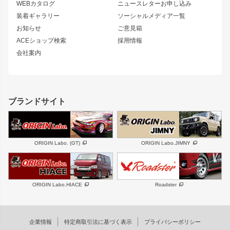
S13 シルビア
ローレル
WEBカタログ
ニュースレターお申し込み
180SX
セフィーロ
装着ギャラリー
ソーシャルメディア一覧
ジムニーパーツ
シルエイティ
キャラバン
お知らせ
ご意見箱
ホイール
ACEショップ検索
採用情報
MUD-S7
まつど家 鉄漢
スズキ
マツダ
会社案内
MUD-SR7
まつど家 鉄心
ジムニー
RX-7
MUD-ZEUS
まつど家 鉄八
レクサス
フロントグリル
バンパー
GS350
ボンネット
IS250・IS350
リアウイング
ブランドサイト
SC
フェンダー
リアゲート
サイドパーツ
メンテナンスパーツ
スバル
三菱
BRZ
デリカ D:5
ORIGIN Labo. (GT)
ORIGIN Labo.JIMNY
ハイエースパーツ
ホイール
軽自動車
汎用
DAYTONA-RS
DAYTONA-RS NEO
ORIGIN Labo.HIACE
Roadster
エアロシリーズ
LUX MODEL SP
GROUND MODEL
LUX MODEL
PHANTOM LIP
企業情報
特定商取引法に基づく表示
プライバシーポリシー
RUGGER MODEL
DTM:exclusive