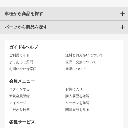
車種から商品を探す
パーツから商品を探す
トヨタ
TOYOTA86
200系ハイエース
ドリフトパーツ
JZX100 CHASER
クラウン
ガイド&ヘルプ
JZX90 CHASER
エアロシリーズ
クラウンマジェスタ
ご利用ガイド
送料とお支払いについて
JZX110 MARK II
ドリフトライン
アリスト
レーシングライン
よくあるご質問
返品・交換について
JZX100 MARK II
風神
ソアラ
アタックライン
お問い合わせ窓口
業販について
JZX90 MARK II
雷神
アルテッツァ
ストリームライン
レビン
龍神
プロボックス
スタイリッシュライン
会員メニュー
トレノ
RAV4
フロントフェンダー
ボンネット
ログインする
お気に入り
マークX
リアフェンダー
カナード
新規会員登録
購入履歴を確認
ブラッシュフェンダー
外装・補修パーツ
ニッサン
マイページ
クーポンを確認
コンバットアイ
アーム(足回り)
S15 シルビア
ワンビア
こだわり検索
閲覧履歴を見る
GTウイング
レンズ
S14 シルビア 前期
フェアレディZ
リアウイング
排気系
各種サービス
S14 シルビア 後期
スカイライン
ルーフウイング