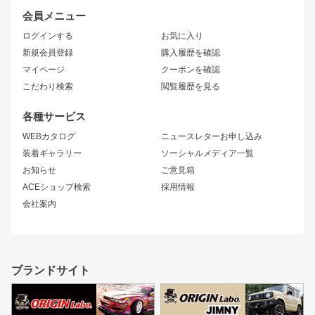
レビン
龍神
プロボックス
スタイリッシュライン
会員メニュー
トレノ
RAV4
フロントフェンダー
ボンネット
ログインする
お気に入り
マークX
リアフェンダー
カナード
新規会員登録
購入履歴を確認
ブラッシュフェンダー
外装・補修パーツ
ニッサン
マイページ
クーポンを確認
コンバットアイ
アーム(足回り)
S15 シルビア
ワンビア
こだわり検索
閲覧履歴を見る
GTウイング
レンズ
S14 シルビア 前期
フェアレディZ
リアウイング
排気系
各種サービス
S14 シルビア 後期
スカイライン
ルーフウイング
S13 シルビア
ローレル
WEBカタログ
ニュースレターお申し込み
180SX
セフィーロ
装着ギャラリー
ソーシャルメディア一覧
ジムニーパーツ
シルエイティ
キャラバン
お知らせ
ご意見箱
ホイール
ACEショップ検索
採用情報
MUD-S7
まつど家 鉄漢
スズキ
マツダ
会社案内
MUD-SR7
まつど家 鉄心
ジムニー
RX-7
MUD-ZEUS
まつど家 鉄八
レクサス
フロントグリル
バンパー
GS350
ボンネット
IS250・IS350
リアウイング
ブランドサイト
SC
フェンダー
リアゲート
サイドパーツ
メンテナンスパーツ
スバル
三菱