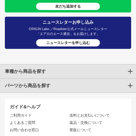
友だち追加する
ニュースレターお申し込み
ORIGIN Labo.／Roadster公式メールニュースレター
「エアロのエース通信」をお届けします。
ニュースレターを申し込む
車種から商品を探す
パーツから商品を探す
トヨタ
TOYOTA86
200系ハイエース
ドリフトパーツ
JZX100 CHASER
クラウン
ガイド&ヘルプ
JZX90 CHASER
エアロシリーズ
クラウンマジェスタ
ご利用ガイド
送料とお支払いについて
JZX110 MARK II
ドリフトライン
アリスト
レーシングライン
よくあるご質問
返品・交換について
JZX100 MARK II
風神
ソアラ
アタックライン
お問い合わせ窓口
業販について
JZX90 MARK II
雷神
アルテッツァ
ストリームライン