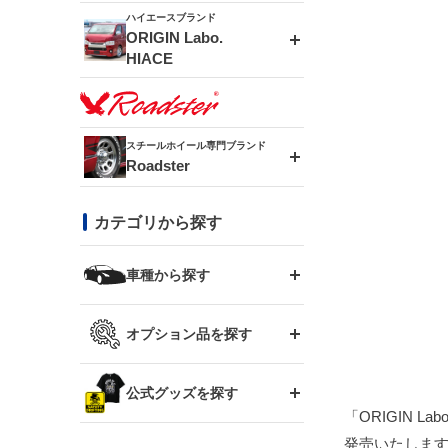
ドリフトライン
フロントフェンダー
ハイエースブランド
MUD-ZEUS
ORIGIN Labo.
HIACE
風神(180SX)
リアフェンダー
MUD-SR7
エアロシリーズ
雷神(S15)
ブラッシュフェンダー
スチールホイール専門ブランド
MUD-S7
Roadster
LUX MODEL SP
オーバーフェンダー
龍神(チェイサー)
コンバットアイ
フロントグリル
DAYTONA-RS
カテゴリから探す
LUX MODEL
リアウイング
レーシングライン
GTウイング
ハイエース専用
ボンネット
車種から探す
DAYTONA-RS NEO
RUGGER MODEL
スムージングバンパー
アタックライン
リアウイング
トヨタ
ジムニー専用
フェンダー
オプション品を探す
まつど家 鉄漢
GROUND MODEL
ワイパーガード
ニッサン
ストリームライン
ルーフウイング
TOYOTA 86
ジムニー専用
サイドパーツ
GTウイング用ラダー
公式グッズを探す
スズキ
まつど家 鉄心
PHANTOM LIP
内装パーツ
シルビア S13
「ORIGIN 
スタイリッシュライン
ボンネット
JZX100 チェイサー
マツダ
ジムニー
発売いたしま
ジムニー専用
バンパー