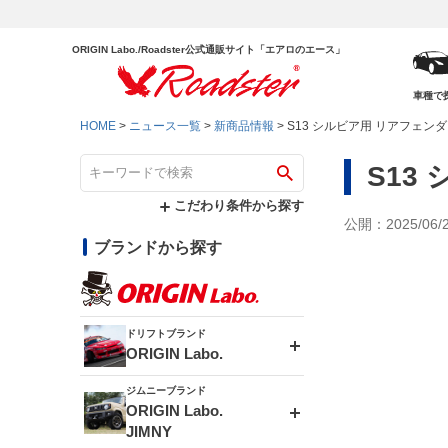
ORIGIN Labo./Roadster公式通販サイト「エアロのエース」
車種で
HOME
ニュース一覧
新商品情報
S13 シルビア用 リアフェン
S13
こだわり条件から探す
公開：2025/06/
ブランドから探す
ドリフトブランド
ORIGIN Labo.
ジムニーブランド
エアロシリーズ
ORIGIN Labo.
JIMNY