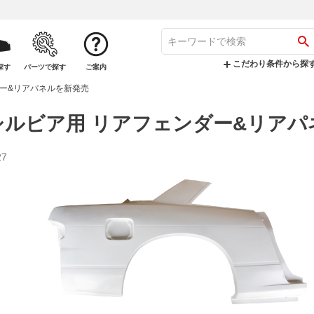
こだわり条件から探
探す
パーツで探す
ご案内
ダー&リアパネルを新発売
 シルビア用 リアフェンダー&リア
27