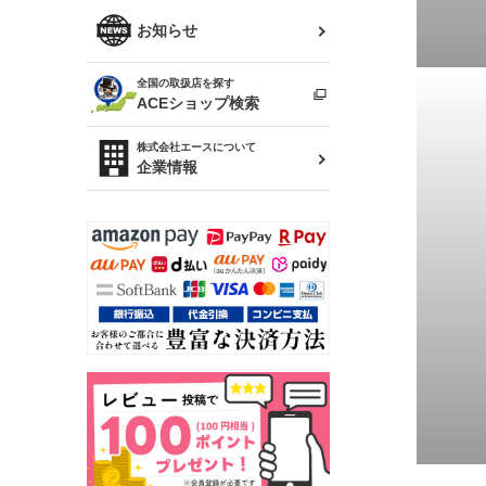
R34 スカイライン
ソアラ
ファッション小物
お知らせ
アルテッツァ
スカイライン
全国の取扱店を探す
（ER34/R33/ECR33/R32）
雑貨・ステーショナリー
プロボックス
ACEショップ検索
RAV4
キャラバン
株式会社エースについて
ベビー用品
企業情報
ローレル
のぼり
セフィーロ