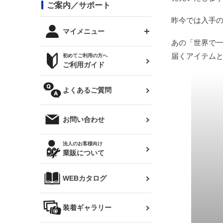
コンバットアイ用ライト
ステッカー
ご案内／サポート
まつど家 鉄八
DTM:exclusive
シルビア S14 前期
スバル
JZX90 チェイサー
RX-7
カナード
昨今では入手
BRZ
レクサス
リアウイング
オプションタイヤ
トップス(半袖)
マイメニュー
JZX100 マークⅡ
シルビア S14 後期
あの「世界で一
三菱
外装・補修パーツ
ログインする
届くアイテム
サマータイヤ
初めてご利用の方へ
リアゲート
ホイールナット
トップス(長袖)
JZX110 マークⅡ
デリカ D:5
軽自動車
ジムニー用タイヤ
ご利用ガイド
シルビア S15
新規会員登録
オリジンアーム(足回り)
JZX90 マークⅡ
汎用
サマータイヤ
メンテナンスパーツ
パーカー
よくあるご質問
お気に入りリスト
ハイエース・バン用タイ
180SX
ヤ
ハイエース
レンズ
注文履歴
オーバーオール(つなぎ)
お問い合わせ
シルエイティ
レビン
クーポンを見る
マフラー
トレノ
閲覧履歴
法人のお客様向け
タオル
業販について
ワンビア
マークX
ニュースレターお申し込み
帽子
WEBカタログ
クラウン
Z33 フェアレディZ
クラウンマジェスタ
バッグ
装着ギャラリー
Z32 フェアレディZ
アリスト