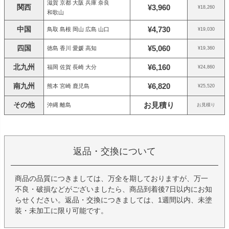
滋賀 京都 大阪 兵庫 奈良
関西
¥3,960
¥18,260
和歌山
中国
¥4,730
鳥取 島根 岡山 広島 山口
¥19,030
四国
¥5,060
徳島 香川 愛媛 高知
¥19,360
北九州
¥6,160
福岡 佐賀 長崎 大分
¥24,860
南九州
¥6,820
熊本 宮崎 鹿児島
¥25,520
その他
お見積り
沖縄 離島
お見積り
返品・交換について
商品の品質につきましては、万全を期しておりますが、万一
不良・破損などがございましたら、商品到着後7日以内にお知
らせください。返品・交換につきましては、1週間以内、未塗
装・未加工に限り可能です。