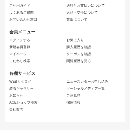
ご利用ガイド
送料とお支払いについて
JZX110 MARK II
ドリフトライン
アリスト
レーシングライン
よくあるご質問
返品・交換について
JZX100 MARK II
風神
ソアラ
アタックライン
お問い合わせ窓口
業販について
JZX90 MARK II
雷神
アルテッツァ
ストリームライン
レビン
龍神
プロボックス
スタイリッシュライン
会員メニュー
トレノ
RAV4
フロントフェンダー
ボンネット
ログインする
お気に入り
マークX
リアフェンダー
カナード
新規会員登録
購入履歴を確認
ブラッシュフェンダー
外装・補修パーツ
ニッサン
マイページ
クーポンを確認
コンバットアイ
アーム(足回り)
S15 シルビア
ワンビア
こだわり検索
閲覧履歴を見る
GTウイング
レンズ
S14 シルビア 前期
フェアレディZ
リアウイング
排気系
各種サービス
S14 シルビア 後期
スカイライン
ルーフウイング
S13 シルビア
ローレル
WEBカタログ
ニュースレターお申し込み
180SX
セフィーロ
装着ギャラリー
ソーシャルメディア一覧
ジムニーパーツ
シルエイティ
キャラバン
お知らせ
ご意見箱
ホイール
ACEショップ検索
採用情報
MUD-S7
まつど家 鉄漢
スズキ
マツダ
会社案内
MUD-SR7
まつど家 鉄心
ジムニー
RX-7
MUD-ZEUS
まつど家 鉄八
レクサス
フロントグリル
バンパー