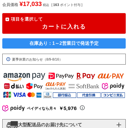
¥
17,033
会員価格
[
163
ポイント付与 ]
税込
項目を選択して
カートに入れる
在庫あり：1～2営業日で発送予定
夏季休業のお知らせ（8/9-8/16）
￥5,976
ペイディなら月々
大型配送品のお届け先について