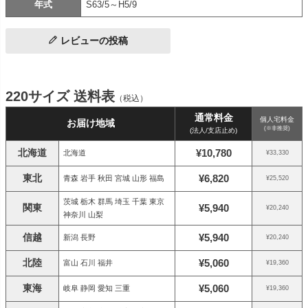
年式
S63/5～H5/9
レビューの投稿
220サイズ 送料表
（税込）
通常料金
個人宅料金
お届け地域
(※非推奨)
(法人/支店止め)
北海道
¥10,780
北海道
¥33,330
東北
¥6,820
青森 岩手 秋田 宮城 山形 福島
¥25,520
茨城 栃木 群馬 埼玉 千葉 東京
関東
¥5,940
¥20,240
神奈川 山梨
信越
¥5,940
新潟 長野
¥20,240
北陸
¥5,060
富山 石川 福井
¥19,360
東海
¥5,060
岐阜 静岡 愛知 三重
¥19,360