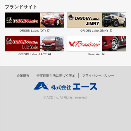
GS350
ボンネット
IS250・IS350
リアウイング
ブランドサイト
SC
フェンダー
リアゲート
サイドパーツ
メンテナンスパーツ
スバル
三菱
BRZ
デリカ D:5
ORIGIN Labo. (GT)
ORIGIN Labo.JIMNY
ハイエースパーツ
ホイール
軽自動車
汎用
DAYTONA-RS
DAYTONA-RS NEO
ORIGIN Labo.HIACE
Roadster
エアロシリーズ
LUX MODEL SP
GROUND MODEL
LUX MODEL
PHANTOM LIP
企業情報
特定商取引法に基づく表示
プライバシーポリシー
RUGGER MODEL
DTM:exclusive
オーバーフェンダー
ワイパーガード
リアウイング
内装パーツ
© ACE Inc. All Rights reserved.
スムージングバンパー
オプションパーツ
GTウイング用ラダー
オプションタイヤ
コンバットアイ用ライト
ホイールナット