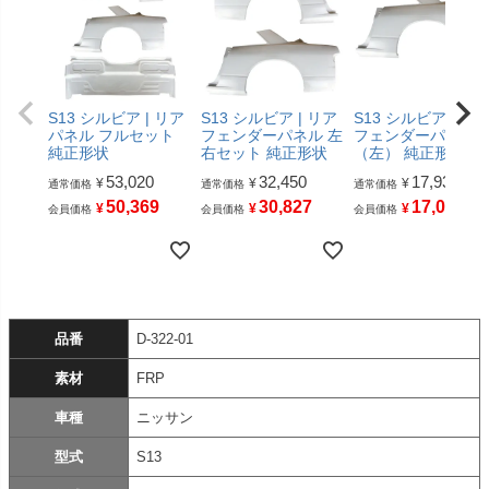
S13 シルビア | リア
S13 シルビア | リア
S13 シルビア | リ
パネル フルセット
フェンダーパネル 左
フェンダーパネル
純正形状
右セット 純正形状
（左） 純正形状
53,020
32,450
17,930
¥
¥
¥
通常価格
通常価格
通常価格
50,369
30,827
17,033
¥
¥
¥
会員価格
会員価格
会員価格
品番
D-322-01
素材
FRP
車種
ニッサン
型式
S13