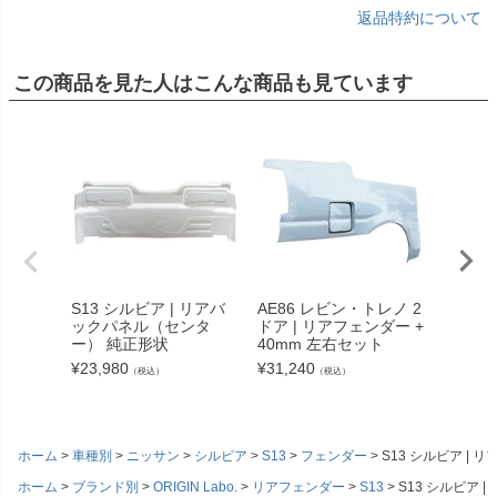
返品特約について
この商品を見た人はこんな商品も見ています
S13 シルビア | リアバ
AE86 レビン・トレノ 2
S13 
ックパネル（センタ
ドア | リアフェンダー +
ーパネ
ー） 純正形状
40mm 左右セット
ボン（
用）
¥
23,980
¥
31,240
（税込）
（税込）
¥
141,3
ホーム
車種別
ニッサン
シルビア
S13
フェンダー
S13 シルビア |
ホーム
ブランド別
ORIGIN Labo.
リアフェンダー
S13
S13 シルビア