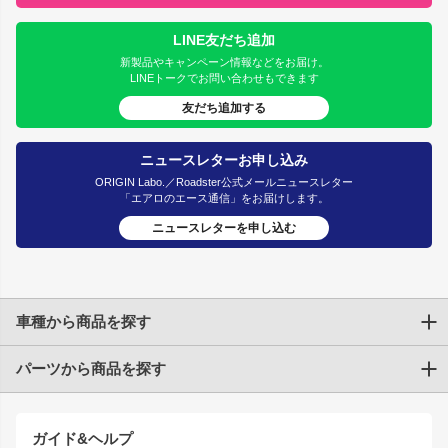
LINE友だち追加
新製品やキャンペーン情報などをお届け。
LINEトークでお問い合わせもできます
友だち追加する
ニュースレターお申し込み
ORIGIN Labo.／Roadster公式メールニュースレター
「エアロのエース通信」をお届けします。
ニュースレターを申し込む
車種から商品を探す
パーツから商品を探す
トヨタ
TOYOTA86
200系ハイエース
ドリフトパーツ
JZX100 CHASER
クラウン
ガイド&ヘルプ
JZX90 CHASER
エアロシリーズ
クラウンマジェスタ