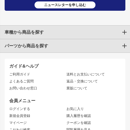
ニュースレターを申し込む
車種から商品を探す
パーツから商品を探す
トヨタ
TOYOTA86
200系ハイエース
ドリフトパーツ
JZX100 CHASER
クラウン
ガイド&ヘルプ
JZX90 CHASER
エアロシリーズ
クラウンマジェスタ
ご利用ガイド
送料とお支払いについて
JZX110 MARK II
ドリフトライン
アリスト
レーシングライン
よくあるご質問
返品・交換について
JZX100 MARK II
風神
ソアラ
アタックライン
お問い合わせ窓口
業販について
JZX90 MARK II
雷神
アルテッツァ
ストリームライン
レビン
龍神
プロボックス
スタイリッシュライン
会員メニュー
トレノ
RAV4
フロントフェンダー
ボンネット
ログインする
お気に入り
マークX
リアフェンダー
カナード
新規会員登録
購入履歴を確認
ブラッシュフェンダー
外装・補修パーツ
ニッサン
マイページ
クーポンを確認
コンバットアイ
アーム(足回り)
S15 シルビア
ワンビア
こだわり検索
閲覧履歴を見る