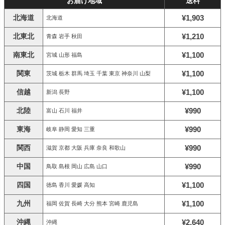
お届け地域
送料
北海道
¥1,903
北海道
北東北
¥1,210
青森 岩手 秋田
南東北
¥1,100
宮城 山形 福島
関東
¥1,100
茨城 栃木 群馬 埼玉 千葉 東京 神奈川 山梨
信越
¥1,100
新潟 長野
北陸
¥990
富山 石川 福井
東海
¥990
岐阜 静岡 愛知 三重
関西
¥990
滋賀 京都 大阪 兵庫 奈良 和歌山
中国
¥990
鳥取 島根 岡山 広島 山口
四国
¥1,100
徳島 香川 愛媛 高知
九州
¥1,100
福岡 佐賀 長崎 大分 熊本 宮崎 鹿児島
沖縄
¥2,640
沖縄