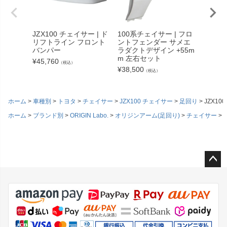
JZX100 チェイサー | ド
100系チェイサー | フロ
100系
リフトライン フロント
ントフェンダー サメエ
バット
バンパー
ラダクトデザイン +55m
イプ 
m 左右セット
側
¥
45,760
（税込）
¥
38,500
¥
22,77
（税込）
ホーム
車種別
トヨタ
チェイサー
JZX100 チェイサー
足回り
JZX1
ホーム
ブランド別
ORIGIN Labo.
オリジンアーム(足回り)
チェイサー
J
ペー
ジト
ップ
へ