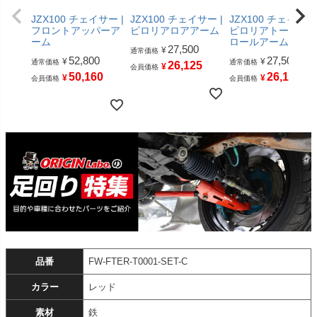
JZX100 チェイサー |
JZX100 チェイサー |
JZX100 チェイサー 
フロントアッパーア
ピロリアロアアーム
ピロリアトーコン
ーム
ロールアーム
27,500
¥
通常価格
52,800
27,500
¥
¥
通常価格
通常価格
26,125
¥
会員価格
50,160
26,125
¥
¥
会員価格
会員価格
品番
FW-FTER-T0001-SET-C
カラー
レッド
素材
鉄