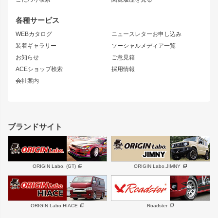
GTウイング
レンズ
S14 シルビア 前期
フェアレディZ
リアウイング
排気系
各種サービス
S14 シルビア 後期
スカイライン
ルーフウイング
S13 シルビア
ローレル
WEBカタログ
ニュースレターお申し込み
180SX
セフィーロ
装着ギャラリー
ソーシャルメディア一覧
ジムニーパーツ
シルエイティ
キャラバン
お知らせ
ご意見箱
ホイール
ACEショップ検索
採用情報
MUD-S7
まつど家 鉄漢
スズキ
マツダ
会社案内
MUD-SR7
まつど家 鉄心
ジムニー
RX-7
MUD-ZEUS
まつど家 鉄八
レクサス
フロントグリル
バンパー
GS350
ボンネット
IS250・IS350
リアウイング
ブランドサイト
SC
フェンダー
リアゲート
サイドパーツ
メンテナンスパーツ
スバル
三菱
BRZ
デリカ D:5
ORIGIN Labo. (GT)
ORIGIN Labo.JIMNY
ハイエースパーツ
ホイール
軽自動車
汎用
DAYTONA-RS
DAYTONA-RS NEO
ORIGIN Labo.HIACE
Roadster
エアロシリーズ