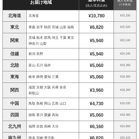
個人宅料金
お届け地域
(※非推奨)
(法人/支店止め)
北海道
¥10,780
北海道
¥33,330
東北
¥6,820
青森 岩手 秋田 宮城 山形 福島
¥25,520
茨城 栃木 群馬 埼玉 千葉 東京
関東
¥5,940
¥20,240
神奈川 山梨
信越
¥5,940
新潟 長野
¥20,240
北陸
¥5,060
富山 石川 福井
¥19,360
東海
¥5,060
岐阜 静岡 愛知 三重
¥19,360
滋賀 京都 大阪 兵庫 奈良
関西
¥3,960
¥18,260
和歌山
中国
¥4,730
鳥取 島根 岡山 広島 山口
¥19,030
四国
¥5,060
徳島 香川 愛媛 高知
¥19,360
北九州
¥6,160
福岡 佐賀 長崎 大分
¥24,860
南九州
¥6,820
熊本 宮崎 鹿児島
¥25,520