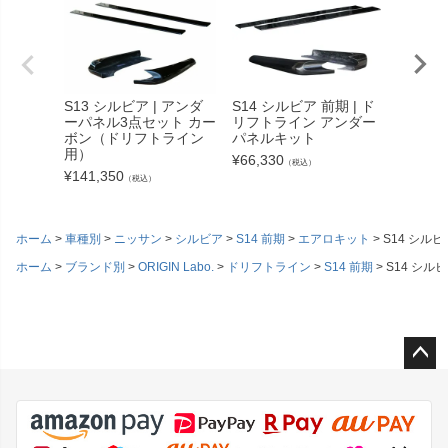
S13 シルビア | アンダ
S14 シルビア 前期 | ド
S14 
ーパネル3点セット カー
リフトライン アンダー
FT L
ボン（ドリフトライン
パネルキット
ン）用
用）
キット
¥
66,330
（税込）
¥
141,350
¥
66,33
（税込）
ホーム
車種別
ニッサン
シルビア
S14 前期
エアロキット
S14 シル
ホーム
ブランド別
ORIGIN Labo.
ドリフトライン
S14 前期
S14 シル
ペー
ジト
ップ
へ