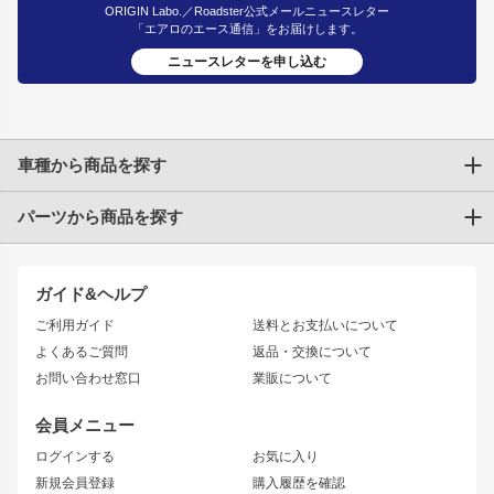
ORIGIN Labo.／Roadster公式メールニュースレター
「エアロのエース通信」をお届けします。
ニュースレターを申し込む
車種から商品を探す
パーツから商品を探す
トヨタ
TOYOTA86
200系ハイエース
ドリフトパーツ
JZX100 CHASER
クラウン
ガイド&ヘルプ
JZX90 CHASER
エアロシリーズ
クラウンマジェスタ
ご利用ガイド
送料とお支払いについて
JZX110 MARK II
ドリフトライン
アリスト
レーシングライン
よくあるご質問
返品・交換について
JZX100 MARK II
風神
ソアラ
アタックライン
お問い合わせ窓口
業販について
JZX90 MARK II
雷神
アルテッツァ
ストリームライン
レビン
龍神
プロボックス
スタイリッシュライン
会員メニュー
トレノ
RAV4
フロントフェンダー
ボンネット
ログインする
お気に入り
マークX
リアフェンダー
カナード
新規会員登録
購入履歴を確認