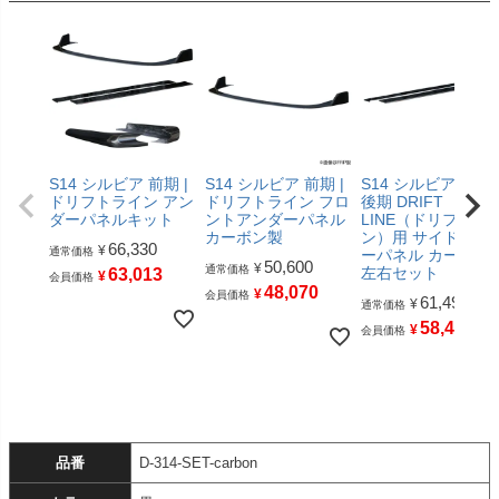
S14 シルビア 前期 |
S14 シルビア 前期 |
S14 シルビア 前期
ドリフトライン アン
ドリフトライン フロ
後期 DRIFT
ダーパネルキット
ントアンダーパネル
LINE（ドリフトラ
カーボン製
ン）用 サイドアン
66,330
¥
通常価格
ーパネル カーボン
50,600
¥
通常価格
左右セット
63,013
¥
会員価格
48,070
¥
会員価格
61,490
¥
通常価格
58,415
¥
会員価格
品番
D-314-SET-carbon