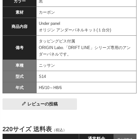
カラー
黒
素材
カーボン
Under panel
商品内容
オリジン アンダーパネルキット(１台分)
タッピングビス付属
備考
ORIGIN Labo.「DRIFT LINE」シリーズ専用のアン
ダーパネルです。
車種
ニッサン
型式
S14
年式
H5/10～H8/6
レビューの投稿
220サイズ 送料表
（税込）
通常料金