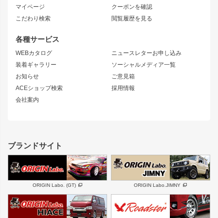
ブラッシュフェンダー
外装・補修パーツ
ニッサン
マイページ
クーポンを確認
コンバットアイ
アーム(足回り)
S15 シルビア
ワンビア
こだわり検索
閲覧履歴を見る
GTウイング
レンズ
S14 シルビア 前期
フェアレディZ
リアウイング
排気系
各種サービス
S14 シルビア 後期
スカイライン
ルーフウイング
S13 シルビア
ローレル
WEBカタログ
ニュースレターお申し込み
180SX
セフィーロ
装着ギャラリー
ソーシャルメディア一覧
ジムニーパーツ
シルエイティ
キャラバン
お知らせ
ご意見箱
ホイール
ACEショップ検索
採用情報
MUD-S7
まつど家 鉄漢
スズキ
マツダ
会社案内
MUD-SR7
まつど家 鉄心
ジムニー
RX-7
MUD-ZEUS
まつど家 鉄八
レクサス
フロントグリル
バンパー
GS350
ボンネット
IS250・IS350
リアウイング
ブランドサイト
SC
フェンダー
リアゲート
サイドパーツ
メンテナンスパーツ
スバル
三菱
BRZ
デリカ D:5
ORIGIN Labo. (GT)
ORIGIN Labo.JIMNY
ハイエースパーツ
ホイール
軽自動車
汎用
DAYTONA-RS
DAYTONA-RS NEO