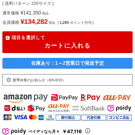
送料パターン
220サイズ
¥
141,350
通常価格
税込
¥
134,282
会員価格
[
1,285
ポイント付与 ]
税込
項目を選択して
カートに入れる
在庫あり：1～2営業日で発送予定
夏季休業のお知らせ（8/9-8/16）
￥47,116
ペイディなら月々