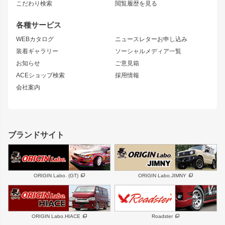
S15 シルビア
ワンビア
こだわり検索
閲覧履歴を見る
GTウイング
レンズ
S14 シルビア 前期
フェアレディZ
リアウイング
排気系
各種サービス
S14 シルビア 後期
スカイライン
ルーフウイング
S13 シルビア
ローレル
WEBカタログ
ニュースレターお申し込み
180SX
セフィーロ
装着ギャラリー
ソーシャルメディア一覧
ジムニーパーツ
シルエイティ
キャラバン
お知らせ
ご意見箱
ホイール
ACEショップ検索
採用情報
MUD-S7
まつど家 鉄漢
スズキ
マツダ
会社案内
MUD-SR7
まつど家 鉄心
ジムニー
RX-7
MUD-ZEUS
まつど家 鉄八
レクサス
フロントグリル
バンパー
GS350
ボンネット
IS250・IS350
リアウイング
ブランドサイト
SC
フェンダー
リアゲート
サイドパーツ
メンテナンスパーツ
スバル
三菱
BRZ
デリカ D:5
ORIGIN Labo. (GT)
ORIGIN Labo.JIMNY
ハイエースパーツ
ホイール
軽自動車
汎用
DAYTONA-RS
DAYTONA-RS NEO
ORIGIN Labo.HIACE
Roadster
エアロシリーズ