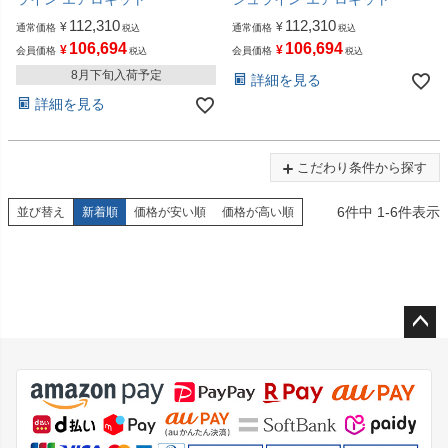
112,310
112,310
¥
¥
通常価格
通常価格
税込
税込
106,694
106,694
¥
¥
会員価格
会員価格
税込
税込
8月下旬入荷予定
詳細を見る
詳細を見る
こだわり条件から探す
6
件中
1
-
6
件表示
並び替え
新着順
価格が安い順
価格が高い順
ペー
ジト
ップ
へ