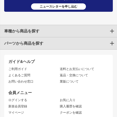
ニュースレターを申し込む
車種から商品を探す
パーツから商品を探す
トヨタ
TOYOTA86
200系ハイエース
ドリフトパーツ
JZX100 CHASER
クラウン
ガイド&ヘルプ
JZX90 CHASER
エアロシリーズ
クラウンマジェスタ
ご利用ガイド
送料とお支払いについて
JZX110 MARK II
ドリフトライン
アリスト
レーシングライン
よくあるご質問
返品・交換について
JZX100 MARK II
風神
ソアラ
アタックライン
お問い合わせ窓口
業販について
JZX90 MARK II
雷神
アルテッツァ
ストリームライン
レビン
龍神
プロボックス
スタイリッシュライン
会員メニュー
トレノ
RAV4
フロントフェンダー
ボンネット
ログインする
お気に入り
マークX
リアフェンダー
カナード
新規会員登録
購入履歴を確認
ブラッシュフェンダー
外装・補修パーツ
ニッサン
マイページ
クーポンを確認
コンバットアイ
アーム(足回り)