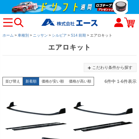
ホーム
車種別
ニッサン
シルビア
S14 前期
エアロキット
エアロキット
こだわり条件から探す
6
件中
1
-
6
件表示
並び替え
新着順
価格が安い順
価格が高い順