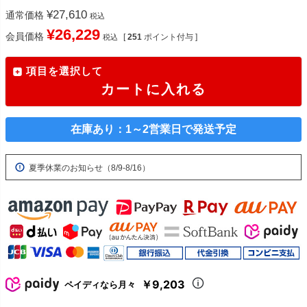
¥
27,610
通常価格
税込
¥
26,229
会員価格
[
251
ポイント付与 ]
税込
項目を選択して
カートに入れる
在庫あり：1～2営業日で発送予定
夏季休業のお知らせ（8/9-8/16）
￥9,203
ペイディなら月々