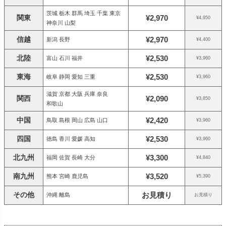
茨城 栃木 群馬 埼玉 千葉 東京
関東
¥2,970
¥4,950
神奈川 山梨
信越
¥2,970
新潟 長野
¥4,400
北陸
¥2,530
富山 石川 福井
¥3,960
東海
¥2,530
岐阜 静岡 愛知 三重
¥3,960
滋賀 京都 大阪 兵庫 奈良
関西
¥2,090
¥3,850
和歌山
中国
¥2,420
鳥取 島根 岡山 広島 山口
¥3,960
四国
¥2,530
徳島 香川 愛媛 高知
¥3,960
北九州
¥3,300
福岡 佐賀 長崎 大分
¥4,840
南九州
¥3,520
熊本 宮崎 鹿児島
¥5,390
その他
お見積り
沖縄 離島
お見積り