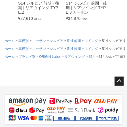
S14 シルビア 前期・後
S14 シルビア 前期・後
S14 
期 | リアウイング TYP
期 | リアウイング TYP
期 | 
E.2
E.3 カーボン
E.2 
¥
27,610
¥
34,870
¥
33,66
（税込）
（税込）
ホーム
車種別
ニッサン
シルビア
S14 前期
ウイング
S14 シルビア 前
ホーム
車種別
ニッサン
シルビア
S14 後期
ウイング
S14 シルビア 前
ホーム
ブランド別
ORIGIN Labo.
リアウイング
S14
S14 シルビア 前期
ペー
ジト
ップ
へ