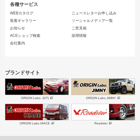
リアウイング
排気系
各種サービス
S14 シルビア 後期
スカイライン
ルーフウイング
S13 シルビア
ローレル
WEBカタログ
ニュースレターお申し込み
180SX
セフィーロ
装着ギャラリー
ソーシャルメディア一覧
ジムニーパーツ
シルエイティ
キャラバン
お知らせ
ご意見箱
ホイール
ACEショップ検索
採用情報
MUD-S7
まつど家 鉄漢
スズキ
マツダ
会社案内
MUD-SR7
まつど家 鉄心
ジムニー
RX-7
MUD-ZEUS
まつど家 鉄八
レクサス
フロントグリル
バンパー
GS350
ボンネット
IS250・IS350
リアウイング
ブランドサイト
SC
フェンダー
リアゲート
サイドパーツ
メンテナンスパーツ
スバル
三菱
BRZ
デリカ D:5
ORIGIN Labo. (GT)
ORIGIN Labo.JIMNY
ハイエースパーツ
ホイール
軽自動車
汎用
DAYTONA-RS
DAYTONA-RS NEO
ORIGIN Labo.HIACE
Roadster
エアロシリーズ
LUX MODEL SP
GROUND MODEL