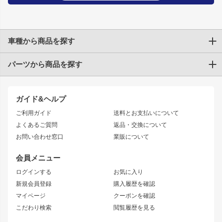
車種から商品を探す
パーツから商品を探す
トヨタ
TOYOTA86
200系ハイエース
ドリフトパーツ
JZX100 CHASER
クラウン
ガイド&ヘルプ
JZX90 CHASER
エアロシリーズ
クラウンマジェスタ
ご利用ガイド
送料とお支払いについて
JZX110 MARK II
ドリフトライン
アリスト
レーシングライン
よくあるご質問
返品・交換について
JZX100 MARK II
風神
ソアラ
アタックライン
お問い合わせ窓口
業販について
JZX90 MARK II
雷神
アルテッツァ
ストリームライン
レビン
龍神
プロボックス
スタイリッシュライン
会員メニュー
トレノ
RAV4
フロントフェンダー
ボンネット
ログインする
お気に入り
マークX
リアフェンダー
カナード
新規会員登録
購入履歴を確認
ブラッシュフェンダー
外装・補修パーツ
ニッサン
マイページ
クーポンを確認
コンバットアイ
アーム(足回り)
S15 シルビア
ワンビア
こだわり検索
閲覧履歴を見る
GTウイング
レンズ
S14 シルビア 前期
フェアレディZ