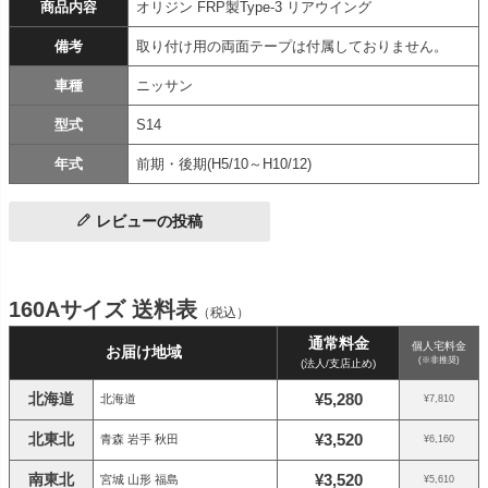
商品内容
オリジン FRP製Type-3 リアウイング
備考
取り付け用の両面テープは付属しておりません。
車種
ニッサン
型式
S14
年式
前期・後期(H5/10～H10/12)
レビューの投稿
160Aサイズ 送料表
（税込）
通常料金
個人宅料金
お届け地域
(※非推奨)
(法人/支店止め)
北海道
¥5,280
北海道
¥7,810
北東北
¥3,520
青森 岩手 秋田
¥6,160
南東北
¥3,520
宮城 山形 福島
¥5,610