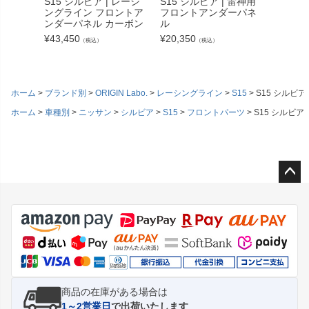
S15 シルビア | レーシ
S15 シルビア | 雷神用
S15 
ングライン フロントア
フロントアンダーパネ
ングラ
ンダーパネル カーボン
ル
ーパネル
¥
43,450
¥
20,350
¥
32,45
（税込）
（税込）
ホーム
ブランド別
ORIGIN Labo.
レーシングライン
S15
S15 シルビ
ホーム
車種別
ニッサン
シルビア
S15
フロントパーツ
S15 シルビ
ペー
ジト
ップ
へ
商品の在庫がある場合は
1～2営業日
で出荷いたします