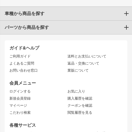
車種から商品を探す
パーツから商品を探す
トヨタ
TOYOTA86
200系ハイエース
ドリフトパーツ
JZX100 CHASER
クラウン
ガイド&ヘルプ
JZX90 CHASER
エアロシリーズ
クラウンマジェスタ
ご利用ガイド
送料とお支払いについて
JZX110 MARK II
ドリフトライン
アリスト
レーシングライン
よくあるご質問
返品・交換について
JZX100 MARK II
風神
ソアラ
アタックライン
お問い合わせ窓口
業販について
JZX90 MARK II
雷神
アルテッツァ
ストリームライン
レビン
龍神
プロボックス
スタイリッシュライン
会員メニュー
トレノ
RAV4
フロントフェンダー
ボンネット
ログインする
お気に入り
マークX
リアフェンダー
カナード
新規会員登録
購入履歴を確認
ブラッシュフェンダー
外装・補修パーツ
ニッサン
マイページ
クーポンを確認
コンバットアイ
アーム(足回り)
S15 シルビア
ワンビア
こだわり検索
閲覧履歴を見る
GTウイング
レンズ
S14 シルビア 前期
フェアレディZ
リアウイング
排気系
各種サービス
S14 シルビア 後期
スカイライン
ルーフウイング