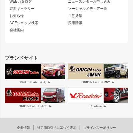
S13 シルビア
ローレル
WEBカタログ
ニュースレターお申し込み
180SX
セフィーロ
装着ギャラリー
ソーシャルメディア一覧
ジムニーパーツ
シルエイティ
キャラバン
お知らせ
ご意見箱
ホイール
ACEショップ検索
採用情報
MUD-S7
まつど家 鉄漢
スズキ
マツダ
会社案内
MUD-SR7
まつど家 鉄心
ジムニー
RX-7
MUD-ZEUS
まつど家 鉄八
レクサス
フロントグリル
バンパー
GS350
ボンネット
IS250・IS350
リアウイング
ブランドサイト
SC
フェンダー
リアゲート
サイドパーツ
メンテナンスパーツ
スバル
三菱
BRZ
デリカ D:5
ORIGIN Labo. (GT)
ORIGIN Labo.JIMNY
ハイエースパーツ
ホイール
軽自動車
汎用
DAYTONA-RS
DAYTONA-RS NEO
ORIGIN Labo.HIACE
Roadster
エアロシリーズ
LUX MODEL SP
GROUND MODEL
LUX MODEL
PHANTOM LIP
企業情報
特定商取引法に基づく表示
プライバシーポリシー
RUGGER MODEL
DTM:exclusive