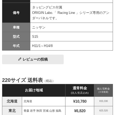
タッピングビス付属
備考
ORIGIN Labo.「 Racing Line 」シリーズ専用のアン
ダーパネルです。
車種
ニッサン
型式
S15
年式
H11/1～H14/8
レビューの投稿
220サイズ 送料表
（税込）
通常料金
個人宅料金
お届け地域
(※非推奨)
(法人/支店止め)
北海道
¥10,780
北海道
¥33,330
東北
¥6,820
青森 岩手 秋田 宮城 山形 福島
¥25,520