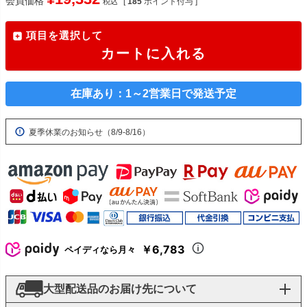
会員価格
[
185
ポイント付与 ]
税込
項目を選択して
カートに入れる
在庫あり：1～2営業日で発送予定
夏季休業のお知らせ（8/9-8/16）
￥6,783
ペイディなら月々
大型配送品のお届け先について