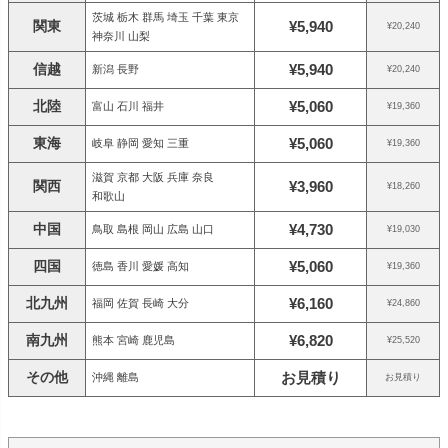
茨城 栃木 群馬 埼玉 千葉 東京
関東
¥5,940
¥20,240
神奈川 山梨
信越
¥5,940
新潟 長野
¥20,240
北陸
¥5,060
富山 石川 福井
¥19,360
東海
¥5,060
岐阜 静岡 愛知 三重
¥19,360
滋賀 京都 大阪 兵庫 奈良
関西
¥3,960
¥18,260
和歌山
中国
¥4,730
鳥取 島根 岡山 広島 山口
¥19,030
四国
¥5,060
徳島 香川 愛媛 高知
¥19,360
北九州
¥6,160
福岡 佐賀 長崎 大分
¥24,860
南九州
¥6,820
熊本 宮崎 鹿児島
¥25,520
その他
お見積り
沖縄 離島
お見積り