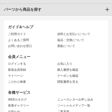
パーツから商品を探す
トヨタ
TOYOTA86
200系ハイエース
ドリフトパーツ
JZX100 CHASER
クラウン
ガイド&ヘルプ
JZX90 CHASER
エアロシリーズ
クラウンマジェスタ
ご利用ガイド
送料とお支払いについて
JZX110 MARK II
ドリフトライン
アリスト
レーシングライン
よくあるご質問
返品・交換について
JZX100 MARK II
風神
ソアラ
アタックライン
お問い合わせ窓口
業販について
JZX90 MARK II
雷神
アルテッツァ
ストリームライン
レビン
龍神
プロボックス
スタイリッシュライン
会員メニュー
トレノ
RAV4
フロントフェンダー
ボンネット
ログインする
お気に入り
マークX
リアフェンダー
カナード
新規会員登録
購入履歴を確認
ブラッシュフェンダー
外装・補修パーツ
ニッサン
マイページ
クーポンを確認
コンバットアイ
アーム(足回り)
S15 シルビア
ワンビア
こだわり検索
閲覧履歴を見る
GTウイング
レンズ
S14 シルビア 前期
フェアレディZ
リアウイング
排気系
各種サービス
S14 シルビア 後期
スカイライン
ルーフウイング
S13 シルビア
ローレル
WEBカタログ
ニュースレターお申し込み
180SX
セフィーロ
装着ギャラリー
ソーシャルメディア一覧
ジムニーパーツ
シルエイティ
キャラバン
お知らせ
ご意見箱