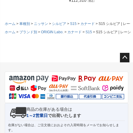
¥
112,310
（税込）
¥
61,49
ホーム
車種別
ニッサン
シルビア
S15
カナード
S15 シルビア | 
ホーム
ブランド別
ORIGIN Labo.
カナード
S15
S15 シルビア | レ
ペー
ジト
ップ
へ
商品の在庫がある場合は
1～2営業日
で出荷いたします
在庫がない場合は、ご注文後におおよその入荷時期をメールでお知らせしま
す。