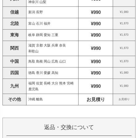
神奈川 山梨
信越
¥990
新潟 長野
¥1,980
北陸
¥990
富山 石川 福井
¥1,870
東海
¥990
岐阜 静岡 愛知 三重
¥1,870
滋賀 京都 大阪 兵庫 奈良
関西
¥990
¥1,870
和歌山
中国
¥990
鳥取 島根 岡山 広島 山口
¥1,870
四国
¥990
徳島 香川 愛媛 高知
¥1,980
福岡 佐賀 長崎 大分 熊本 宮崎
九州
¥990
¥1,980
鹿児島
その他
お見積り
沖縄 離島
お見積り
返品・交換について