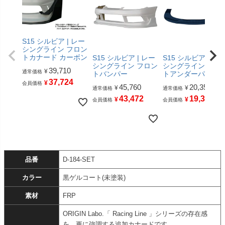
S15 シルビア | レー
シングライン フロン
トカナード カーボン
S15 シルビア | レー
S15 シルビア | レ
シングライン フロン
シングライン フロ
39,710
¥
通常価格
トバンパー
トアンダーパネル
37,724
¥
会員価格
45,760
20,350
¥
¥
通常価格
通常価格
43,472
19,332
¥
¥
会員価格
会員価格
品番
D-184-SET
カラー
黒ゲルコート(未塗装)
素材
FRP
ORIGIN Labo.「 Racing Line 」シリーズの存在感
を、更に強調する追加カナードです。