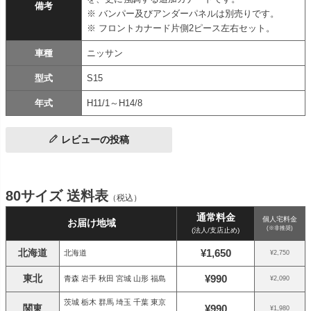
備考
※ バンパー及びアンダーパネルは別売りです。
※ フロントカナード片側2ピース左右セット。
車種
ニッサン
型式
S15
年式
H11/1～H14/8
レビューの投稿
80サイズ 送料表
（税込）
通常料金
個人宅料金
お届け地域
(※非推奨)
(法人/支店止め)
北海道
¥1,650
北海道
¥2,750
東北
¥990
青森 岩手 秋田 宮城 山形 福島
¥2,090
茨城 栃木 群馬 埼玉 千葉 東京
関東
¥990
¥1,980