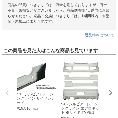
商品の品質につきましては、万全を期しておりますが、万一
不良・破損などがございましたら、商品到着後7日以内にお知
らせください。返品・交換につきましては、1週間以内、未塗
装・未加工に限り可能です。
返品特約について
この商品を見た人はこんな商品も見ています
S15 シルビア | レーシ
ングライン サイドカナ
ード
S15 シルビア | レーシ
S15 
¥
15,510
ングライン エアロキッ
ングラ
（税込）
ト ※サイド TYPE.1
ネルキッ
1