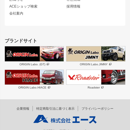
ホイール
ACEショップ検索
採用情報
MUD-S7
まつど家 鉄漢
スズキ
マツダ
会社案内
MUD-SR7
まつど家 鉄心
ジムニー
RX-7
MUD-ZEUS
まつど家 鉄八
レクサス
フロントグリル
バンパー
GS350
ボンネット
IS250・IS350
リアウイング
ブランドサイト
SC
フェンダー
リアゲート
サイドパーツ
メンテナンスパーツ
スバル
三菱
BRZ
デリカ D:5
ORIGIN Labo. (GT)
ORIGIN Labo.JIMNY
ハイエースパーツ
ホイール
軽自動車
汎用
DAYTONA-RS
DAYTONA-RS NEO
ORIGIN Labo.HIACE
Roadster
エアロシリーズ
LUX MODEL SP
GROUND MODEL
LUX MODEL
PHANTOM LIP
企業情報
特定商取引法に基づく表示
プライバシーポリシー
RUGGER MODEL
DTM:exclusive
オーバーフェンダー
ワイパーガード
リアウイング
内装パーツ