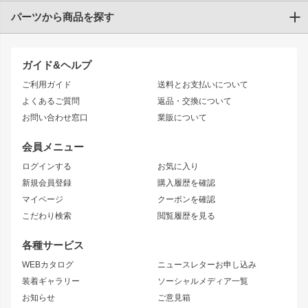
パーツから商品を探す
トヨタ
TOYOTA86
200系ハイエース
ドリフトパーツ
JZX100 CHASER
クラウン
ガイド&ヘルプ
JZX90 CHASER
エアロシリーズ
クラウンマジェスタ
ご利用ガイド
送料とお支払いについて
JZX110 MARK II
ドリフトライン
アリスト
レーシングライン
よくあるご質問
返品・交換について
JZX100 MARK II
風神
ソアラ
アタックライン
お問い合わせ窓口
業販について
JZX90 MARK II
雷神
アルテッツァ
ストリームライン
レビン
龍神
プロボックス
スタイリッシュライン
会員メニュー
トレノ
RAV4
フロントフェンダー
ボンネット
ログインする
お気に入り
マークX
リアフェンダー
カナード
新規会員登録
購入履歴を確認
ブラッシュフェンダー
外装・補修パーツ
ニッサン
マイページ
クーポンを確認
コンバットアイ
アーム(足回り)
S15 シルビア
ワンビア
こだわり検索
閲覧履歴を見る
GTウイング
レンズ
S14 シルビア 前期
フェアレディZ
リアウイング
排気系
各種サービス
S14 シルビア 後期
スカイライン
ルーフウイング
S13 シルビア
ローレル
WEBカタログ
ニュースレターお申し込み
180SX
セフィーロ
装着ギャラリー
ソーシャルメディア一覧
ジムニーパーツ
シルエイティ
キャラバン
お知らせ
ご意見箱
ホイール