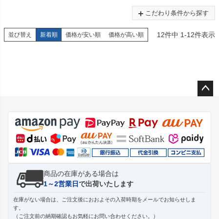
こだわり条件から探す
12
件中
1
-
12
件表示
並び替え
新着順
価格が安い順
価格が高い順
ペー
ジト
ップ
へ
商品の在庫がある場合は
1～2営業日
で出荷いたします
在庫がない場合は、ご注文後におおよその入荷時期をメールでお知らせしま
す。
（ご注文前の納期確認もお気軽にお問い合わせください。）