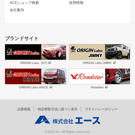
ACEショップ検索
採用情報
MUD-S7
まつど家 鉄漢
スズキ
マツダ
会社案内
MUD-SR7
まつど家 鉄心
ジムニー
RX-7
MUD-ZEUS
まつど家 鉄八
レクサス
フロントグリル
バンパー
GS350
ボンネット
IS250・IS350
リアウイング
ブランドサイト
SC
フェンダー
リアゲート
サイドパーツ
メンテナンスパーツ
スバル
三菱
BRZ
デリカ D:5
ORIGIN Labo. (GT)
ORIGIN Labo.JIMNY
ハイエースパーツ
ホイール
軽自動車
汎用
DAYTONA-RS
DAYTONA-RS NEO
ORIGIN Labo.HIACE
Roadster
エアロシリーズ
LUX MODEL SP
GROUND MODEL
LUX MODEL
PHANTOM LIP
企業情報
特定商取引法に基づく表示
プライバシーポリシー
RUGGER MODEL
DTM:exclusive
オーバーフェンダー
ワイパーガード
リアウイング
内装パーツ
© ACE Inc. All Rights reserved.
スムージングバンパー