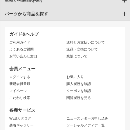
車種から商品を探す
パーツから商品を探す
トヨタ
TOYOTA86
200系ハイエース
ドリフトパーツ
JZX100 CHASER
クラウン
ガイド&ヘルプ
JZX90 CHASER
エアロシリーズ
クラウンマジェスタ
ご利用ガイド
送料とお支払いについて
JZX110 MARK II
ドリフトライン
アリスト
レーシングライン
よくあるご質問
返品・交換について
JZX100 MARK II
風神
ソアラ
アタックライン
お問い合わせ窓口
業販について
JZX90 MARK II
雷神
アルテッツァ
ストリームライン
レビン
龍神
プロボックス
スタイリッシュライン
会員メニュー
トレノ
RAV4
フロントフェンダー
ボンネット
ログインする
お気に入り
マークX
リアフェンダー
カナード
新規会員登録
購入履歴を確認
ブラッシュフェンダー
外装・補修パーツ
ニッサン
マイページ
クーポンを確認
コンバットアイ
アーム(足回り)
S15 シルビア
ワンビア
こだわり検索
閲覧履歴を見る
GTウイング
レンズ
S14 シルビア 前期
フェアレディZ
リアウイング
排気系
各種サービス
S14 シルビア 後期
スカイライン
ルーフウイング
S13 シルビア
ローレル
WEBカタログ
ニュースレターお申し込み
180SX
セフィーロ
装着ギャラリー
ソーシャルメディア一覧
ジムニーパーツ