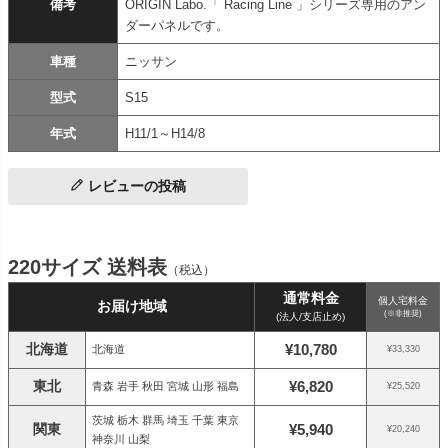
備考
ORIGIN Labo.「 Racing Line 」シリーズ専用のアン
ダーパネルです。
車種
ニッサン
型式
S15
年式
H11/1～H14/8
レビューの投稿
220サイズ 送料表
（税込）
通常料金
個人宅料金
お届け地域
(※非推奨)
(法人/支店止め)
北海道
¥10,780
北海道
¥33,330
東北
¥6,820
青森 岩手 秋田 宮城 山形 福島
¥25,520
茨城 栃木 群馬 埼玉 千葉 東京
関東
¥5,940
¥20,240
神奈川 山梨