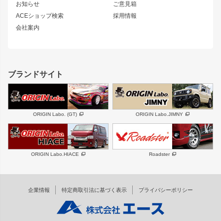
シルエイティ
キャラバン
お知らせ
ご意見箱
ホイール
ACEショップ検索
採用情報
MUD-S7
まつど家 鉄漢
スズキ
マツダ
会社案内
MUD-SR7
まつど家 鉄心
ジムニー
RX-7
MUD-ZEUS
まつど家 鉄八
レクサス
フロントグリル
バンパー
GS350
ボンネット
IS250・IS350
リアウイング
ブランドサイト
SC
フェンダー
リアゲート
サイドパーツ
メンテナンスパーツ
スバル
三菱
BRZ
デリカ D:5
ORIGIN Labo. (GT)
ORIGIN Labo.JIMNY
ハイエースパーツ
ホイール
軽自動車
汎用
DAYTONA-RS
DAYTONA-RS NEO
ORIGIN Labo.HIACE
Roadster
エアロシリーズ
LUX MODEL SP
GROUND MODEL
LUX MODEL
PHANTOM LIP
企業情報
特定商取引法に基づく表示
プライバシーポリシー
RUGGER MODEL
DTM:exclusive
オーバーフェンダー
ワイパーガード
リアウイング
内装パーツ