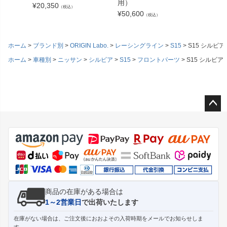
用）
¥
20,350
¥
45,76
（税込）
¥
50,600
（税込）
ホーム
ブランド別
ORIGIN Labo.
レーシングライン
S15
S15 シルビ
ホーム
車種別
ニッサン
シルビア
S15
フロントパーツ
S15 シルビ
ペー
ジト
ップ
へ
商品の在庫がある場合は
1～2営業日
で出荷いたします
在庫がない場合は、ご注文後におおよその入荷時期をメールでお知らせしま
す。