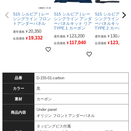
S15 シルビア | レー
S15 シルビア | レー
S15 シルビア | レ
シングライン フロン
シングライン アンダ
シングライン アン
トアンダーパネル
ーパネルキット リア
ーパネルキット リ
TYPE.1 カーボン
TYPE.2 カーボン
20,350
¥
通常価格
123,200
130,460
¥
¥
通常価格
通常価格
19,332
¥
会員価格
117,040
123,937
¥
¥
会員価格
会員価格
品番
D-155-01-carbon
カラー
黒
素材
カーボン
Under panel
商品内容
オリジン フロントアンダーパネル
タッピングビス付属