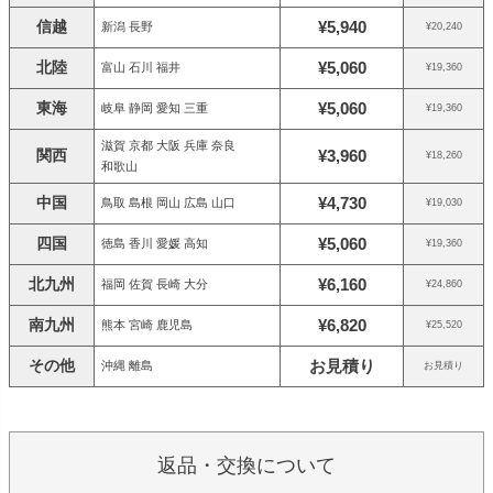
信越
¥5,940
新潟 長野
¥20,240
北陸
¥5,060
富山 石川 福井
¥19,360
東海
¥5,060
岐阜 静岡 愛知 三重
¥19,360
滋賀 京都 大阪 兵庫 奈良
関西
¥3,960
¥18,260
和歌山
中国
¥4,730
鳥取 島根 岡山 広島 山口
¥19,030
四国
¥5,060
徳島 香川 愛媛 高知
¥19,360
北九州
¥6,160
福岡 佐賀 長崎 大分
¥24,860
南九州
¥6,820
熊本 宮崎 鹿児島
¥25,520
その他
お見積り
沖縄 離島
お見積り
返品・交換について