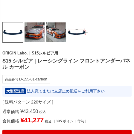
ORIGIN Labo.｜S15シルビア用
S15 シルビア | レーシングライン フロントアンダーパネ
ル カーボン
D-155-01-carbon
商品番号
法人宛てまたは支店止め配送をご利用下さい
大型配送品
送料パターン
220サイズ
¥
43,450
通常価格
税込
¥
41,277
会員価格
[
395
ポイント付与 ]
税込