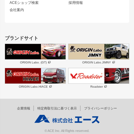
ACEショップ検索
採用情報
MUD-S7
まつど家 鉄漢
スズキ
マツダ
会社案内
MUD-SR7
まつど家 鉄心
ジムニー
RX-7
MUD-ZEUS
まつど家 鉄八
レクサス
フロントグリル
バンパー
GS350
ボンネット
IS250・IS350
リアウイング
ブランドサイト
SC
フェンダー
リアゲート
サイドパーツ
メンテナンスパーツ
スバル
三菱
BRZ
デリカ D:5
ORIGIN Labo. (GT)
ORIGIN Labo.JIMNY
ハイエースパーツ
ホイール
軽自動車
汎用
DAYTONA-RS
DAYTONA-RS NEO
ORIGIN Labo.HIACE
Roadster
エアロシリーズ
LUX MODEL SP
GROUND MODEL
LUX MODEL
PHANTOM LIP
企業情報
特定商取引法に基づく表示
プライバシーポリシー
RUGGER MODEL
DTM:exclusive
オーバーフェンダー
ワイパーガード
リアウイング
内装パーツ
© ACE Inc. All Rights reserved.
スムージングバンパー