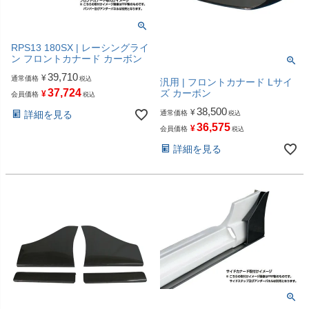
RPS13 180SX | レーシングライ
ン フロントカナード カーボン
39,710
¥
通常価格
税込
汎用 | フロントカナード Lサイ
37,724
ズ カーボン
¥
会員価格
税込
38,500
¥
詳細を見る
通常価格
税込
36,575
¥
会員価格
税込
詳細を見る