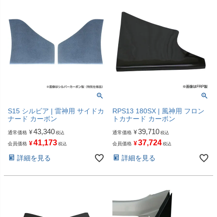
S15 シルビア | 雷神用 サイドカ
RPS13 180SX | 風神用 フロン
ナード カーボン
トカナード カーボン
43,340
39,710
¥
¥
通常価格
通常価格
税込
税込
41,173
37,724
¥
¥
会員価格
会員価格
税込
税込
詳細を見る
詳細を見る