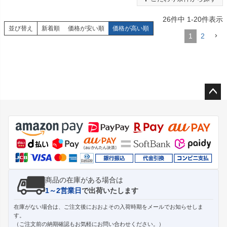
26
件中
1
-
20
件表示
並び替え
新着順
価格が安い順
価格が高い順
1
2
ペー
ジト
ップ
へ
商品の在庫がある場合は
1～2営業日
で出荷いたします
在庫がない場合は、ご注文後におおよその入荷時期をメールでお知らせしま
す。
（ご注文前の納期確認もお気軽にお問い合わせください。）