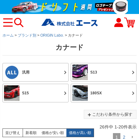
ホーム
ブランド別
ORIGIN Labo.
カナード
カナード
汎用
S13
S15
180SX
こだわり条件から探す
26
件中
1
-
20
件表示
並び替え
新着順
価格が安い順
価格が高い順
1
2