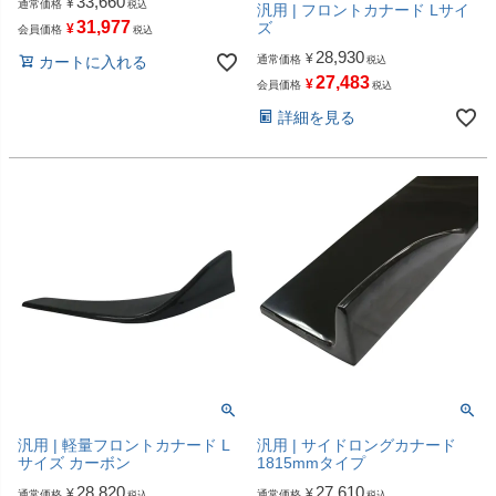
33,660
¥
通常価格
税込
汎用 | フロントカナード Lサイ
31,977
ズ
¥
会員価格
税込
28,930
¥
カートに入れる
通常価格
税込
27,483
¥
会員価格
税込
詳細を見る
汎用 | 軽量フロントカナード L
汎用 | サイドロングカナード
サイズ カーボン
1815mmタイプ
28,820
27,610
¥
¥
通常価格
通常価格
税込
税込