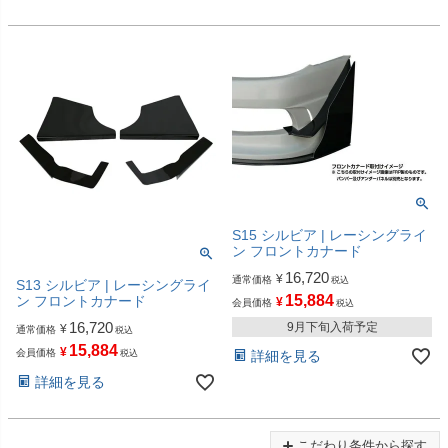
S15 シルビア | レーシングライ
ン フロントカナード
16,720
¥
通常価格
税込
S13 シルビア | レーシングライ
15,884
ン フロントカナード
¥
会員価格
税込
16,720
9月下旬入荷予定
¥
通常価格
税込
15,884
¥
会員価格
税込
詳細を見る
詳細を見る
こだわり条件から探す