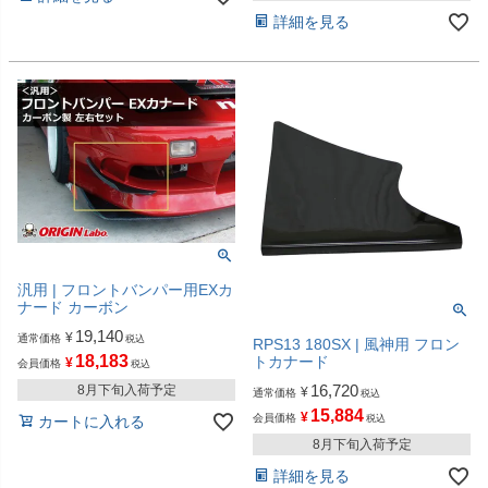
詳細を見る
汎用 | フロントバンパー用EXカ
ナード カーボン
19,140
¥
通常価格
税込
RPS13 180SX | 風神用 フロン
18,183
トカナード
¥
会員価格
税込
16,720
8月下旬入荷予定
¥
通常価格
税込
15,884
¥
会員価格
カートに入れる
税込
8月下旬入荷予定
詳細を見る