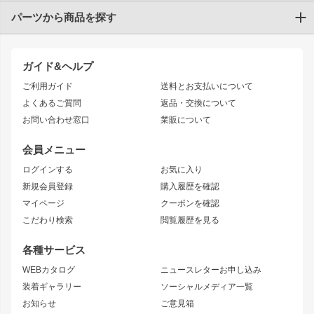
パーツから商品を探す
トヨタ
TOYOTA86
200系ハイエース
ドリフトパーツ
JZX100 CHASER
クラウン
ガイド&ヘルプ
JZX90 CHASER
エアロシリーズ
クラウンマジェスタ
ご利用ガイド
送料とお支払いについて
JZX110 MARK II
ドリフトライン
アリスト
レーシングライン
よくあるご質問
返品・交換について
JZX100 MARK II
風神
ソアラ
アタックライン
お問い合わせ窓口
業販について
JZX90 MARK II
雷神
アルテッツァ
ストリームライン
レビン
龍神
プロボックス
スタイリッシュライン
会員メニュー
トレノ
RAV4
フロントフェンダー
ボンネット
ログインする
お気に入り
マークX
リアフェンダー
カナード
新規会員登録
購入履歴を確認
ブラッシュフェンダー
外装・補修パーツ
ニッサン
マイページ
クーポンを確認
コンバットアイ
アーム(足回り)
S15 シルビア
ワンビア
こだわり検索
閲覧履歴を見る
GTウイング
レンズ
S14 シルビア 前期
フェアレディZ
リアウイング
排気系
各種サービス
S14 シルビア 後期
スカイライン
ルーフウイング
S13 シルビア
ローレル
WEBカタログ
ニュースレターお申し込み
180SX
セフィーロ
装着ギャラリー
ソーシャルメディア一覧
ジムニーパーツ
シルエイティ
キャラバン
お知らせ
ご意見箱
ホイール