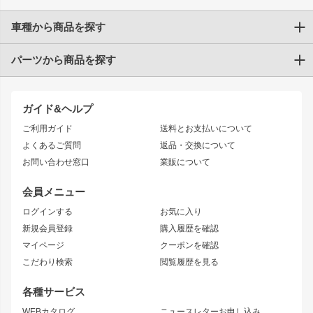
車種から商品を探す
パーツから商品を探す
トヨタ
TOYOTA86
200系ハイエース
ドリフトパーツ
JZX100 CHASER
クラウン
ガイド&ヘルプ
JZX90 CHASER
エアロシリーズ
クラウンマジェスタ
ご利用ガイド
送料とお支払いについて
JZX110 MARK II
ドリフトライン
アリスト
レーシングライン
よくあるご質問
返品・交換について
JZX100 MARK II
風神
ソアラ
アタックライン
お問い合わせ窓口
業販について
JZX90 MARK II
雷神
アルテッツァ
ストリームライン
レビン
龍神
プロボックス
スタイリッシュライン
会員メニュー
トレノ
RAV4
フロントフェンダー
ボンネット
ログインする
お気に入り
マークX
リアフェンダー
カナード
新規会員登録
購入履歴を確認
ブラッシュフェンダー
外装・補修パーツ
ニッサン
マイページ
クーポンを確認
コンバットアイ
アーム(足回り)
S15 シルビア
ワンビア
こだわり検索
閲覧履歴を見る
GTウイング
レンズ
S14 シルビア 前期
フェアレディZ
リアウイング
排気系
各種サービス
S14 シルビア 後期
スカイライン
ルーフウイング
S13 シルビア
ローレル
WEBカタログ
ニュースレターお申し込み