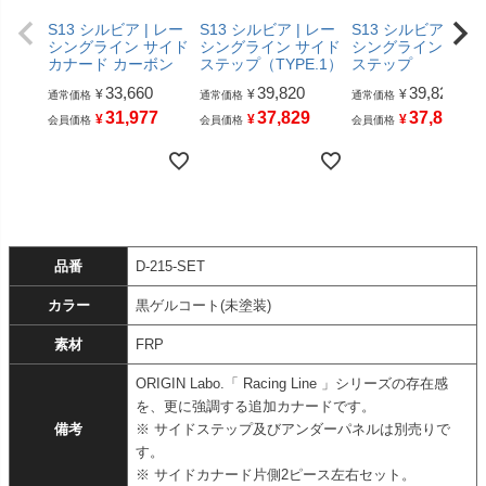
S13 シルビア | レー
S13 シルビア | レー
S13 シルビア | レ
シングライン サイド
シングライン サイド
シングライン サイ
カナード カーボン
ステップ（TYPE.1）
ステップ
33,660
39,820
39,820
¥
¥
¥
通常価格
通常価格
通常価格
31,977
37,829
37,829
¥
¥
¥
会員価格
会員価格
会員価格
品番
D-215-SET
カラー
黒ゲルコート(未塗装)
素材
FRP
ORIGIN Labo.「 Racing Line 」シリーズの存在感
を、更に強調する追加カナードです。
備考
※ サイドステップ及びアンダーパネルは別売りで
す。
※ サイドカナード片側2ピース左右セット。