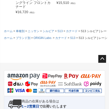
ングライン フロントカ
¥
15,510
ウイング
（税込）
ナード
ボン
¥
16,720
¥
39,71
（税込）
ホーム
車種別
ニッサン
シルビア
S13
カナード
S13 シルビア | 
ホーム
ブランド別
ORIGIN Labo.
カナード
S13
S13 シルビア | レ
ペー
ジト
ップ
へ
商品の在庫がある場合は
1～2営業日
で出荷いたします