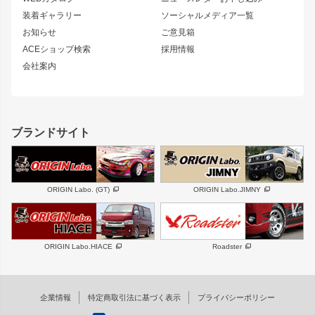
180SX
セフィーロ
装着ギャラリー
ソーシャルメディア一覧
ジムニーパーツ
シルエイティ
キャラバン
お知らせ
ご意見箱
ホイール
ACEショップ検索
採用情報
MUD-S7
まつど家 鉄漢
スズキ
マツダ
会社案内
MUD-SR7
まつど家 鉄心
ジムニー
RX-7
MUD-ZEUS
まつど家 鉄八
レクサス
フロントグリル
バンパー
GS350
ボンネット
IS250・IS350
リアウイング
ブランドサイト
SC
フェンダー
リアゲート
サイドパーツ
メンテナンスパーツ
スバル
三菱
BRZ
デリカ D:5
ORIGIN Labo. (GT)
ORIGIN Labo.JIMNY
ハイエースパーツ
ホイール
軽自動車
汎用
DAYTONA-RS
DAYTONA-RS NEO
ORIGIN Labo.HIACE
Roadster
エアロシリーズ
LUX MODEL SP
GROUND MODEL
LUX MODEL
PHANTOM LIP
企業情報
特定商取引法に基づく表示
プライバシーポリシー
RUGGER MODEL
DTM:exclusive