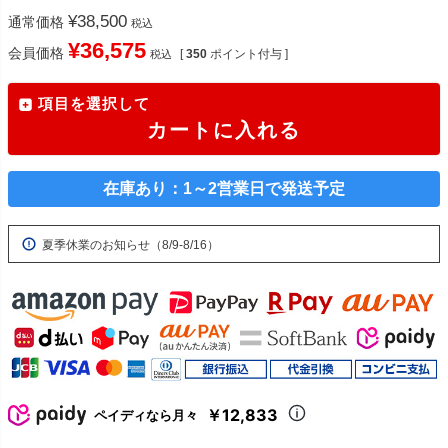
¥
38,500
通常価格
税込
¥
36,575
会員価格
[
350
ポイント付与 ]
税込
項目を選択して
カートに入れる
在庫あり：1～2営業日で発送予定
夏季休業のお知らせ（8/9-8/16）
￥12,833
ペイディなら月々