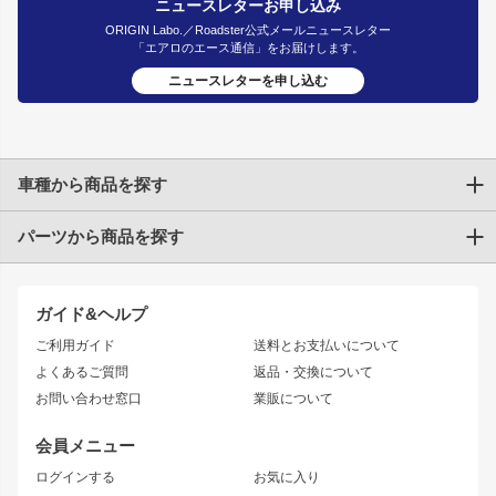
ニュースレターお申し込み
ORIGIN Labo.／Roadster公式メールニュースレター
「エアロのエース通信」をお届けします。
ニュースレターを申し込む
車種から商品を探す
パーツから商品を探す
トヨタ
TOYOTA86
200系ハイエース
ドリフトパーツ
JZX100 CHASER
クラウン
ガイド&ヘルプ
JZX90 CHASER
エアロシリーズ
クラウンマジェスタ
ご利用ガイド
送料とお支払いについて
JZX110 MARK II
ドリフトライン
アリスト
レーシングライン
よくあるご質問
返品・交換について
JZX100 MARK II
風神
ソアラ
アタックライン
お問い合わせ窓口
業販について
JZX90 MARK II
雷神
アルテッツァ
ストリームライン
レビン
龍神
プロボックス
スタイリッシュライン
会員メニュー
トレノ
RAV4
フロントフェンダー
ボンネット
ログインする
お気に入り
マークX
リアフェンダー
カナード