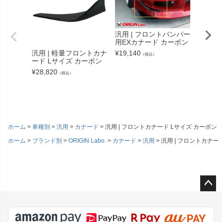
汎用 | フロントバンパー
用EXカナード カーボン
汎用 | 軽量フロントカナ
¥
19,140
汎用 |
（税込）
ード Lサイズ カーボン
ード L
¥
28,820
¥
21,56
（税込）
ホーム
車種別
汎用
カナード
汎用 | フロントカナード Lサイズ カーボン
ホーム
ブランド別
ORIGIN Labo.
カナード
汎用
汎用 | フロントカナー
ペー
ジト
ップ