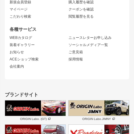
新規会員登録
購入履歴を確認
ブラッシュフェンダー
外装・補修パーツ
ニッサン
マイページ
クーポンを確認
コンバットアイ
アーム(足回り)
S15 シルビア
ワンビア
こだわり検索
閲覧履歴を見る
GTウイング
レンズ
S14 シルビア 前期
フェアレディZ
リアウイング
排気系
各種サービス
S14 シルビア 後期
スカイライン
ルーフウイング
S13 シルビア
ローレル
WEBカタログ
ニュースレターお申し込み
180SX
セフィーロ
装着ギャラリー
ソーシャルメディア一覧
ジムニーパーツ
シルエイティ
キャラバン
お知らせ
ご意見箱
ホイール
ACEショップ検索
採用情報
MUD-S7
まつど家 鉄漢
スズキ
マツダ
会社案内
MUD-SR7
まつど家 鉄心
ジムニー
RX-7
MUD-ZEUS
まつど家 鉄八
レクサス
フロントグリル
バンパー
GS350
ボンネット
IS250・IS350
リアウイング
ブランドサイト
SC
フェンダー
リアゲート
サイドパーツ
メンテナンスパーツ
スバル
三菱
BRZ
デリカ D:5
ORIGIN Labo. (GT)
ORIGIN Labo.JIMNY
ハイエースパーツ
ホイール
軽自動車
汎用