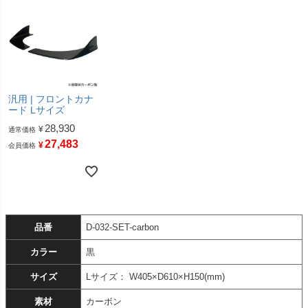
汎用 | フロントカナ
ード Lサイズ
28,930
¥
通常価格
27,483
¥
会員価格
品番
D-032-SET-carbon
カラー
黒
サイズ
Lサイズ： W405×D610×H150(mm)
素材
カーボン