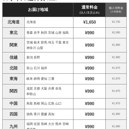
通常料金
個人宅料金
お届け地域
(※非推奨)
(法人/支店止め)
北海道
¥1,650
北海道
¥2,750
東北
¥990
青森 岩手 秋田 宮城 山形 福島
¥2,090
茨城 栃木 群馬 埼玉 千葉 東京
関東
¥990
¥1,980
神奈川 山梨
信越
¥990
新潟 長野
¥1,980
北陸
¥990
富山 石川 福井
¥1,870
東海
¥990
岐阜 静岡 愛知 三重
¥1,870
滋賀 京都 大阪 兵庫 奈良
関西
¥990
¥1,870
和歌山
中国
¥990
鳥取 島根 岡山 広島 山口
¥1,870
四国
¥990
徳島 香川 愛媛 高知
¥1,980
福岡 佐賀 長崎 大分 熊本 宮崎
九州
¥990
¥1,980