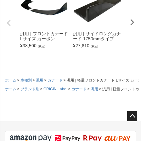
汎用 |
用EX
汎用 | フロントカナード
汎用 | サイドロングカナ
¥
19,14
Lサイズ カーボン
ード 1750mmタイプ
¥
38,500
¥
27,610
（税込）
（税込）
ホーム
車種別
汎用
カナード
汎用 | 軽量フロントカナード Lサイズ カー
ホーム
ブランド別
ORIGIN Labo.
カナード
汎用
汎用 | 軽量フロントカ
ペー
ジト
ップ