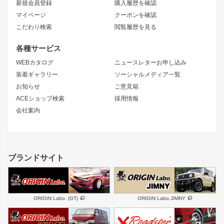
新規会員登録
購入履歴を確認
ブラッシュフェンダー
外装・補修パーツ
ニッサン
マイページ
クーポンを確認
コンバットアイ
アーム(足回り)
S15 シルビア
ワンビア
こだわり検索
閲覧履歴を見る
GTウイング
レンズ
S14 シルビア 前期
フェアレディZ
リアウイング
排気系
各種サービス
S14 シルビア 後期
スカイライン
ルーフウイング
S13 シルビア
ローレル
WEBカタログ
ニュースレターお申し込み
180SX
セフィーロ
装着ギャラリー
ソーシャルメディア一覧
ジムニーパーツ
シルエイティ
キャラバン
お知らせ
ご意見箱
ホイール
ACEショップ検索
採用情報
MUD-S7
まつど家 鉄漢
スズキ
マツダ
会社案内
MUD-SR7
まつど家 鉄心
ジムニー
RX-7
MUD-ZEUS
まつど家 鉄八
レクサス
フロントグリル
バンパー
GS350
ボンネット
IS250・IS350
リアウイング
ブランドサイト
SC
フェンダー
リアゲート
サイドパーツ
メンテナンスパーツ
スバル
三菱
BRZ
デリカ D:5
ORIGIN Labo. (GT)
ORIGIN Labo.JIMNY
ハイエースパーツ
ホイール
軽自動車
汎用