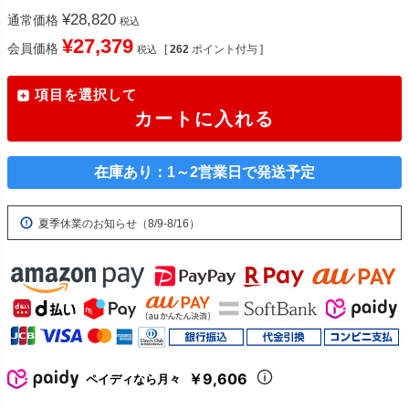
¥
28,820
通常価格
税込
¥
27,379
会員価格
[
262
ポイント付与 ]
税込
項目を選択して
カートに入れる
在庫あり：1～2営業日で発送予定
夏季休業のお知らせ（8/9-8/16）
￥9,606
ペイディなら月々