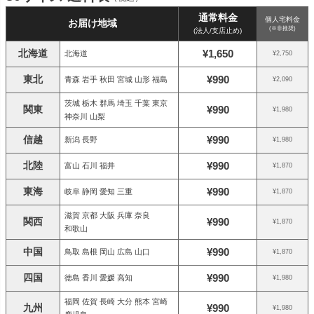
通常料金
個人宅料金
お届け地域
(※非推奨)
(法人/支店止め)
北海道
¥1,650
北海道
¥2,750
東北
¥990
青森 岩手 秋田 宮城 山形 福島
¥2,090
茨城 栃木 群馬 埼玉 千葉 東京
関東
¥990
¥1,980
神奈川 山梨
信越
¥990
新潟 長野
¥1,980
北陸
¥990
富山 石川 福井
¥1,870
東海
¥990
岐阜 静岡 愛知 三重
¥1,870
滋賀 京都 大阪 兵庫 奈良
関西
¥990
¥1,870
和歌山
中国
¥990
鳥取 島根 岡山 広島 山口
¥1,870
四国
¥990
徳島 香川 愛媛 高知
¥1,980
福岡 佐賀 長崎 大分 熊本 宮崎
九州
¥990
¥1,980