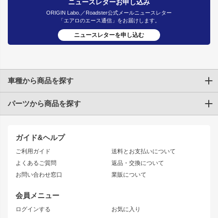
ニュースレターお申し込み
ORIGIN Labo.／Roadster公式メールニュースレター
「エアロのエース通信」をお届けします。
ニュースレターを申し込む
車種から商品を探す
パーツから商品を探す
トヨタ
TOYOTA86
200系ハイエース
ドリフトパーツ
JZX100 CHASER
クラウン
ガイド&ヘルプ
JZX90 CHASER
エアロシリーズ
クラウンマジェスタ
ご利用ガイド
送料とお支払いについて
JZX110 MARK II
ドリフトライン
アリスト
レーシングライン
よくあるご質問
返品・交換について
JZX100 MARK II
風神
ソアラ
アタックライン
お問い合わせ窓口
業販について
JZX90 MARK II
雷神
アルテッツァ
ストリームライン
レビン
龍神
プロボックス
スタイリッシュライン
会員メニュー
トレノ
RAV4
フロントフェンダー
ボンネット
ログインする
お気に入り
マークX
リアフェンダー
カナード