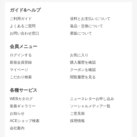
ドリフトパーツ
JZX100 CHASER
クラウン
ガイド&ヘルプ
JZX90 CHASER
エアロシリーズ
クラウンマジェスタ
ご利用ガイド
送料とお支払いについて
JZX110 MARK II
ドリフトライン
アリスト
レーシングライン
よくあるご質問
返品・交換について
JZX100 MARK II
風神
ソアラ
アタックライン
お問い合わせ窓口
業販について
JZX90 MARK II
雷神
アルテッツァ
ストリームライン
レビン
龍神
プロボックス
スタイリッシュライン
会員メニュー
トレノ
RAV4
フロントフェンダー
ボンネット
ログインする
お気に入り
マークX
リアフェンダー
カナード
新規会員登録
購入履歴を確認
ブラッシュフェンダー
外装・補修パーツ
ニッサン
マイページ
クーポンを確認
コンバットアイ
アーム(足回り)
S15 シルビア
ワンビア
こだわり検索
閲覧履歴を見る
GTウイング
レンズ
S14 シルビア 前期
フェアレディZ
リアウイング
排気系
各種サービス
S14 シルビア 後期
スカイライン
ルーフウイング
S13 シルビア
ローレル
WEBカタログ
ニュースレターお申し込み
180SX
セフィーロ
装着ギャラリー
ソーシャルメディア一覧
ジムニーパーツ
シルエイティ
キャラバン
お知らせ
ご意見箱
ホイール
ACEショップ検索
採用情報
MUD-S7
まつど家 鉄漢
スズキ
マツダ
会社案内
MUD-SR7
まつど家 鉄心
ジムニー
RX-7