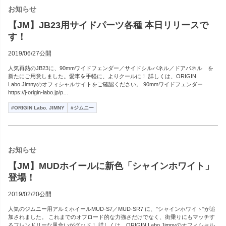
お知らせ
【JM】JB23用サイドパーツ各種 本日リリースで
す！
2019/06/27公開
人気再熱のJB23に、90mmワイドフェンダー／サイドシルパネル／ドアパネル を
新たにご用意しました。愛車を手軽に、よりクールに！ 詳しくは、ORIGIN
Labo.Jimnyのオフィシャルサイトをご確認ください。 90mmワイドフェンダー
https://j-origin-labo.jp/p…
#ORIGIN Labo. JIMNY
#ジムニー
お知らせ
【JM】MUDホイールに新色「シャインホワイト」
登場！
2019/02/20公開
人気のジムニー用アルミホイールMUD-S7／MUD-SR7 に、"シャインホワイト"が追
加されました。 これまでのオフロード的な力強さだけでなく、街乗りにもマッチす
るフレンドリーな風合いがグッド！ 詳しくは、ORIGIN Labo.Jimnyのオフィシャル