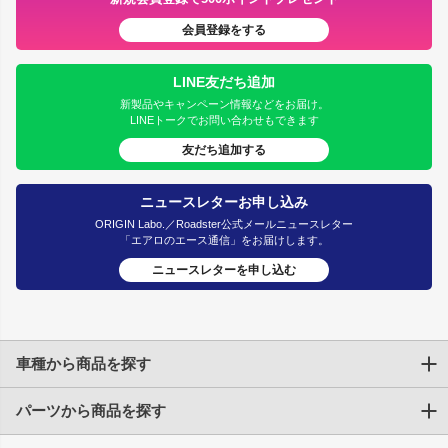
会員登録をする
LINE友だち追加
新製品やキャンペーン情報などをお届け。
LINEトークでお問い合わせもできます
友だち追加する
ニュースレターお申し込み
ORIGIN Labo.／Roadster公式メールニュースレター
「エアロのエース通信」をお届けします。
ニュースレターを申し込む
車種から商品を探す
パーツから商品を探す
トヨタ
TOYOTA86
200系ハイエース