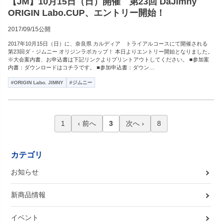
【JM】10月15日（日）開催 第23回 DaJimny
ORIGIN Labo.CUP、エントリー開始！
2017/09/15公開
2017年10月15日（日）に、奈良県 カルディア トライアルコースにて開催される
第23回ダ・ジムニー オリジンラボカップ！ 本日よりエントリー開始となりました。
※大会案内書、お申込書は下記リンクよりプリントアウトしてください。 ■参加案
内書：ダウンロードはコチラです。 ■参加申込書：ダウン…
#ORIGIN Labo. JIMNY
#ジムニー
1
‹ 前へ
3
次へ ›
8
カテゴリ
お知らせ
新商品情報
イベント