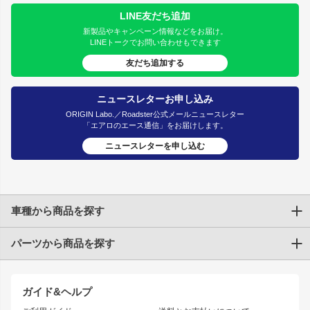
LINE友だち追加
新製品やキャンペーン情報などをお届け。
LINEトークでお問い合わせもできます
友だち追加する
ニュースレターお申し込み
ORIGIN Labo.／Roadster公式メールニュースレター
「エアロのエース通信」をお届けします。
ニュースレターを申し込む
車種から商品を探す
パーツから商品を探す
トヨタ
TOYOTA86
200系ハイエース
ドリフトパーツ
JZX100 CHASER
クラウン
ガイド&ヘルプ
JZX90 CHASER
エアロシリーズ
クラウンマジェスタ