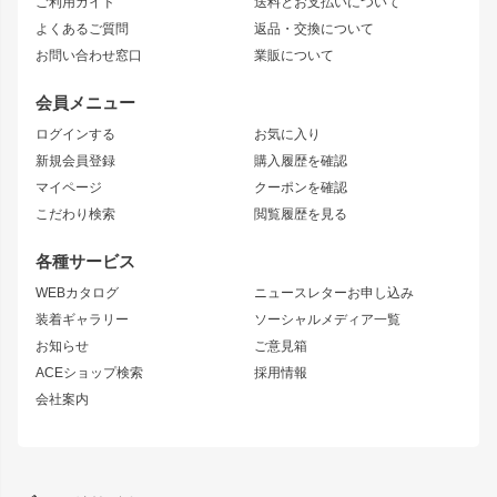
ご利用ガイド
送料とお支払いについて
JZX110 MARK II
ドリフトライン
アリスト
レーシングライン
よくあるご質問
返品・交換について
JZX100 MARK II
風神
ソアラ
アタックライン
お問い合わせ窓口
業販について
JZX90 MARK II
雷神
アルテッツァ
ストリームライン
レビン
龍神
プロボックス
スタイリッシュライン
会員メニュー
トレノ
RAV4
フロントフェンダー
ボンネット
ログインする
お気に入り
マークX
リアフェンダー
カナード
新規会員登録
購入履歴を確認
ブラッシュフェンダー
外装・補修パーツ
ニッサン
マイページ
クーポンを確認
コンバットアイ
アーム(足回り)
S15 シルビア
ワンビア
こだわり検索
閲覧履歴を見る
GTウイング
レンズ
S14 シルビア 前期
フェアレディZ
リアウイング
排気系
各種サービス
S14 シルビア 後期
スカイライン
ルーフウイング
S13 シルビア
ローレル
WEBカタログ
ニュースレターお申し込み
180SX
セフィーロ
装着ギャラリー
ソーシャルメディア一覧
ジムニーパーツ
シルエイティ
キャラバン
お知らせ
ご意見箱
ホイール
ACEショップ検索
採用情報
MUD-S7
まつど家 鉄漢
スズキ
マツダ
会社案内
MUD-SR7
まつど家 鉄心
ジムニー
RX-7
MUD-ZEUS
まつど家 鉄八
レクサス
フロントグリル
バンパー
GS350
ボンネット
IS250・IS350
リアウイング