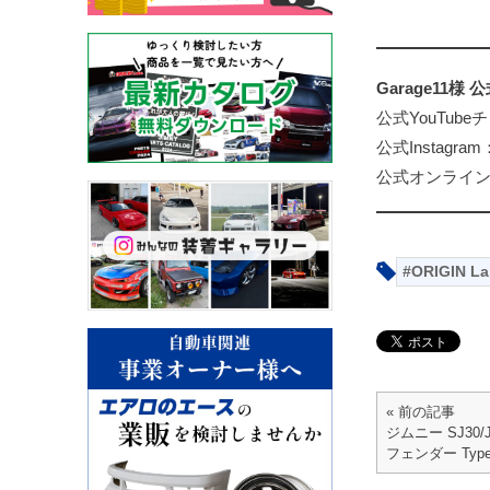
Garage11様
公式YouTub
公式Instagram
公式オンライ
ORIGIN La
« 前の記事
ジムニー SJ30/J
フェンダー Ty