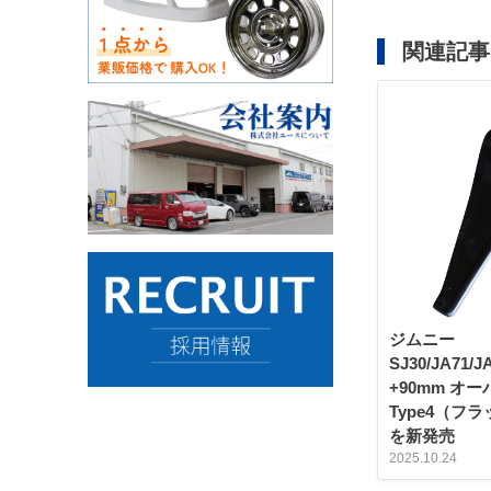
関連記事
ジムニー
SJ30/JA71/J
+90mm オ
Type4（フ
を新発売
2025.10.24