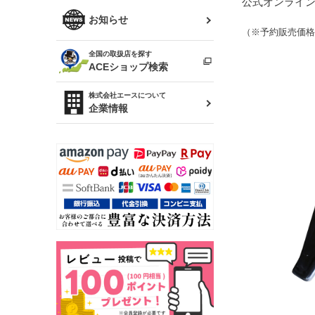
公式オンライ
R34 スカイライン
ソアラ
ファッション小物
お知らせ
（※予約販売価格
アルテッツァ
スカイライン
全国の取扱店を探す
（ER34/R33/ECR33/R32）
雑貨・ステーショナリー
プロボックス
ACEショップ検索
RAV4
キャラバン
株式会社エースについて
ベビー用品
企業情報
ローレル
のぼり
セフィーロ