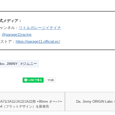
 公式メディア：
eチャンネル：
リトルガレージイチイチ
：
@garage11racing
ンストア：
https://garage11.official.ec/
bo. JIMNY
ジムニー
A71/JA11/JA12/JA22用 +90mm オーバー
Da. Jimny ORIGIN La
pe4（フラットデザイン）を新発売