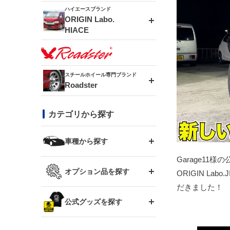
ドリフトライン
フロントフェンダー
ハイエースブランド
MUD-ZEUS
ORIGIN Labo.
HIACE
風神(180SX)
リアフェンダー
MUD-SR7
エアロシリーズ
雷神(S15)
ブラッシュフェンダー
スチールホイール専門ブランド
MUD-S7
Roadster
LUX MODEL SP
オーバーフェンダー
龍神(チェイサー)
コンバットアイ
フロントグリル
DAYTONA-RS
カテゴリから探す
LUX MODEL
リアウイング
レーシングライン
GTウイング
ハイエース専用
ボンネット
車種から探す
DAYTONA-RS NEO
RUGGER MODEL
スムージングバンパー
Garage11様
アタックライン
リアウイング
トヨタ
ジムニー専用
フェンダー
オプション品を探す
ORIGIN L
まつど家 鉄漢
GROUND MODEL
ワイパーガード
ニッサン
だきました！
ストリームライン
ルーフウイング
TOYOTA 86
ジムニー専用
サイドパーツ
GTウイング用ラダー
公式グッズを探す
スズキ
まつど家 鉄心
PHANTOM LIP
内装パーツ
シルビア S13
スタイリッシュライン
ボンネット
JZX100 チェイサー
マツダ
ジムニー
ジムニー専用
バンパー