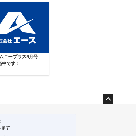
ジムニープラス9月号、
売中です！
7
ペー
ジト
ップ
は
へ
します