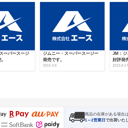
スーパースージ
ジムニー・スーパースージー
JM：
売。
発売です。
好評発
2015.3.9
2015.8.1
商品の在庫がある場合
1～2営業日
で出荷いた