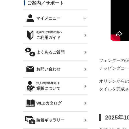
コンバットアイ用ライト
ステッカー
ご案内／サポート
まつど家 鉄八
DTM:exclusive
シルビア S14 前期
スバル
JZX90 チェイサー
RX-7
カナード
BRZ
レクサス
リアウイング
オプションタイヤ
トップス(半袖)
マイメニュー
JZX100 マークⅡ
シルビア S14 後期
三菱
外装・補修パーツ
ログインする
サマータイヤ
初めてご利用の方へ
リアゲート
ホイールナット
トップス(長袖)
JZX110 マークⅡ
デリカ D:5
軽自動車
ジムニー用タイヤ
ご利用ガイド
シルビア S15
新規会員登録
オリジンアーム(足回り)
JZX90 マークⅡ
汎用
サマータイヤ
メンテナンスパーツ
パーカー
よくあるご質問
お気に入りリスト
ハイエース・バン用タイ
180SX
ヤ
ハイエース
フェンダーの
レンズ
注文履歴
チッピングコ
オーバーオール(つなぎ)
お問い合わせ
シルエイティ
レビン
クーポンを見る
マフラー
オリジンから
トレノ
閲覧履歴
法人のお客様向け
タオル
業販について
タイルを完成
ワンビア
マークX
ニュースレターお申し込み
帽子
WEBカタログ
クラウン
Z33 フェアレディZ
クラウンマジェスタ
2025年
バッグ
装着ギャラリー
Z32 フェアレディZ
アリスト