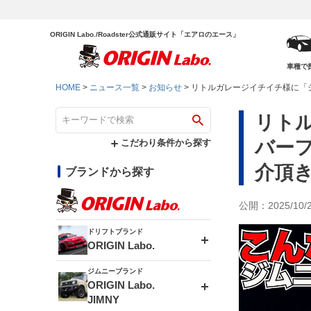
ORIGIN Labo./Roadster公式通販サイト「エアロのエース」
車種で
HOME
ニュース一覧
お知らせ
リトルガレージイチイチ様に「ジム
リトル
バーフ
こだわり条件から探す
介頂
ブランドから探す
公開：2025/10/
ドリフトブランド
ORIGIN Labo.
ジムニーブランド
エアロシリーズ
ORIGIN Labo.
JIMNY