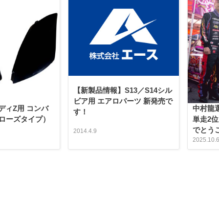
【新製品情報】S13／S14シル
ビア用 エアロパーツ 新発売で
レディZ用 コンバ
中村龍選手
す！
ローズタイプ）
単走2位
でとう
2014.4.9
2025.10.