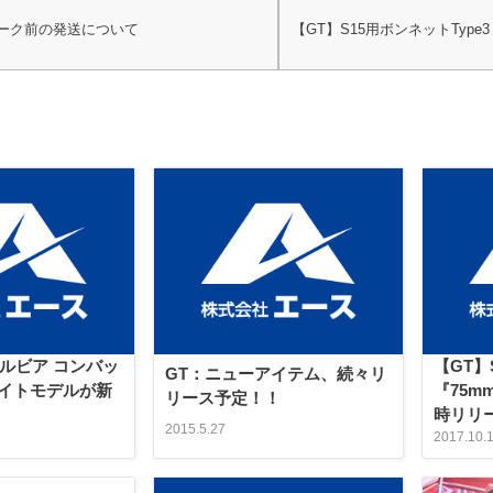
ーク前の発送について
【GT】S15用ボンネットTyp
シルビア コンバッ
【GT】
GT：ニューアイテム、続々リ
イトモデルが新
『75
リース予定！！
時リリ
2015.5.27
2017.10.