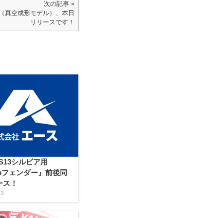
次の記事 »
e3（真空成形モデル）、本日
リリースです！
S13シルビア用
mmフェンダー』前後同
ース！
13