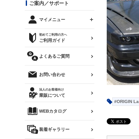
コンバットアイ用ライト
ステッカー
ご案内／サポート
まつど家 鉄八
DTM:exclusive
シルビア S14 前期
スバル
JZX90 チェイサー
RX-7
カナード
BRZ
レクサス
リアウイング
オプションタイヤ
トップス(半袖)
マイメニュー
JZX100 マークⅡ
シルビア S14 後期
三菱
外装・補修パーツ
ログインする
サマータイヤ
初めてご利用の方へ
リアゲート
ホイールナット
トップス(長袖)
JZX110 マークⅡ
デリカ D:5
軽自動車
ジムニー用タイヤ
ご利用ガイド
シルビア S15
新規会員登録
オリジンアーム(足回り)
JZX90 マークⅡ
汎用
サマータイヤ
メンテナンスパーツ
パーカー
よくあるご質問
お気に入りリスト
ハイエース・バン用タイ
180SX
ヤ
ハイエース
レンズ
注文履歴
オーバーオール(つなぎ)
お問い合わせ
シルエイティ
レビン
クーポンを見る
マフラー
トレノ
閲覧履歴
法人のお客様向け
タオル
業販について
ワンビア
マークX
ニュースレターお申し込み
ORIGIN La
帽子
WEBカタログ
クラウン
Z33 フェアレディZ
クラウンマジェスタ
バッグ
装着ギャラリー
Z32 フェアレディZ
アリスト