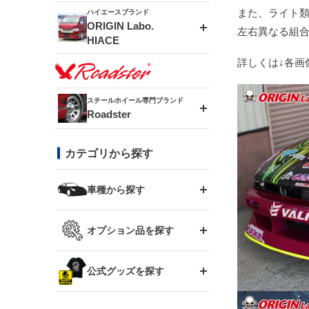
ドリフトライン
フロントフェンダー
また、ライト
ハイエースブランド
MUD-ZEUS
ORIGIN Labo.
左右異なる組
HIACE
風神(180SX)
リアフェンダー
詳しくは↓各画
MUD-SR7
エアロシリーズ
雷神(S15)
ブラッシュフェンダー
スチールホイール専門ブランド
MUD-S7
Roadster
LUX MODEL SP
オーバーフェンダー
龍神(チェイサー)
コンバットアイ
フロントグリル
DAYTONA-RS
カテゴリから探す
LUX MODEL
リアウイング
レーシングライン
GTウイング
ハイエース専用
ボンネット
車種から探す
DAYTONA-RS NEO
RUGGER MODEL
スムージングバンパー
アタックライン
リアウイング
トヨタ
ジムニー専用
フェンダー
オプション品を探す
まつど家 鉄漢
GROUND MODEL
ワイパーガード
ニッサン
ストリームライン
ルーフウイング
TOYOTA 86
ジムニー専用
サイドパーツ
GTウイング用ラダー
公式グッズを探す
スズキ
まつど家 鉄心
PHANTOM LIP
内装パーツ
シルビア S13
スタイリッシュライン
ボンネット
JZX100 チェイサー
マツダ
ジムニー
ジムニー専用
バンパー