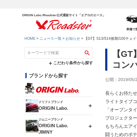
ORIGIN Labo./Roadster公式通販サイト「エアロのエース」
車種で
HOME
ニュース一覧
お知らせ
【GT】S13/S14後期/10
【GT
コン
こだわり条件から探す
ブランドから探す
公開：2019/05/
長らくお待たせ
ライトタイプ
ドリフトブランド
ORIGIN Labo.
「オープンタ
プロジェクター
ジムニーブランド
エアロシリーズ
ORIGIN Labo.
もちろんエア
JIMNY
闘うためのポ