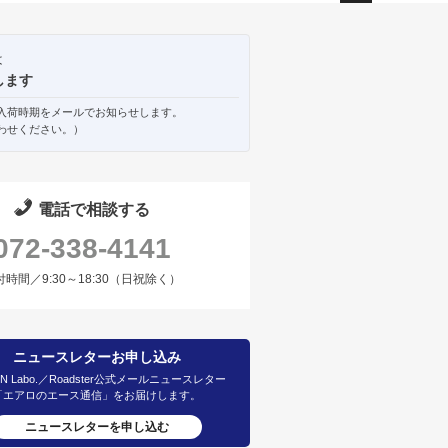
ペー
ジト
ップ
は
へ
します
入荷時期をメールでお知らせします。
わせください。）
電話で相談する
072-338-4141
付時間／9:30～18:30（日祝除く）
ニュースレターお申し込み
IN Labo.／Roadster公式メールニュースレター
「エアロのエース通信」をお届けします。
ニュースレターを申し込む