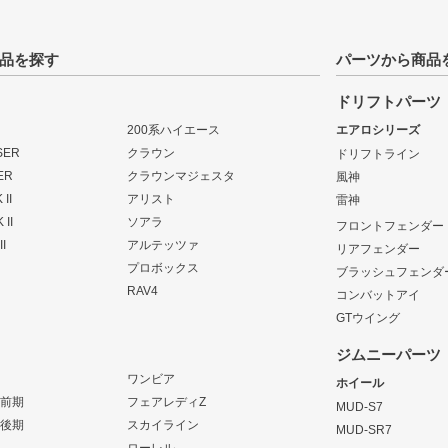
品を探す
パーツから商品
ドリフトパーツ
200系ハイエース
エアロシリーズ
SER
クラウン
ドリフトライン
ER
クラウンマジェスタ
風神
II
アリスト
雷神
 II
ソアラ
フロントフェンダー
I
アルテッツァ
リアフェンダー
プロボックス
ブラッシュフェンダ
RAV4
コンバットアイ
GTウイング
ジムニーパーツ
ワンビア
ホイール
 前期
フェアレディZ
MUD-S7
 後期
スカイライン
MUD-SR7