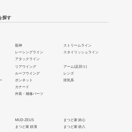
を探す
龍神
ストリームライン
レーシングライン
スタイリッシュライン
アタックライン
リアウイング
アーム(足回り)
ルーフウイング
レンズ
ー
ボンネット
排気系
カナード
外装・補修パーツ
MUD-ZEUS
まつど家 鉄心
まつど家 鉄漢
まつど家 鉄八