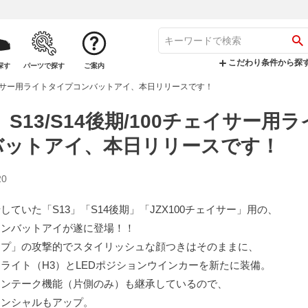
こだわり条件から探
探す
パーツで探す
ご案内
0チェイサー用ライトタイプコンバットアイ、本日リリースです！
】S13/S14後期/100チェイサー用
バットアイ、本日リリースです！
20
していた「S13」「S14後期」「JZX100チェイサー」用の、
コンバットアイが遂に登場！！
イプ」の攻撃的でスタイリッシュな顔つきはそのままに、
ライト（H3）とLEDポジションウインカーを新たに装備。
インテーク機能（片側のみ）も継承しているので、
テンシャルもアップ。