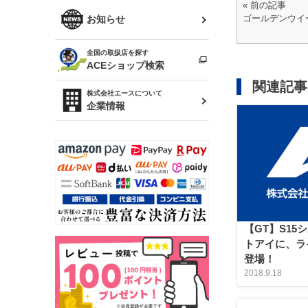
« 前の記事
R34 スカイライン
ソアラ
ゴールデンウイ
ファッション小物
お知らせ
アルテッツァ
スカイライン
全国の取扱店を探す
（ER34/R33/ECR33/R32）
雑貨・ステーショナリー
プロボックス
ACEショップ検索
関連記事
RAV4
キャラバン
株式会社エースについて
ベビー用品
企業情報
ローレル
のぼり
セフィーロ
【GT】S15
トアイに、ラ
登場！
2018.9.18