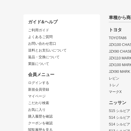
車種から商
ガイド&ヘルプ
トヨタ
ご利用ガイド
よくあるご質問
TOYOTA86
お問い合わせ窓口
JZX100 CHA
送料とお支払いについて
JZX90 CHAS
返品・交換について
JZX110 MARK 
業販について
JZX100 MARK
JZX90 MARK I
会員メニュー
レビン
ログインする
トレノ
新規会員登録
マークX
マイページ
ニッサン
こだわり検索
お気に入り
S15 シルビア
購入履歴を確認
S14 シルビア
クーポンを確認
S14 シルビア
閲覧履歴を見る