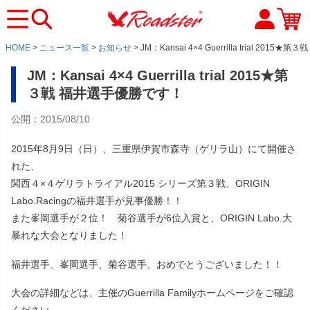
HOME
ニュース一覧
お知らせ
JM：Kansai 4×4 Guerrilla trial 201
JM：Kansai 4×4 Guerrilla trial 2015★第
３戦 福井選手優勝です！
公開：2015/08/10
2015年8月9日（日）、三重県伊賀市森寺（ゲリラ山）にて開催さ
れた、
関西４×４ゲリラトライアル2015 シリーズ第３戦、ORIGIN
Labo.Racingの福井選手が見事優勝！！
また峯岡選手が２位！ 菊谷選手が6位入賞と、ORIGIN Labo.大
暴れな大会となりました！
福井選手、峯岡選手、菊谷選手、おめでとうございました！！
大会の詳細などは、主催のGuerrilla Familyホームページをご確認