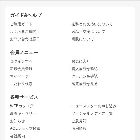
TOYOTA86
200系ハイエース
ドリフトパーツ
JZX100 CHASER
クラウン
ガイド&ヘルプ
JZX90 CHASER
エアロシリーズ
クラウンマジェスタ
ご利用ガイド
送料とお支払いについて
JZX110 MARK II
ドリフトライン
アリスト
レーシングライン
よくあるご質問
返品・交換について
JZX100 MARK II
風神
ソアラ
アタックライン
お問い合わせ窓口
業販について
JZX90 MARK II
雷神
アルテッツァ
ストリームライン
レビン
龍神
プロボックス
スタイリッシュライン
会員メニュー
トレノ
RAV4
フロントフェンダー
ボンネット
ログインする
お気に入り
マークX
リアフェンダー
カナード
新規会員登録
購入履歴を確認
ブラッシュフェンダー
外装・補修パーツ
ニッサン
マイページ
クーポンを確認
コンバットアイ
アーム(足回り)
S15 シルビア
ワンビア
こだわり検索
閲覧履歴を見る
GTウイング
レンズ
S14 シルビア 前期
フェアレディZ
リアウイング
排気系
各種サービス
S14 シルビア 後期
スカイライン
ルーフウイング
S13 シルビア
ローレル
WEBカタログ
ニュースレターお申し込み
180SX
セフィーロ
装着ギャラリー
ソーシャルメディア一覧
ジムニーパーツ
シルエイティ
キャラバン
お知らせ
ご意見箱
ホイール
ACEショップ検索
採用情報
MUD-S7
まつど家 鉄漢
スズキ
マツダ
会社案内
MUD-SR7
まつど家 鉄心