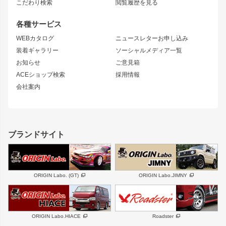
S15 シルビア
ワンビア
こだわり検索
閲覧履歴を見る
GTウイング
レンズ
S14 シルビア 前期
フェアレディZ
リアウイング
排気系
各種サービス
S14 シルビア 後期
スカイライン
ルーフウイング
S13 シルビア
ローレル
WEBカタログ
ニュースレターお申し込み
180SX
セフィーロ
装着ギャラリー
ソーシャルメディア一覧
ジムニーパーツ
シルエイティ
キャラバン
お知らせ
ご意見箱
ホイール
ACEショップ検索
採用情報
MUD-S7
まつど家 鉄漢
スズキ
マツダ
会社案内
MUD-SR7
まつど家 鉄心
ジムニー
RX-7
MUD-ZEUS
まつど家 鉄八
レクサス
フロントグリル
バンパー
GS350
ボンネット
IS250・IS350
リアウイング
ブランドサイト
SC
フェンダー
リアゲート
サイドパーツ
メンテナンスパーツ
スバル
三菱
BRZ
デリカ D:5
ORIGIN Labo. (GT)
ORIGIN Labo.JIMNY
ハイエースパーツ
ホイール
軽自動車
汎用
DAYTONA-RS
DAYTONA-RS NEO
ORIGIN Labo.HIACE
Roadster
エアロシリーズ