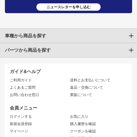
ニュースレターを申し込む
車種から商品を探す
パーツから商品を探す
トヨタ
TOYOTA86
200系ハイエース
ドリフトパーツ
JZX100 CHASER
クラウン
ガイド&ヘルプ
JZX90 CHASER
エアロシリーズ
クラウンマジェスタ
ご利用ガイド
送料とお支払いについて
JZX110 MARK II
ドリフトライン
アリスト
レーシングライン
よくあるご質問
返品・交換について
JZX100 MARK II
風神
ソアラ
アタックライン
お問い合わせ窓口
業販について
JZX90 MARK II
雷神
アルテッツァ
ストリームライン
レビン
龍神
プロボックス
スタイリッシュライン
会員メニュー
トレノ
RAV4
フロントフェンダー
ボンネット
ログインする
お気に入り
マークX
リアフェンダー
カナード
新規会員登録
購入履歴を確認
ブラッシュフェンダー
外装・補修パーツ
ニッサン
マイページ
クーポンを確認
コンバットアイ
アーム(足回り)