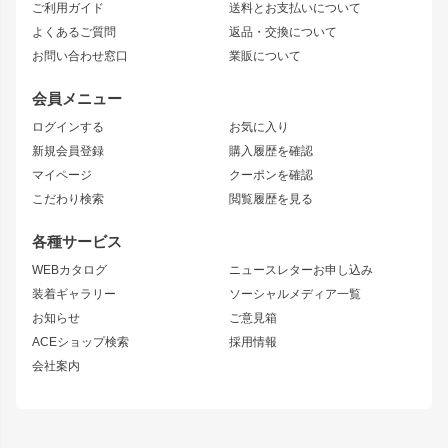
ご利用ガイド
送料とお支払いについて
JZX110 MARK II
ドリフトライン
アリスト
レーシングライン
よくあるご質問
返品・交換について
JZX100 MARK II
風神
ソアラ
アタックライン
お問い合わせ窓口
業販について
JZX90 MARK II
雷神
アルテッツァ
ストリームライン
レビン
龍神
プロボックス
スタイリッシュライン
会員メニュー
トレノ
RAV4
フロントフェンダー
ボンネット
ログインする
お気に入り
マークX
リアフェンダー
カナード
新規会員登録
購入履歴を確認
ブラッシュフェンダー
外装・補修パーツ
ニッサン
マイページ
クーポンを確認
コンバットアイ
アーム(足回り)
S15 シルビア
ワンビア
こだわり検索
閲覧履歴を見る
GTウイング
レンズ
S14 シルビア 前期
フェアレディZ
リアウイング
排気系
各種サービス
S14 シルビア 後期
スカイライン
ルーフウイング
S13 シルビア
ローレル
WEBカタログ
ニュースレターお申し込み
180SX
セフィーロ
装着ギャラリー
ソーシャルメディア一覧
ジムニーパーツ
シルエイティ
キャラバン
お知らせ
ご意見箱
ホイール
ACEショップ検索
採用情報
MUD-S7
まつど家 鉄漢
スズキ
マツダ
会社案内
MUD-SR7
まつど家 鉄心
ジムニー
RX-7
MUD-ZEUS
まつど家 鉄八
レクサス
フロントグリル
バンパー