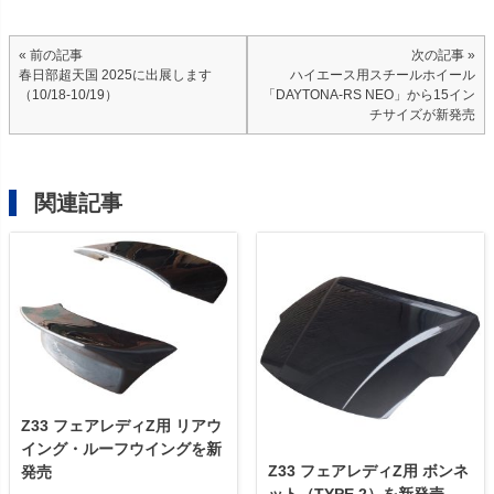
« 前の記事
次の記事 »
春日部超天国 2025に出展します
ハイエース用スチールホイール
（10/18-10/19）
「DAYTONA-RS NEO」から15イン
チサイズが新発売
関連記事
Z33 フェアレディZ用 リアウ
イング・ルーフウイングを新
Z33 フェアレディZ用 ボンネ
発売
ット（TYPE.2）を新発売