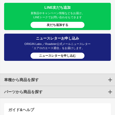
LINE友だち追加
新製品やキャンペーン情報などをお届け。
LINEトークでお問い合わせもできます
友だち追加する
ニュースレターお申し込み
ORIGIN Labo.／Roadster公式メールニュースレター
「エアロのエース通信」をお届けします。
ニュースレターを申し込む
車種から商品を探す
パーツから商品を探す
トヨタ
TOYOTA86
200系ハイエース
ドリフトパーツ
JZX100 CHASER
クラウン
ガイド&ヘルプ
JZX90 CHASER
エアロシリーズ
クラウンマジェスタ