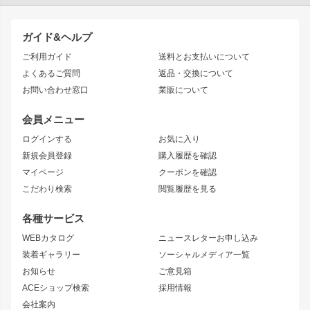
TOYOTA86
200系ハイエース
ドリフトパーツ
JZX100 CHASER
クラウン
ガイド&ヘルプ
JZX90 CHASER
エアロシリーズ
クラウンマジェスタ
ご利用ガイド
送料とお支払いについて
JZX110 MARK II
ドリフトライン
アリスト
レーシングライン
よくあるご質問
返品・交換について
JZX100 MARK II
風神
ソアラ
アタックライン
お問い合わせ窓口
業販について
JZX90 MARK II
雷神
アルテッツァ
ストリームライン
レビン
龍神
プロボックス
スタイリッシュライン
会員メニュー
トレノ
RAV4
フロントフェンダー
ボンネット
ログインする
お気に入り
マークX
リアフェンダー
カナード
新規会員登録
購入履歴を確認
ブラッシュフェンダー
外装・補修パーツ
ニッサン
マイページ
クーポンを確認
コンバットアイ
アーム(足回り)
S15 シルビア
ワンビア
こだわり検索
閲覧履歴を見る
GTウイング
レンズ
S14 シルビア 前期
フェアレディZ
リアウイング
排気系
各種サービス
S14 シルビア 後期
スカイライン
ルーフウイング
S13 シルビア
ローレル
WEBカタログ
ニュースレターお申し込み
180SX
セフィーロ
装着ギャラリー
ソーシャルメディア一覧
ジムニーパーツ
シルエイティ
キャラバン
お知らせ
ご意見箱
ホイール
ACEショップ検索
採用情報
MUD-S7
まつど家 鉄漢
スズキ
マツダ
会社案内
MUD-SR7
まつど家 鉄心