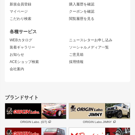
リアフェンダー
カナード
新規会員登録
購入履歴を確認
ブラッシュフェンダー
外装・補修パーツ
ニッサン
マイページ
クーポンを確認
コンバットアイ
アーム(足回り)
S15 シルビア
ワンビア
こだわり検索
閲覧履歴を見る
GTウイング
レンズ
S14 シルビア 前期
フェアレディZ
リアウイング
排気系
各種サービス
S14 シルビア 後期
スカイライン
ルーフウイング
S13 シルビア
ローレル
WEBカタログ
ニュースレターお申し込み
180SX
セフィーロ
装着ギャラリー
ソーシャルメディア一覧
ジムニーパーツ
シルエイティ
キャラバン
お知らせ
ご意見箱
ホイール
ACEショップ検索
採用情報
MUD-S7
まつど家 鉄漢
スズキ
マツダ
会社案内
MUD-SR7
まつど家 鉄心
ジムニー
RX-7
MUD-ZEUS
まつど家 鉄八
レクサス
フロントグリル
バンパー
GS350
ボンネット
IS250・IS350
リアウイング
ブランドサイト
SC
フェンダー
リアゲート
サイドパーツ
メンテナンスパーツ
スバル
三菱
BRZ
デリカ D:5
ORIGIN Labo. (GT)
ORIGIN Labo.JIMNY
ハイエースパーツ
ホイール
軽自動車
汎用