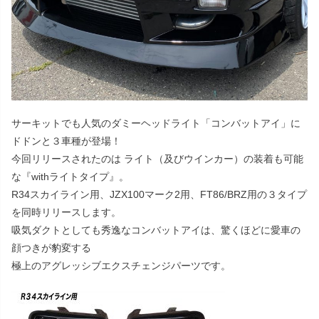
サーキットでも人気のダミーヘッドライト「コンバットアイ」に
ドドンと３車種が登場！
今回リリースされたのは ライト（及びウインカー）の装着も可能
な『withライトタイプ』。
R34スカイライン用、JZX100マーク2用、FT86/BRZ用の３タイプ
を同時リリースします。
吸気ダクトとしても秀逸なコンバットアイは、驚くほどに愛車の
顔つきが豹変する
極上のアグレッシブエクスチェンジパーツです。