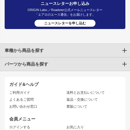
ニュースレターお申し込み
ORIGIN Labo.／Roadster公式メールニュースレター
「エアロのエース通信」をお届けします。
ニュースレターを申し込む
車種から商品を探す
パーツから商品を探す
トヨタ
TOYOTA86
200系ハイエース
ドリフトパーツ
JZX100 CHASER
クラウン
ガイド&ヘルプ
JZX90 CHASER
エアロシリーズ
クラウンマジェスタ
ご利用ガイド
送料とお支払いについて
JZX110 MARK II
ドリフトライン
アリスト
レーシングライン
よくあるご質問
返品・交換について
JZX100 MARK II
風神
ソアラ
アタックライン
お問い合わせ窓口
業販について
JZX90 MARK II
雷神
アルテッツァ
ストリームライン
レビン
龍神
プロボックス
スタイリッシュライン
会員メニュー
トレノ
RAV4
フロントフェンダー
ボンネット
ログインする
お気に入り
マークX