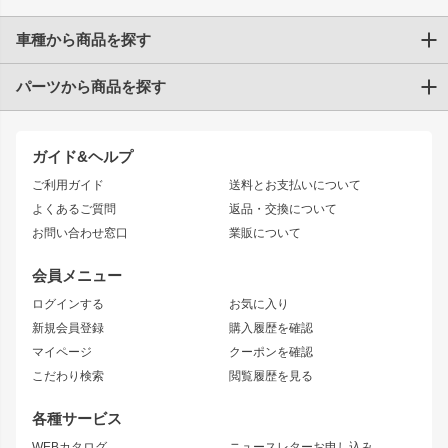
車種から商品を探す
パーツから商品を探す
トヨタ
TOYOTA86
200系ハイエース
ドリフトパーツ
JZX100 CHASER
クラウン
ガイド&ヘルプ
JZX90 CHASER
エアロシリーズ
クラウンマジェスタ
ご利用ガイド
送料とお支払いについて
JZX110 MARK II
ドリフトライン
アリスト
レーシングライン
よくあるご質問
返品・交換について
JZX100 MARK II
風神
ソアラ
アタックライン
お問い合わせ窓口
業販について
JZX90 MARK II
雷神
アルテッツァ
ストリームライン
レビン
龍神
プロボックス
スタイリッシュライン
会員メニュー
トレノ
RAV4
フロントフェンダー
ボンネット
ログインする
お気に入り
マークX
リアフェンダー
カナード
新規会員登録
購入履歴を確認
ブラッシュフェンダー
外装・補修パーツ
ニッサン
マイページ
クーポンを確認
コンバットアイ
アーム(足回り)
S15 シルビア
ワンビア
こだわり検索
閲覧履歴を見る
GTウイング
レンズ
S14 シルビア 前期
フェアレディZ
リアウイング
排気系
各種サービス
S14 シルビア 後期
スカイライン
ルーフウイング
S13 シルビア
ローレル
WEBカタログ
ニュースレターお申し込み