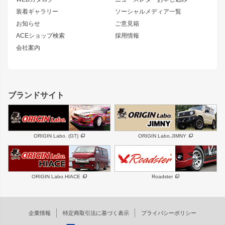
180SX
セフィーロ
装着ギャラリー
ソーシャルメディア一覧
ジムニーパーツ
シルエイティ
キャラバン
お知らせ
ご意見箱
ホイール
ACEショップ検索
採用情報
MUD-S7
まつど家 鉄漢
スズキ
マツダ
会社案内
MUD-SR7
まつど家 鉄心
ジムニー
RX-7
MUD-ZEUS
まつど家 鉄八
レクサス
フロントグリル
バンパー
GS350
ボンネット
IS250・IS350
リアウイング
ブランドサイト
SC
フェンダー
リアゲート
サイドパーツ
メンテナンスパーツ
スバル
三菱
BRZ
デリカ D:5
ORIGIN Labo. (GT)
ORIGIN Labo.JIMNY
ハイエースパーツ
ホイール
軽自動車
汎用
DAYTONA-RS
DAYTONA-RS NEO
ORIGIN Labo.HIACE
Roadster
エアロシリーズ
LUX MODEL SP
GROUND MODEL
LUX MODEL
PHANTOM LIP
企業情報
特定商取引法に基づく表示
プライバシーポリシー
RUGGER MODEL
DTM:exclusive