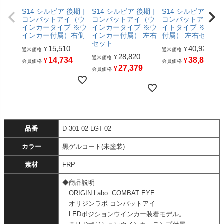
S14 シルビア 後期 |
S14 シルビア 後期 |
S14 シルビア 後期 
コンバットアイ（ウ
コンバットアイ（ウ
コンバットアイ（
インカータイプ ※ウ
インカータイプ ※ウ
イトタイプ ※ライ
インカー付属）右側
インカー付属） 左右
付属） 左右セット
セット
15,510
40,920
¥
¥
通常価格
通常価格
28,820
¥
通常価格
14,734
38,874
¥
¥
会員価格
会員価格
27,379
¥
会員価格
品番
D-301-02-LGT-02
カラー
黒ゲルコート(未塗装)
素材
FRP
◆商品説明
ORIGIN Labo. COMBAT EYE
オリジンラボ コンバットアイ
LEDポジションウインカー装着モデル。