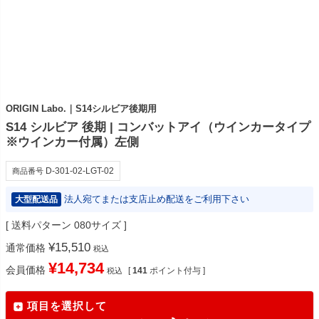
ORIGIN Labo.｜S14シルビア後期用
S14 シルビア 後期 | コンバットアイ（ウインカータイプ
※ウインカー付属）左側
D-301-02-LGT-02
商品番号
法人宛てまたは支店止め配送をご利用下さい
大型配送品
送料パターン
080サイズ
¥
15,510
通常価格
税込
¥
14,734
会員価格
[
141
ポイント付与 ]
税込
項目を選択して