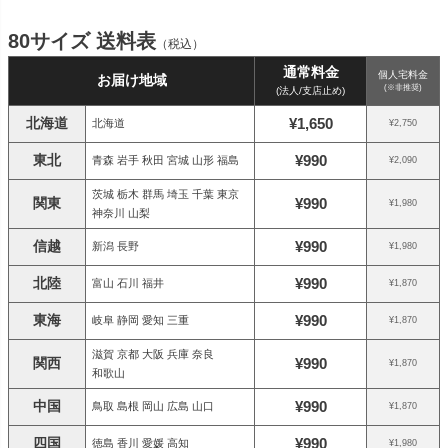
80サイズ 送料表
（税込）
通常料金
個人宅料金
お届け地域
(※非推奨)
(法人/支店止め)
北海道
¥1,650
北海道
¥2,750
東北
¥990
青森 岩手 秋田 宮城 山形 福島
¥2,090
茨城 栃木 群馬 埼玉 千葉 東京
関東
¥990
¥1,980
神奈川 山梨
信越
¥990
新潟 長野
¥1,980
北陸
¥990
富山 石川 福井
¥1,870
東海
¥990
岐阜 静岡 愛知 三重
¥1,870
滋賀 京都 大阪 兵庫 奈良
関西
¥990
¥1,870
和歌山
中国
¥990
鳥取 島根 岡山 広島 山口
¥1,870
四国
¥990
徳島 香川 愛媛 高知
¥1,980