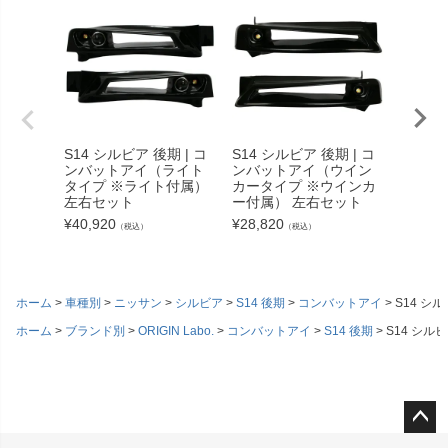
S14 シルビア 後期 | コ
S14 シルビア 後期 | コ
RPS13
ンバットアイ（ライト
ンバットアイ（ウイン
ットア
タイプ ※ライト付属）
カータイプ ※ウインカ
プ）左
左右セット
ー付属） 左右セット
¥
15,51
¥
40,920
¥
28,820
（税込）
（税込）
ホーム
車種別
ニッサン
シルビア
S14 後期
コンバットアイ
S14 シ
ホーム
ブランド別
ORIGIN Labo.
コンバットアイ
S14 後期
S14 シ
ペー