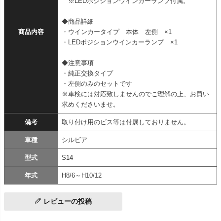
※LEDポジションウインカーランプ付属。
◆商品詳細
商品内容
・ウインカータイプ 本体 左側 ×1
・LEDポジションウインカーランプ ×1
◆注意事項
・純正交換タイプ
・左側のみのセットです
※車検には対応致しませんのでご理解の上、お買い
求めくださいませ。
備考
取り付け用のビス等は付属しておりません。
車種
シルビア
型式
S14
年式
H8/6～H10/12
レビューの投稿