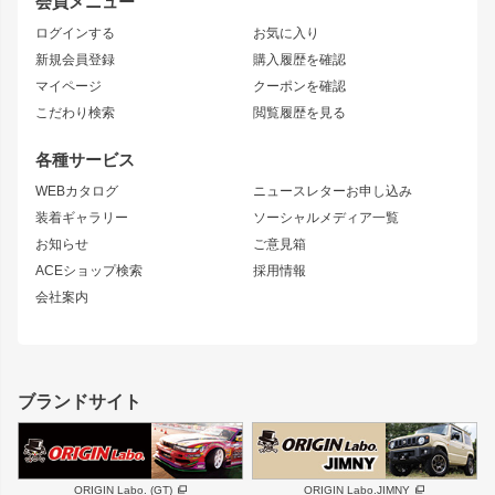
会員メニュー
トレノ
RAV4
フロントフェンダー
ボンネット
ログインする
お気に入り
マークX
リアフェンダー
カナード
新規会員登録
購入履歴を確認
ブラッシュフェンダー
外装・補修パーツ
ニッサン
マイページ
クーポンを確認
コンバットアイ
アーム(足回り)
S15 シルビア
ワンビア
こだわり検索
閲覧履歴を見る
GTウイング
レンズ
S14 シルビア 前期
フェアレディZ
リアウイング
排気系
各種サービス
S14 シルビア 後期
スカイライン
ルーフウイング
S13 シルビア
ローレル
WEBカタログ
ニュースレターお申し込み
180SX
セフィーロ
装着ギャラリー
ソーシャルメディア一覧
ジムニーパーツ
シルエイティ
キャラバン
お知らせ
ご意見箱
ホイール
ACEショップ検索
採用情報
MUD-S7
まつど家 鉄漢
スズキ
マツダ
会社案内
MUD-SR7
まつど家 鉄心
ジムニー
RX-7
MUD-ZEUS
まつど家 鉄八
レクサス
フロントグリル
バンパー
GS350
ボンネット
IS250・IS350
リアウイング
ブランドサイト
SC
フェンダー
リアゲート
サイドパーツ
メンテナンスパーツ
スバル
三菱
BRZ
デリカ D:5
ORIGIN Labo. (GT)
ORIGIN Labo.JIMNY
ハイエースパーツ