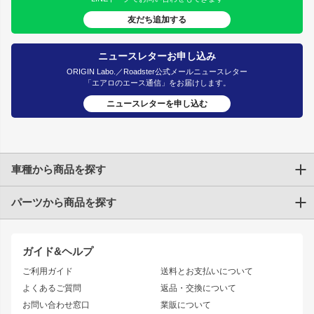
友だち追加する
ニュースレターお申し込み
ORIGIN Labo.／Roadster公式メールニュースレター
「エアロのエース通信」をお届けします。
ニュースレターを申し込む
車種から商品を探す
パーツから商品を探す
トヨタ
TOYOTA86
200系ハイエース
ドリフトパーツ
JZX100 CHASER
クラウン
ガイド&ヘルプ
JZX90 CHASER
エアロシリーズ
クラウンマジェスタ
ご利用ガイド
送料とお支払いについて
JZX110 MARK II
ドリフトライン
アリスト
レーシングライン
よくあるご質問
返品・交換について
JZX100 MARK II
風神
ソアラ
アタックライン
お問い合わせ窓口
業販について
JZX90 MARK II
雷神
アルテッツァ
ストリームライン