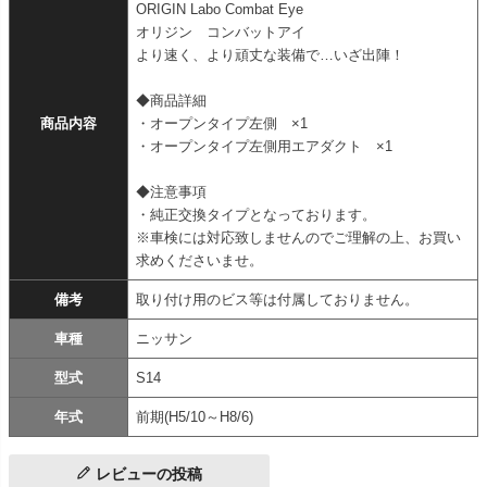
ORIGIN Labo Combat Eye
オリジン コンバットアイ
より速く、より頑丈な装備で…いざ出陣！
◆商品詳細
商品内容
・オープンタイプ左側 ×1
・オープンタイプ左側用エアダクト ×1
◆注意事項
・純正交換タイプとなっております。
※車検には対応致しませんのでご理解の上、お買い
求めくださいませ。
備考
取り付け用のビス等は付属しておりません。
車種
ニッサン
型式
S14
年式
前期(H5/10～H8/6)
レビューの投稿