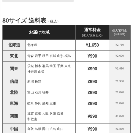
80サイズ 送料表
（税込）
通常料金
個人宅料金
お届け地域
(※非推奨)
(法人/支店止め)
北海道
¥1,650
北海道
¥2,750
東北
¥990
青森 岩手 秋田 宮城 山形 福島
¥2,090
茨城 栃木 群馬 埼玉 千葉 東京
関東
¥990
¥1,980
神奈川 山梨
信越
¥990
新潟 長野
¥1,980
北陸
¥990
富山 石川 福井
¥1,870
東海
¥990
岐阜 静岡 愛知 三重
¥1,870
滋賀 京都 大阪 兵庫 奈良
関西
¥990
¥1,870
和歌山
中国
¥990
鳥取 島根 岡山 広島 山口
¥1,870