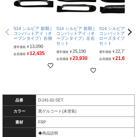
S14 シルビア 前期 |
S14 シルビア 前期 |
S14 シルビア 前期 
コンバットアイ（オ
コンバットアイ（オ
コンバットアイ（
ープンタイプ）右側
ープンタイプ）左右
ローズタイプ）左
セット
セット
13,090
¥
通常価格
25,190
22,770
¥
¥
通常価格
通常価格
12,435
¥
会員価格
23,930
21,631
¥
¥
会員価格
会員価格
品番
D-241-02-SET
カラー
黒ゲルコート(未塗装)
素材
FRP
◆商品説明