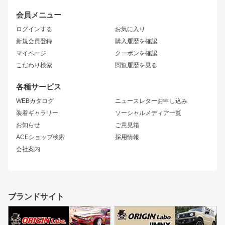
レビン
龍神
プロボックス
スタイリッシュライン
会員メニュー
トレノ
RAV4
フロントフェンダー
ボンネット
ログインする
お気に入り
マークX
リアフェンダー
カナード
新規会員登録
購入履歴を確認
ブラッシュフェンダー
外装・補修パーツ
ニッサン
マイページ
クーポンを確認
コンバットアイ
アーム(足回り)
S15 シルビア
ワンビア
こだわり検索
閲覧履歴を見る
GTウイング
レンズ
S14 シルビア 前期
フェアレディZ
リアウイング
排気系
各種サービス
S14 シルビア 後期
スカイライン
ルーフウイング
S13 シルビア
ローレル
WEBカタログ
ニュースレターお申し込み
180SX
セフィーロ
装着ギャラリー
ソーシャルメディア一覧
ジムニーパーツ
シルエイティ
キャラバン
お知らせ
ご意見箱
ホイール
ACEショップ検索
採用情報
MUD-S7
まつど家 鉄漢
スズキ
マツダ
会社案内
MUD-SR7
まつど家 鉄心
ジムニー
RX-7
MUD-ZEUS
まつど家 鉄八
レクサス
フロントグリル
バンパー
GS350
ボンネット
IS250・IS350
リアウイング
ブランドサイト
SC
フェンダー
リアゲート
サイドパーツ
メンテナンスパーツ
スバル
三菱