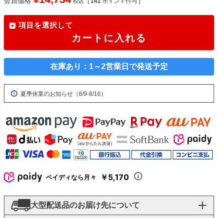
会員価格
[
141
ポイント付与 ]
税込
項目を選択して
カートに入れる
在庫あり：1～2営業日で発送予定
夏季休業のお知らせ（8/9-8/16）
￥5,170
ペイディなら月々
大型配送品のお届け先について