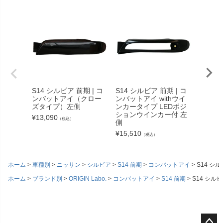
S14 シルビア 前期 | コ
S14 シルビア 前期 | コ
S14 シ
ンバットアイ（クロー
ンバットアイ withウイ
ンバッ
ズタイプ）左側
ンカータイプ LEDポジ
タイプ
ションウインカー付 左
左側
¥
13,090
（税込）
側
¥
22,77
¥
15,510
（税込）
ホーム
車種別
ニッサン
シルビア
S14 前期
コンバットアイ
S14 シ
ホーム
ブランド別
ORIGIN Labo.
コンバットアイ
S14 前期
S14 シル