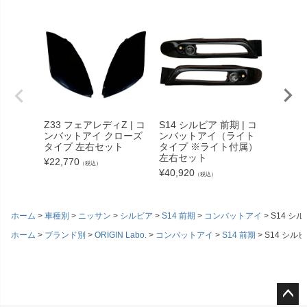
JZX10
ウイング
ボン
Z33 フェアレディZ | コ
S14 シルビア 前期 | コ
ンバットアイ クローズ
ンバットアイ（ライト
¥
28,82
タイプ 左右セット
タイプ ※ライト付属）
左右セット
¥
22,770
（税込）
¥
40,920
（税込）
ホーム
車種別
ニッサン
シルビア
S14 前期
コンバットアイ
S14 シ
ホーム
ブランド別
ORIGIN Labo.
コンバットアイ
S14 前期
S14 シル