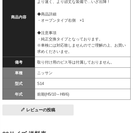
より速く、より頑丈な装備で…いざ出陣！
◆商品詳細
商品内容
・オープンタイプ右側 ×1
◆注意事項
・純正交換タイプとなっております。
※車検には対応致しませんのでご理解の上、お買い
求めくださいませ。
備考
取り付け用のビス等は付属しておりません。
車種
ニッサン
型式
S14
年式
前期(H5/10～H8/6)
レビューの投稿