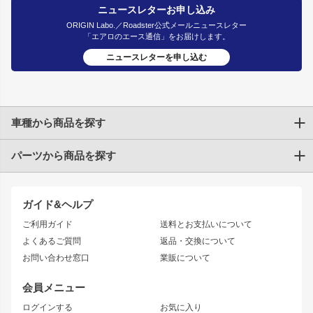
ニュースレターお申し込み
ORIGIN Labo.／Roadster公式メールニュースレター
「エアロのエース通信」をお届けします。
ニュースレターを申し込む
車種から商品を探す
パーツから商品を探す
トヨタ
TOYOTA86
200系ハイエース
ドリフトパーツ
JZX100 CHASER
クラウン
ガイド&ヘルプ
JZX90 CHASER
エアロシリーズ
クラウンマジェスタ
ご利用ガイド
送料とお支払いについて
JZX110 MARK II
ドリフトライン
アリスト
レーシングライン
よくあるご質問
返品・交換について
JZX100 MARK II
風神
ソアラ
アタックライン
お問い合わせ窓口
業販について
JZX90 MARK II
雷神
アルテッツァ
ストリームライン
レビン
龍神
プロボックス
スタイリッシュライン
会員メニュー
トレノ
RAV4
フロントフェンダー
ボンネット
ログインする
お気に入り
マークX