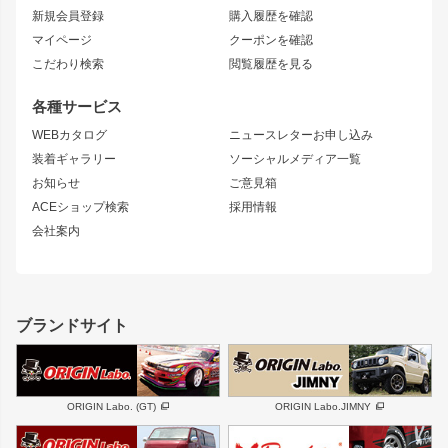
リアフェンダー
カナード
新規会員登録
購入履歴を確認
ブラッシュフェンダー
外装・補修パーツ
ニッサン
マイページ
クーポンを確認
コンバットアイ
アーム(足回り)
S15 シルビア
ワンビア
こだわり検索
閲覧履歴を見る
GTウイング
レンズ
S14 シルビア 前期
フェアレディZ
リアウイング
排気系
各種サービス
S14 シルビア 後期
スカイライン
ルーフウイング
S13 シルビア
ローレル
WEBカタログ
ニュースレターお申し込み
180SX
セフィーロ
装着ギャラリー
ソーシャルメディア一覧
ジムニーパーツ
シルエイティ
キャラバン
お知らせ
ご意見箱
ホイール
ACEショップ検索
採用情報
MUD-S7
まつど家 鉄漢
スズキ
マツダ
会社案内
MUD-SR7
まつど家 鉄心
ジムニー
RX-7
MUD-ZEUS
まつど家 鉄八
レクサス
フロントグリル
バンパー
GS350
ボンネット
IS250・IS350
リアウイング
ブランドサイト
SC
フェンダー
リアゲート
サイドパーツ
メンテナンスパーツ
スバル
三菱
BRZ
デリカ D:5
ORIGIN Labo. (GT)
ORIGIN Labo.JIMNY
ハイエースパーツ
ホイール
軽自動車
汎用