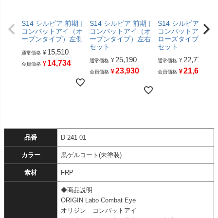
S14 シルビア 前期 |
S14 シルビア 前期 |
S14 シルビア 前期 
コンバットアイ（オ
コンバットアイ（オ
コンバットアイ（
ープンタイプ）左側
ープンタイプ）左右
ローズタイプ）左
セット
セット
15,510
¥
通常価格
25,190
22,770
¥
¥
通常価格
通常価格
14,734
¥
会員価格
23,930
21,631
¥
¥
会員価格
会員価格
品番
D-241-01
カラー
黒ゲルコート(未塗装)
素材
FRP
◆商品説明
ORIGIN Labo Combat Eye
オリジン コンバットアイ