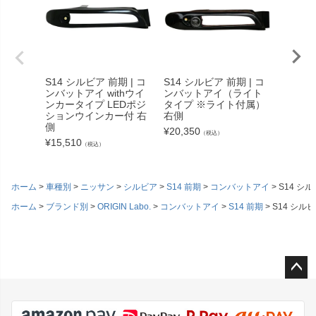
S14 シルビア 前期 | コ
S14 シルビア 前期 | コ
S14 シ
ンバットアイ withウイ
ンバットアイ（ライト
ンバッ
ンカータイプ LEDポジ
タイプ ※ライト付属）
ンタイ
ションウインカー付 右
右側
¥
13,09
側
¥
20,350
（税込）
¥
15,510
（税込）
ホーム
車種別
ニッサン
シルビア
S14 前期
コンバットアイ
S14 シ
ホーム
ブランド別
ORIGIN Labo.
コンバットアイ
S14 前期
S14 シル
ペー
ジト
ップ