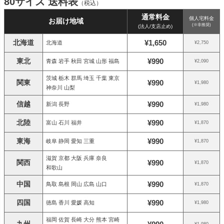
80サイズ 送料表
（税込）
通常料金
個人宅料金
お届け地域
(※非推奨)
(法人/支店止め)
北海道
¥1,650
北海道
¥2,750
東北
¥990
青森 岩手 秋田 宮城 山形 福島
¥2,090
茨城 栃木 群馬 埼玉 千葉 東京
関東
¥990
¥1,980
神奈川 山梨
信越
¥990
新潟 長野
¥1,980
北陸
¥990
富山 石川 福井
¥1,870
東海
¥990
岐阜 静岡 愛知 三重
¥1,870
滋賀 京都 大阪 兵庫 奈良
関西
¥990
¥1,870
和歌山
中国
¥990
鳥取 島根 岡山 広島 山口
¥1,870
四国
¥990
徳島 香川 愛媛 高知
¥1,980
福岡 佐賀 長崎 大分 熊本 宮崎
九州
¥1,980