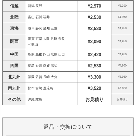
信越
¥2,970
新潟 長野
¥5,390
北陸
¥2,530
富山 石川 福井
¥4,950
東海
¥2,530
岐阜 静岡 愛知 三重
¥4,950
滋賀 京都 大阪 兵庫 奈良
関西
¥2,090
¥4,950
和歌山
中国
¥2,420
鳥取 島根 岡山 広島 山口
¥4,950
四国
¥2,530
徳島 香川 愛媛 高知
¥4,950
北九州
¥3,300
福岡 佐賀 長崎 大分
¥5,940
南九州
¥3,520
熊本 宮崎 鹿児島
¥6,820
その他
お見積り
沖縄 離島
お見積り
返品・交換について