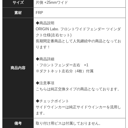
サイズ
片側 +25mmワイド
素材
FRP
◆商品説明
ORIGIN Labo. フロントワイドフェンダー ツインダ
クト仕様(左右セット)
長期間定番商品として人気継続中の商品となってお
ります！
◆商品詳細
・フロントフェンダー左右 ×1
商品内容
※ダクトネット左右分（4枚）付属
◆注意事項
こちらは純正交換タイプの商品となっております。
◆チェックポイント
サイドウインカーは純正サイドウインカーを流用し
ます。
備考
取り付け用ビスは付属しておりません。