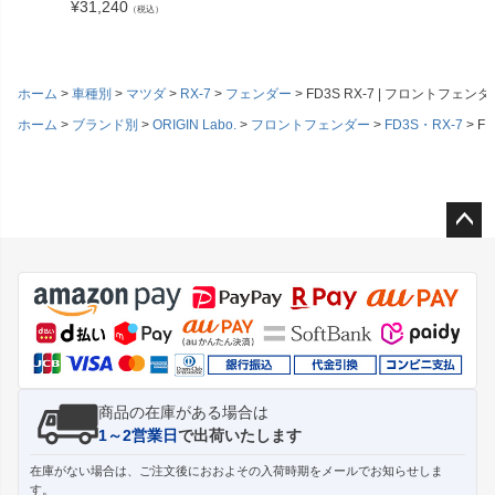
¥
31,240
（税込）
ホーム
車種別
マツダ
RX-7
フェンダー
FD3S RX-7 | フロントフェ
ホーム
ブランド別
ORIGIN Labo.
フロントフェンダー
FD3S・RX-7
F
ペー
ジト
ップ
へ
商品の在庫がある場合は
1～2営業日
で出荷いたします
在庫がない場合は、ご注文後におおよその入荷時期をメールでお知らせしま
す。