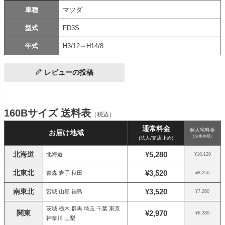
車種
マツダ
型式
FD3S
年式
H3/12～H14/8
レビューの投稿
160Bサイズ 送料表
（税込）
通常料金
個人宅料金
お届け地域
(※非推奨)
(法人/支店止め)
北海道
¥5,280
北海道
¥10,120
北東北
¥3,520
青森 岩手 秋田
¥8,250
南東北
¥3,520
宮城 山形 福島
¥7,260
茨城 栃木 群馬 埼玉 千葉 東京
関東
¥2,970
¥6,380
神奈川 山梨