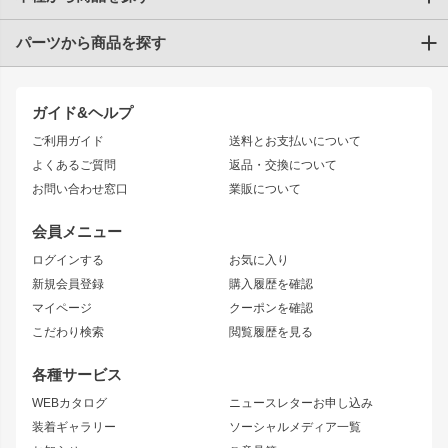
パーツから商品を探す
トヨタ
TOYOTA86
200系ハイエース
ドリフトパーツ
JZX100 CHASER
クラウン
ガイド&ヘルプ
JZX90 CHASER
エアロシリーズ
クラウンマジェスタ
ご利用ガイド
送料とお支払いについて
JZX110 MARK II
ドリフトライン
アリスト
レーシングライン
よくあるご質問
返品・交換について
JZX100 MARK II
風神
ソアラ
アタックライン
お問い合わせ窓口
業販について
JZX90 MARK II
雷神
アルテッツァ
ストリームライン
レビン
龍神
プロボックス
スタイリッシュライン
会員メニュー
トレノ
RAV4
フロントフェンダー
ボンネット
ログインする
お気に入り
マークX
リアフェンダー
カナード
新規会員登録
購入履歴を確認
ブラッシュフェンダー
外装・補修パーツ
ニッサン
マイページ
クーポンを確認
コンバットアイ
アーム(足回り)
S15 シルビア
ワンビア
こだわり検索
閲覧履歴を見る
GTウイング
レンズ
S14 シルビア 前期
フェアレディZ
リアウイング
排気系
各種サービス
S14 シルビア 後期
スカイライン
ルーフウイング
S13 シルビア
ローレル
WEBカタログ
ニュースレターお申し込み
180SX
セフィーロ
装着ギャラリー
ソーシャルメディア一覧
ジムニーパーツ