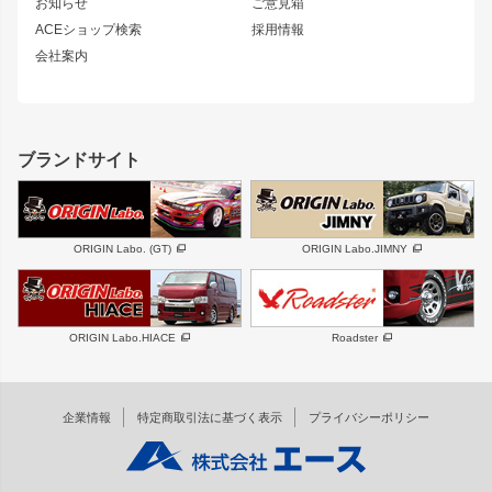
シルエイティ
キャラバン
お知らせ
ご意見箱
ホイール
ACEショップ検索
採用情報
MUD-S7
まつど家 鉄漢
スズキ
マツダ
会社案内
MUD-SR7
まつど家 鉄心
ジムニー
RX-7
MUD-ZEUS
まつど家 鉄八
レクサス
フロントグリル
バンパー
GS350
ボンネット
IS250・IS350
リアウイング
ブランドサイト
SC
フェンダー
リアゲート
サイドパーツ
メンテナンスパーツ
スバル
三菱
BRZ
デリカ D:5
ORIGIN Labo. (GT)
ORIGIN Labo.JIMNY
ハイエースパーツ
ホイール
軽自動車
汎用
DAYTONA-RS
DAYTONA-RS NEO
ORIGIN Labo.HIACE
Roadster
エアロシリーズ
LUX MODEL SP
GROUND MODEL
LUX MODEL
PHANTOM LIP
企業情報
特定商取引法に基づく表示
プライバシーポリシー
RUGGER MODEL
DTM:exclusive
オーバーフェンダー
ワイパーガード
リアウイング
内装パーツ