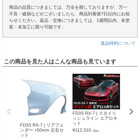
商品の品質につきましては、万全を期しておりますが、万一
不良・破損などがございましたら、商品到着後7日以内にお知
らせください。返品・交換につきましては、1週間以内、未塗
装・未加工に限り可能です。
返品特約について
この商品を見た人はこんな商品も見ています
FD3S RX-7 | スタイリ
FD3S 
ッシュライン エアロキ
ング 
ット
FD3S RX-7 | リアフェ
¥
34,65
ンダー +50mm 左右セ
¥
112,310
（税込）
ット