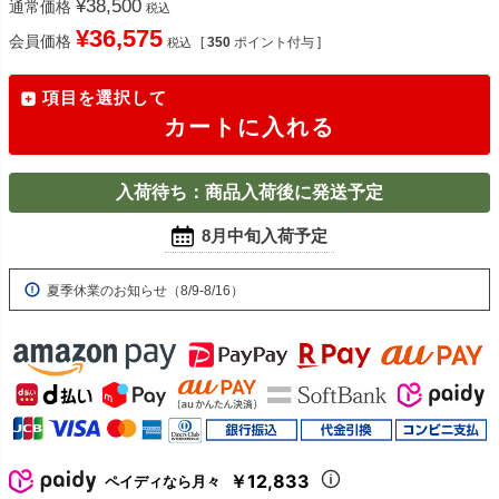
¥
38,500
通常価格
税込
¥
36,575
会員価格
[
350
ポイント付与 ]
税込
項目を選択して
カートに入れる
入荷待ち：商品入荷後に発送予定
8月中旬入荷予定
夏季休業のお知らせ（8/9-8/16）
￥12,833
ペイディなら月々