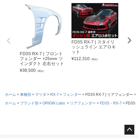
FD3S RX-7 | スタイリ
ッシュライン エアロキ
ット
FD3S RX-7 | フロント
ワンビア
フェンダー +25mm ツ
¥
112,310
シングラ
（税込）
インダクト 左右セット
イドス
ット
¥
38,500
（税込）
¥
112,3
ホーム
車種別
マツダ
RX-7
フェンダー
FD3S RX-7 | リアフェンダー 
ホーム
ブランド別
ORIGIN Labo.
リアフェンダー
FD3S・RX-7
FD3S
ペー