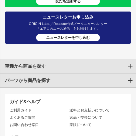
友だち追加する
ニュースレターお申し込み
ORIGIN Labo.／Roadster公式メールニュースレター
「エアロのエース通信」をお届けします。
ニュースレターを申し込む
車種から商品を探す
パーツから商品を探す
トヨタ
TOYOTA86
200系ハイエース
ドリフトパーツ
JZX100 CHASER
クラウン
ガイド&ヘルプ
JZX90 CHASER
エアロシリーズ
クラウンマジェスタ
ご利用ガイド
送料とお支払いについて
JZX110 MARK II
ドリフトライン
アリスト
レーシングライン
よくあるご質問
返品・交換について
JZX100 MARK II
風神
ソアラ
アタックライン
お問い合わせ窓口
業販について
JZX90 MARK II
雷神
アルテッツァ
ストリームライン
レビン
龍神
プロボックス
スタイリッシュライン