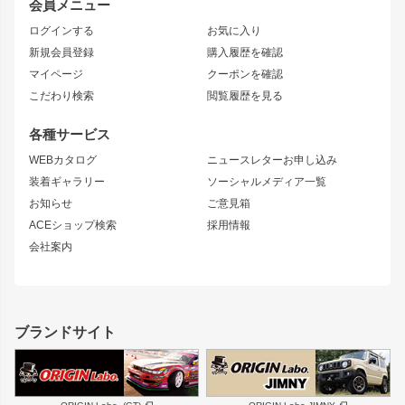
会員メニュー
トレノ
RAV4
フロントフェンダー
ボンネット
ログインする
お気に入り
マークX
リアフェンダー
カナード
新規会員登録
購入履歴を確認
ブラッシュフェンダー
外装・補修パーツ
ニッサン
マイページ
クーポンを確認
コンバットアイ
アーム(足回り)
S15 シルビア
ワンビア
こだわり検索
閲覧履歴を見る
GTウイング
レンズ
S14 シルビア 前期
フェアレディZ
リアウイング
排気系
各種サービス
S14 シルビア 後期
スカイライン
ルーフウイング
S13 シルビア
ローレル
WEBカタログ
ニュースレターお申し込み
180SX
セフィーロ
装着ギャラリー
ソーシャルメディア一覧
ジムニーパーツ
シルエイティ
キャラバン
お知らせ
ご意見箱
ホイール
ACEショップ検索
採用情報
MUD-S7
まつど家 鉄漢
スズキ
マツダ
会社案内
MUD-SR7
まつど家 鉄心
ジムニー
RX-7
MUD-ZEUS
まつど家 鉄八
レクサス
フロントグリル
バンパー
GS350
ボンネット
IS250・IS350
リアウイング
ブランドサイト
SC
フェンダー
リアゲート
サイドパーツ
メンテナンスパーツ
スバル
三菱