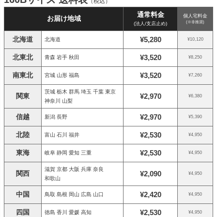
（税込）
通常料金
個人宅料金
お届け地域
(※非推奨)
(法人/支店止め)
北海道
¥5,280
北海道
¥10,120
北東北
¥3,520
青森 岩手 秋田
¥8,250
南東北
¥3,520
宮城 山形 福島
¥7,260
茨城 栃木 群馬 埼玉 千葉 東京
関東
¥2,970
¥6,380
神奈川 山梨
信越
¥2,970
新潟 長野
¥5,390
北陸
¥2,530
富山 石川 福井
¥4,950
東海
¥2,530
岐阜 静岡 愛知 三重
¥4,950
滋賀 京都 大阪 兵庫 奈良
関西
¥2,090
¥4,950
和歌山
中国
¥2,420
鳥取 島根 岡山 広島 山口
¥4,950
四国
¥2,530
徳島 香川 愛媛 高知
¥4,950