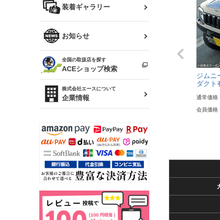
バッグ
装着ギャラリー
Z32 フェアレディZ
アリスト
R34 スカイライン
ソアラ
ファッション小物
お知らせ
アルテッツァ
スカイライン
全国の取扱店を探す
（ER34/R33/ECR33/R32）
雑貨・ステーショナリー
プロボックス
ACEショップ検索
ジムニー
ダクト
RAV4
キャラバン
株式会社エースについて
ベビー用品
企業情報
通常価格
ローレル
会員価格
のぼり
セフィーロ