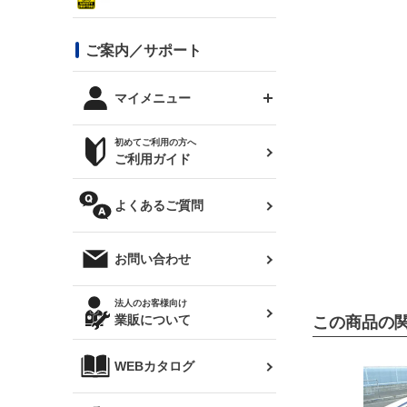
シルビア S13
スタイリッシュライン
ボンネット
JZX100 チェイサー
マツダ
ジムニー
ジムニー専用
バンパー
コンバットアイ用ライト
ステッカー
ご案内／サポート
まつど家 鉄八
DTM:exclusive
シルビア S14 前期
スバル
JZX90 チェイサー
RX-7
カナード
BRZ
レクサス
リアウイング
オプションタイヤ
トップス(半袖)
マイメニュー
JZX100 マークⅡ
シルビア S14 後期
三菱
外装・補修パーツ
ログインする
サマータイヤ
初めてご利用の方へ
リアゲート
ホイールナット
トップス(長袖)
JZX110 マークⅡ
デリカ D:5
軽自動車
ジムニー用タイヤ
ご利用ガイド
シルビア S15
新規会員登録
オリジンアーム(足回り)
JZX90 マークⅡ
汎用
サマータイヤ
メンテナンスパーツ
パーカー
よくあるご質問
お気に入りリスト
ハイエース・バン用タイ
180SX
ヤ
ハイエース
レンズ
注文履歴
オーバーオール(つなぎ)
お問い合わせ
シルエイティ
レビン
クーポンを見る
マフラー
トレノ
閲覧履歴
法人のお客様向け
タオル
業販について
この商品の
ワンビア
マークX
ニュースレターお申し込み
帽子
WEBカタログ
クラウン
Z33 フェアレディZ
クラウンマジェスタ