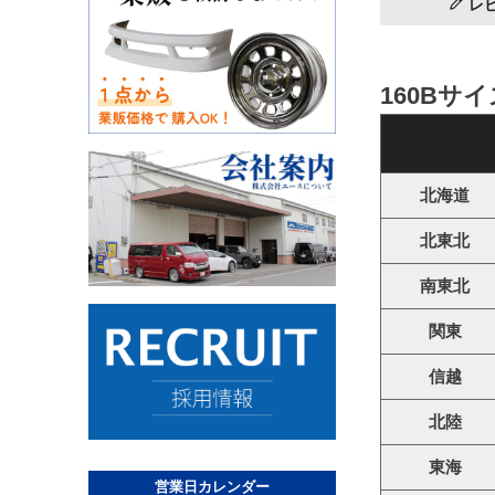
レ
160Bサ
北海道
北東北
南東北
関東
信越
北陸
東海
営業日カレンダー