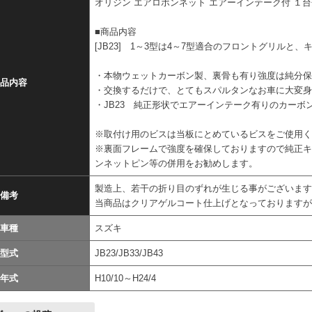
オリジン エアロボンネット エアーインテーク付 １台分
■商品内容
[JB23] 1～3型は4～7型適合のフロントグリルと
・本物ウェットカーボン製、裏骨も有り強度は純分
品内容
・交換するだけで、とてもスパルタンなお車に大変
・JB23 純正形状でエアーインテーク有りのカーボ
※取付け用のビスは当板にとめているビスをご使用
※裏面フレームで強度を確保しておりますので純正キ
ンネットピン等の併用をお勧めします。
製造上、若干の折り目のずれが生じる事がございま
備考
当商品はクリアゲルコート仕上げとなっております
車種
スズキ
型式
JB23/JB33/JB43
年式
H10/10～H24/4