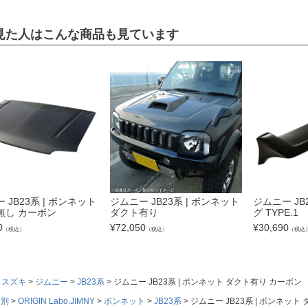
見た人はこんな商品も見ています
 JB23系 | ボンネット
ジムニー JB23系 | ボンネット
ジムニー JB
無し カーボン
ダクト有り
グ TYPE.1
0
¥
72,050
¥
30,690
（税込）
（税込）
（税込
スズキ
ジムニー
JB23系
ジムニー JB23系 | ボンネット ダクト有り カーボン
ド別
ORIGIN Labo.JIMNY
ボンネット
JB23系
ジムニー JB23系 | ボンネット