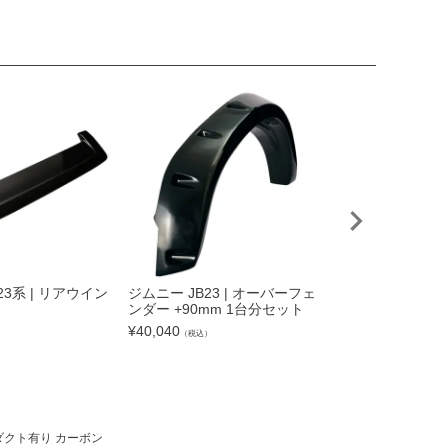
23系 | リアウイン
ジムニー JB23 | オーバーフェ
ジムニー JB23系
ンダー +90mm 1台分セット
グ TYPE.2
¥
40,040
¥
32,120
）
（税込）
（税込）
 ダクト有り カーボン