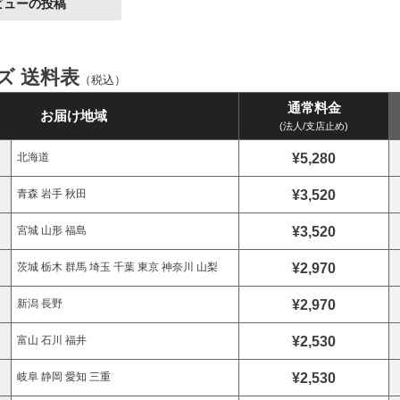
ビューの投稿
イズ 送料表
（税込）
通常料金
お届け地域
(法人/支店止め)
¥5,280
北海道
¥3,520
青森 岩手 秋田
¥3,520
宮城 山形 福島
¥2,970
茨城 栃木 群馬 埼玉 千葉 東京 神奈川 山梨
¥2,970
新潟 長野
¥2,530
富山 石川 福井
¥2,530
岐阜 静岡 愛知 三重