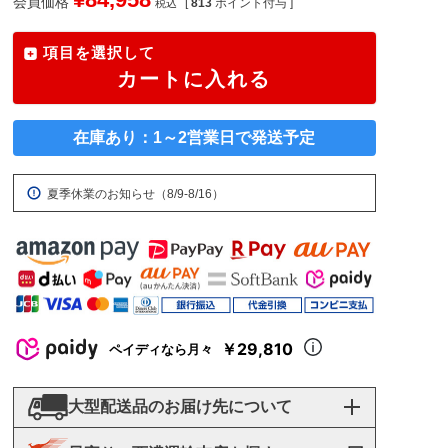
会員価格
[
813
ポイント付与 ]
税込
項目を選択して
カートに入れる
在庫あり：1～2営業日で発送予定
夏季休業のお知らせ（8/9-8/16）
￥29,810
ペイディなら月々
大型配送品のお届け先について