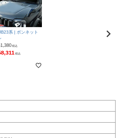
B23系 | ボンネット
し
61,380
税込
58,311
税込