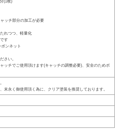
(1枚)
、キャッチ部分の加工が必要
保たれつつ、軽量化
身です
ンボンネット
ください。
ャッチでご使用頂けます(キャッチの調整必要)、安全のためボ
す。
が、末永く御使用頂く為に、クリア塗装を推奨しております。