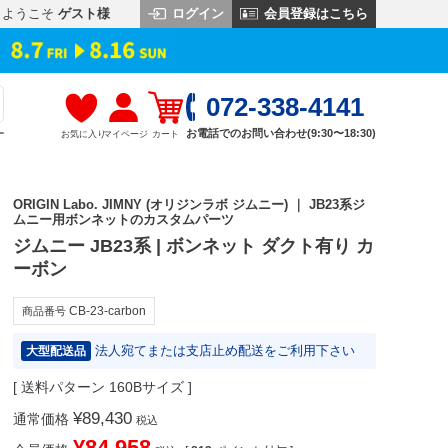
ログイン
会員登録はこちら
ようこそ
ゲスト様
072-338-4141
お電話でのお問い合わせ(9:30〜18:30)
お気に入り
マイページ
カート
す
ORIGIN Labo. JIMNY (オリジンラボ ジムニー) ｜ JB23系ジ
ムニー用ボンネットのカスタムパーツ
ジムニー JB23系 | ボンネット ダクト有り カ
ーボン
CB-23-carbon
商品番号
法人宛てまたは支店止め配送をご利用下さい
大型配送品
送料パターン
160Bサイズ
¥
89,430
通常価格
税込
¥
84,958