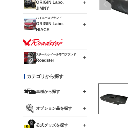
エアロシリーズ
ORIGIN Labo.
JIMNY
ドリフトライン
フロントフェンダー
ハイエースブランド
アルミホイール
ORIGIN Labo.
MUD-ZEUS
HIACE
風神(180SX)
リアフェンダー
アルミホイール
MUD-SR7
エアロシリーズ
雷神(S15)
ブラッシュフェンダー
アルミホイール
スチールホイール専門ブランド
MUD-S7
Roadster
LUX MODEL SP
オーバーフェンダー
龍神(チェイサー)
コンバットアイ
フロントグリル
DAYTONA-RS
カテゴリから探す
LUX MODEL
リアウイング
レーシングライン
GTウイング
ハイエース専用
ボンネット
車種から探す
DAYTONA-RS NEO
RUGGER MODEL
スムージングバンパー
アタックライン
リアウイング
トヨタ
ジムニー専用
フェンダー
オプション品を探す
まつど家 鉄漢
GROUND MODEL
ワイパーガード
ニッサン
ストリームライン
ルーフウイング
TOYOTA 86
ジムニー専用
サイドパーツ
GTウイング用ラダー
公式グッズを探す
スズキ
まつど家 鉄心
PHANTOM LIP
内装パーツ