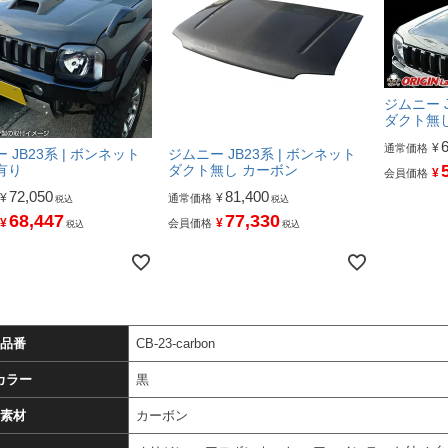
ジムニー J
ダクト無
¥
通常価格
 JB23系 | ボンネット
ジムニー JB23系 | ボンネット
有り
ダクト無し カーボン
¥
会員価格
72,050
81,400
¥
¥
通常価格
税込
税込
68,447
77,330
¥
¥
会員価格
税込
税込
品番
CB-23-carbon
カラー
黒
素材
カーボン