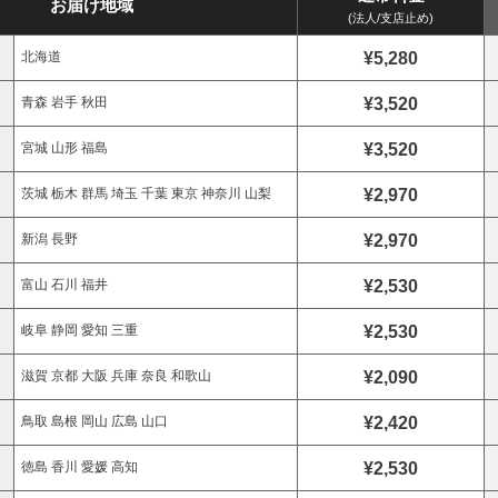
お届け地域
(法人/支店止め)
¥5,280
北海道
¥3,520
青森 岩手 秋田
¥3,520
宮城 山形 福島
¥2,970
茨城 栃木 群馬 埼玉 千葉 東京 神奈川 山梨
¥2,970
新潟 長野
¥2,530
富山 石川 福井
¥2,530
岐阜 静岡 愛知 三重
¥2,090
滋賀 京都 大阪 兵庫 奈良 和歌山
¥2,420
鳥取 島根 岡山 広島 山口
¥2,530
徳島 香川 愛媛 高知