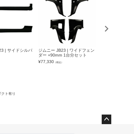
23 | サイドシルパ
ジムニー JB23 | ワイドフェン
ジムニー JB23系
ダー +90mm 1台分セット
グ TYPE.1
¥
77,330
¥
30,690
）
（税込）
（税込）
 ダクト有り
ペー
ジト