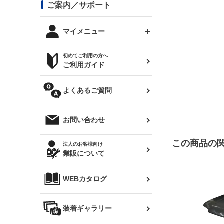
コンバットアイ用ライト
ステッカー
ご案内／サポート
まつど家 鉄八
DTM:exclusive
シルビア S14 前期
スバル
JZX90 チェイサー
RX-7
カナード
BRZ
レクサス
リアウイング
オプションタイヤ
トップス(半袖)
マイメニュー
JZX100 マークⅡ
シルビア S14 後期
三菱
外装・補修パーツ
ログインする
サマータイヤ
初めてご利用の方へ
リアゲート
ホイールナット
トップス(長袖)
JZX110 マークⅡ
デリカ D:5
軽自動車
ジムニー用タイヤ
ご利用ガイド
シルビア S15
新規会員登録
オリジンアーム(足回り)
JZX90 マークⅡ
汎用
サマータイヤ
メンテナンスパーツ
パーカー
よくあるご質問
お気に入りリスト
ハイエース・バン用タイ
180SX
ヤ
ハイエース
レンズ
注文履歴
オーバーオール(つなぎ)
お問い合わせ
シルエイティ
レビン
クーポンを見る
マフラー
この商品の
トレノ
閲覧履歴
法人のお客様向け
タオル
業販について
ワンビア
マークX
ニュースレターお申し込み
帽子
WEBカタログ
クラウン
Z33 フェアレディZ
クラウンマジェスタ
バッグ
装着ギャラリー
Z32 フェアレディZ
アリスト