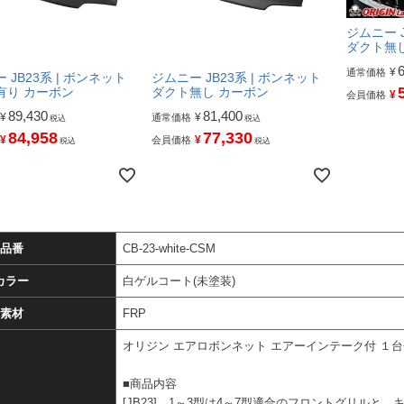
ジムニー J
ダクト無
¥
通常価格
 JB23系 | ボンネット
ジムニー JB23系 | ボンネット
有り カーボン
ダクト無し カーボン
¥
会員価格
89,430
81,400
¥
¥
通常価格
税込
税込
84,958
77,330
¥
¥
会員価格
税込
税込
品番
CB-23-white-CSM
カラー
白ゲルコート(未塗装)
素材
FRP
オリジン エアロボンネット エアーインテーク付 １台分
■商品内容
[JB23] 1～3型は4～7型適合のフロントグリルと