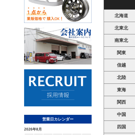
北海道
北東北
南東北
関東
信越
北陸
東海
関西
中国
営業日カレンダー
四国
2026年8月