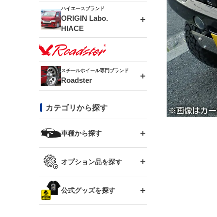
ドリフトライン
フロントフェンダー
ハイエースブランド
アルミホイール
ORIGIN Labo.
MUD-ZEUS
HIACE
風神(180SX)
リアフェンダー
アルミホイール
MUD-SR7
エアロシリーズ
雷神(S15)
ブラッシュフェンダー
アルミホイール
スチールホイール専門ブランド
MUD-S7
Roadster
LUX MODEL SP
オーバーフェンダー
龍神(チェイサー)
コンバットアイ
フロントグリル
DAYTONA-RS
カテゴリから探す
LUX MODEL
リアウイング
レーシングライン
GTウイング
ハイエース専用
ボンネット
車種から探す
DAYTONA-RS NEO
RUGGER MODEL
スムージングバンパー
アタックライン
リアウイング
トヨタ
ジムニー専用
フェンダー
オプション品を探す
まつど家 鉄漢
GROUND MODEL
ワイパーガード
ニッサン
ストリームライン
ルーフウイング
TOYOTA 86
ジムニー専用
サイドパーツ
GTウイング用ラダー
公式グッズを探す
スズキ
まつど家 鉄心
PHANTOM LIP
内装パーツ
シルビア S13
スタイリッシュライン
ボンネット
JZX100 チェイサー
マツダ
ジムニー
ジムニー専用
バンパー