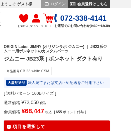
ログイン
会員登録はこちら
ようこそ
ゲスト様
072-338-4141
お電話でのお問い合わせ(9:30〜18:30)
お気に入り
マイページ
カート
す
ORIGIN Labo. JIMNY (オリジンラボ ジムニー) ｜ JB23系ジ
ムニー用ボンネットのカスタムパーツ
ジムニー JB23系 | ボンネット ダクト有り
CB-23-white-CSM
商品番号
法人宛てまたは支店止め配送をご利用下さい
大型配送品
送料パターン
160Bサイズ
¥
72,050
通常価格
税込
¥
68,447
会員価格
[
655
ポイント付与 ]
税込
項目を選択して