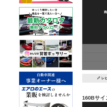
商
レ
160Bサ