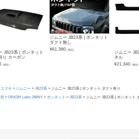
ジムニー JB23系 | ボンネット
ダクト無し
¥
61,380
（税込）
 JB23系 | ボンネット
ジムニー JB
有り カーボン
ネル
0
¥
21,340
（税込）
（税込
スズキ
ジムニー
JB23系
ジムニー JB23系 | ボンネット ダクト有り
ド別
ORIGIN Labo.JIMNY
ボンネット
JB23系
ジムニー JB23系 | ボンネット