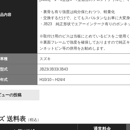
・裏骨も有り強度は純分保たれつつ、軽量化
品内容
・交換するだけで、とてもスパルタンなお車に大変
・JB23 純正形状でエアーインテーク有りのボンネ
※取付け用のビスは当板にとめているビスをご使用
※裏面フレームで強度を確保しておりますので純正キ
ンネットピン等の併用をお勧めします。
車種
スズキ
型式
JB23/JB33/JB43
年式
H10/10～H24/4
ビューの投稿
イズ 送料表
（税込）
通常料金