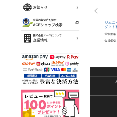
R34 スカイライン
ソアラ
ファッション小物
お知らせ
アルテッツァ
スカイライン
全国の取扱店を探す
（ER34/R33/ECR33/R32）
ジムニー
雑貨・ステーショナリー
プロボックス
ACEショップ検索
ダクト
RAV4
キャラバン
通常価格
株式会社エースについて
ベビー用品
企業情報
会員価格
ローレル
のぼり
セフィーロ