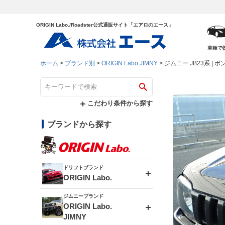
ORIGIN Labo./Roadster公式通販サイト「エアロのエース」
車種で
ホーム
ブランド別
ORIGIN Labo.JIMNY
ジムニー JB23系 | 
こだわり条件から探す
ブランドから探す
ドリフトブランド
ORIGIN Labo.
ジムニーブランド
エアロシリーズ
ORIGIN Labo.
JIMNY