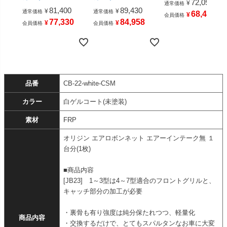
72,050
¥
通常価格
81,400
89,430
¥
¥
通常価格
通常価格
68,447
¥
会員価格
77,330
84,958
¥
¥
会員価格
会員価格
品番
CB-22-white-CSM
カラー
白ゲルコート(未塗装)
素材
FRP
オリジン エアロボンネット エアーインテーク無 １
台分(1枚)
■商品内容
[JB23] 1～3型は4～7型適合のフロントグリルと、
キャッチ部分の加工が必要
・裏骨も有り強度は純分保たれつつ、軽量化
商品内容
・交換するだけで、とてもスパルタンなお車に大変