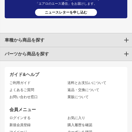
「エアロのエース通信」をお届けします。
ニュースレターを申し込む
車種から商品を探す
パーツから商品を探す
トヨタ
TOYOTA86
200系ハイエース
ドリフトパーツ
JZX100 CHASER
クラウン
ガイド&ヘルプ
JZX90 CHASER
エアロシリーズ
クラウンマジェスタ
ご利用ガイド
送料とお支払いについて
JZX110 MARK II
ドリフトライン
アリスト
レーシングライン
よくあるご質問
返品・交換について
JZX100 MARK II
風神
ソアラ
アタックライン
お問い合わせ窓口
業販について
JZX90 MARK II
雷神
アルテッツァ
ストリームライン
レビン
龍神
プロボックス
スタイリッシュライン
会員メニュー
トレノ
RAV4
フロントフェンダー
ボンネット
ログインする
お気に入り
マークX
リアフェンダー
カナード
新規会員登録
購入履歴を確認
ブラッシュフェンダー
外装・補修パーツ
ニッサン