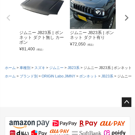
ジムニー JB23系 | ボン
ジムニー JB23系 | ボン
汎用 |
ネット ダクト無し カー
ネット ダクト有り
ダー（
ボン
リア）
¥
72,050
（税込）
¥
81,400
¥
42,13
（税込）
ホーム
車種別
スズキ
ジムニー
JB23系
ジムニー JB23系 | ボンネット
ホーム
ブランド別
ORIGIN Labo.JIMNY
ボンネット
JB23系
ジムニー J
ペー
ジト
ップ
へ