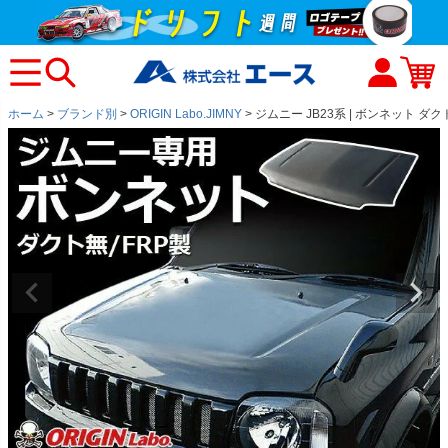
ホーム
ブランド別
ORIGIN Labo.JIMNY
ジムニー JB23系 | ボンネット ダ