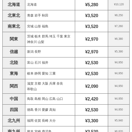
北海道
¥5,280
北海道
¥10,120
北東北
¥3,520
青森 岩手 秋田
¥8,250
南東北
¥3,520
宮城 山形 福島
¥7,260
茨城 栃木 群馬 埼玉 千葉 東京
関東
¥2,970
¥6,380
神奈川 山梨
信越
¥2,970
新潟 長野
¥5,390
北陸
¥2,530
富山 石川 福井
¥4,950
東海
¥2,530
岐阜 静岡 愛知 三重
¥4,950
滋賀 京都 大阪 兵庫 奈良
関西
¥2,090
¥4,950
和歌山
中国
¥2,420
鳥取 島根 岡山 広島 山口
¥4,950
四国
¥2,530
徳島 香川 愛媛 高知
¥4,950
北九州
¥3,300
福岡 佐賀 長崎 大分
¥5,940
南九州
¥3,520
熊本 宮崎 鹿児島
¥6,820