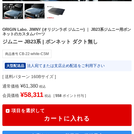
ORIGIN Labo. JIMNY (オリジンラボ ジムニー) ｜ JB23系ジムニー用ボン
ネットのカスタムパーツ
ジムニー JB23系 | ボンネット ダクト無し
CB-22-white-CSM
商品番号
法人宛てまたは支店止め配送をご利用下さい
大型配送品
送料パターン
160Bサイズ
¥
61,380
通常価格
税込
¥
58,311
会員価格
[
558
ポイント付与 ]
税込
項目を選択して
カートに入れる