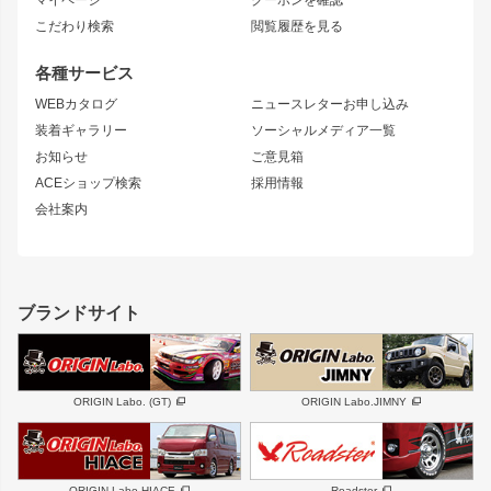
マイページ
クーポンを確認
コンバットアイ
アーム(足回り)
S15 シルビア
ワンビア
こだわり検索
閲覧履歴を見る
GTウイング
レンズ
S14 シルビア 前期
フェアレディZ
リアウイング
排気系
各種サービス
S14 シルビア 後期
スカイライン
ルーフウイング
S13 シルビア
ローレル
WEBカタログ
ニュースレターお申し込み
180SX
セフィーロ
装着ギャラリー
ソーシャルメディア一覧
ジムニーパーツ
シルエイティ
キャラバン
お知らせ
ご意見箱
ホイール
ACEショップ検索
採用情報
MUD-S7
まつど家 鉄漢
スズキ
マツダ
会社案内
MUD-SR7
まつど家 鉄心
ジムニー
RX-7
MUD-ZEUS
まつど家 鉄八
レクサス
フロントグリル
バンパー
GS350
ボンネット
IS250・IS350
リアウイング
ブランドサイト
SC
フェンダー
リアゲート
サイドパーツ
メンテナンスパーツ
スバル
三菱
BRZ
デリカ D:5
ORIGIN Labo. (GT)
ORIGIN Labo.JIMNY
ハイエースパーツ
ホイール
軽自動車
汎用
DAYTONA-RS
DAYTONA-RS NEO
ORIGIN Labo.HIACE
Roadster