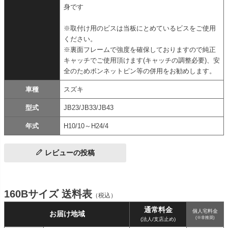
身です
※取付け用のビスは当板にとめているビスをご使用
ください。
※裏面フレームで強度を確保しておりますので純正
キャッチでご使用頂けます(キャッチの調整必要)、安
全のためボンネットピン等の併用をお勧めします。
車種
スズキ
型式
JB23/JB33/JB43
年式
H10/10～H24/4
レビューの投稿
160Bサイズ 送料表
（税込）
通常料金
個人宅料金
お届け地域
(※非推奨)
(法人/支店止め)