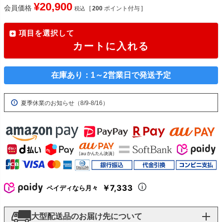
¥
20,900
会員価格
[
200
ポイント付与 ]
税込
項目を選択して
カートに入れる
在庫あり：1～2営業日で発送予定
夏季休業のお知らせ（8/9-8/16）
￥7,333
ペイディなら月々
大型配送品のお届け先について