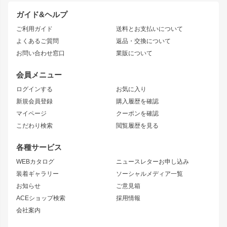
ドリフトパーツ
JZX100 CHASER
クラウン
ガイド&ヘルプ
JZX90 CHASER
エアロシリーズ
クラウンマジェスタ
ご利用ガイド
送料とお支払いについて
JZX110 MARK II
ドリフトライン
アリスト
レーシングライン
よくあるご質問
返品・交換について
JZX100 MARK II
風神
ソアラ
アタックライン
お問い合わせ窓口
業販について
JZX90 MARK II
雷神
アルテッツァ
ストリームライン
レビン
龍神
プロボックス
スタイリッシュライン
会員メニュー
トレノ
RAV4
フロントフェンダー
ボンネット
ログインする
お気に入り
マークX
リアフェンダー
カナード
新規会員登録
購入履歴を確認
ブラッシュフェンダー
外装・補修パーツ
ニッサン
マイページ
クーポンを確認
コンバットアイ
アーム(足回り)
S15 シルビア
ワンビア
こだわり検索
閲覧履歴を見る
GTウイング
レンズ
S14 シルビア 前期
フェアレディZ
リアウイング
排気系
各種サービス
S14 シルビア 後期
スカイライン
ルーフウイング
S13 シルビア
ローレル
WEBカタログ
ニュースレターお申し込み
180SX
セフィーロ
装着ギャラリー
ソーシャルメディア一覧
ジムニーパーツ
シルエイティ
キャラバン
お知らせ
ご意見箱
ホイール
ACEショップ検索
採用情報
MUD-S7
まつど家 鉄漢
スズキ
マツダ
会社案内
MUD-SR7
まつど家 鉄心
ジムニー
RX-7
MUD-ZEUS
まつど家 鉄八