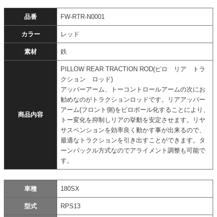
品番
FW-RTR-N0001
カラー
レッド
素材
鉄
PILLOW REAR TRACTION ROD(ピロ リア トラ
クション ロッド)
アッパーアーム、トーコントロールアームの次にお
勧めなのがトラクションロッドです。リアアッパー
アーム(フロント側)をピロボール化することにより、
商品内容
トー変化を抑制しリアの挙動を安定させます。リヤ
サスペンションを効率良く動かす事が出来るので、
最適なトラクションを引き出すことができます。タ
ーンバックル方式なのでアライメント調整も可能で
す。
車種
180SX
型式
RPS13