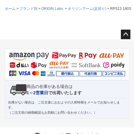
ホーム
ブランド別
ORIGIN Labo.
オリジンアーム(足回り)
RPS13 180
ペー
ジト
ップ
へ
商品の在庫がある場合は
1～2営業日
で出荷いたします
在庫がない場合は、ご注文後におおよその入荷時期をメールでお知らせしま
す。
（ご注文前の納期確認もお気軽にお問い合わせください。）