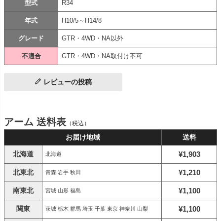
型式
R34
年式
H10/5～H14/8
グレード
GTR・4WD・NA以外
不適合
GTR・4WD・NA取付け不可
レビューの投稿
アーム 送料表
（税込）
お届け地域
送料
北海道
¥1,903
北海道
北東北
¥1,210
青森 岩手 秋田
南東北
¥1,100
宮城 山形 福島
関東
¥1,100
茨城 栃木 群馬 埼玉 千葉 東京 神奈川 山梨