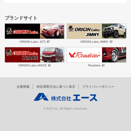
レクサス
フロントグリル
バンパー
GS350
ボンネット
IS250・IS350
リアウイング
ブランドサイト
SC
フェンダー
リアゲート
サイドパーツ
メンテナンスパーツ
スバル
三菱
BRZ
デリカ D:5
ORIGIN Labo. (GT)
ORIGIN Labo.JIMNY
ハイエースパーツ
ホイール
軽自動車
汎用
DAYTONA-RS
DAYTONA-RS NEO
ORIGIN Labo.HIACE
Roadster
エアロシリーズ
LUX MODEL SP
GROUND MODEL
LUX MODEL
PHANTOM LIP
企業情報
特定商取引法に基づく表示
プライバシーポリシー
RUGGER MODEL
DTM:exclusive
オーバーフェンダー
ワイパーガード
リアウイング
内装パーツ
© ACE Inc. All Rights reserved.
スムージングバンパー
オプションパーツ
GTウイング用ラダー
オプションタイヤ