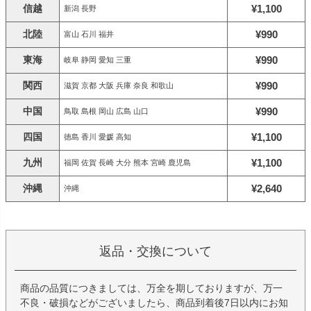
信越
¥1,100
新潟 長野
北陸
¥990
富山 石川 福井
東海
¥990
岐阜 静岡 愛知 三重
関西
¥990
滋賀 京都 大阪 兵庫 奈良 和歌山
中国
¥990
鳥取 島根 岡山 広島 山口
四国
¥1,100
徳島 香川 愛媛 高知
九州
¥1,100
福岡 佐賀 長崎 大分 熊本 宮崎 鹿児島
沖縄
¥2,640
沖縄
返品・交換について
商品の品質につきましては、万全を期しておりますが、万一
不良・破損などがございましたら、商品到着後7日以内にお知