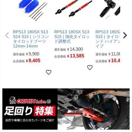
RPS13 180SX S13
RPS13 180SX S13
RPS13 180SX S13
S14 S15 | シリコン
S15 | 強化タイロッ
S15 | タイロッドエ
タイロッドブーツ
ド調整式
ンド ハイアングル
12mm-14mm
イプ
14,300
¥
通常価格
9,900
11,000
¥
¥
通常価格
通常価格
13,585
¥
会員価格
9,405
10,450
¥
¥
会員価格
会員価格