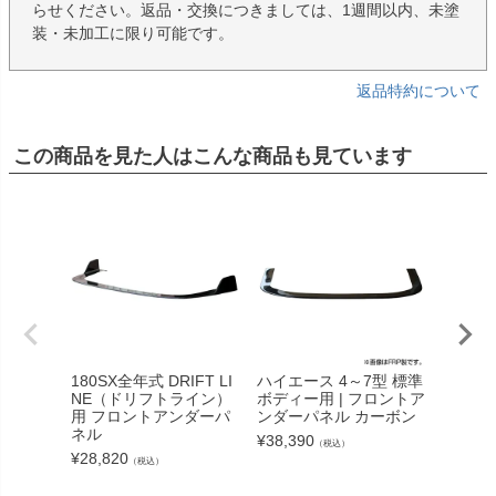
らせください。返品・交換につきましては、1週間以内、未塗
装・未加工に限り可能です。
返品特約について
この商品を見た人はこんな商品も見ています
180SX全年式 DRIFT LI
ハイエース 4～7型 標準
Z33 
NE（ドリフトライン）
ボディー用 | フロントア
ンバッ
用 フロントアンダーパ
ンダーパネル カーボン
タイプ
ネル
¥
38,390
¥
13,09
（税込）
¥
28,820
（税込）