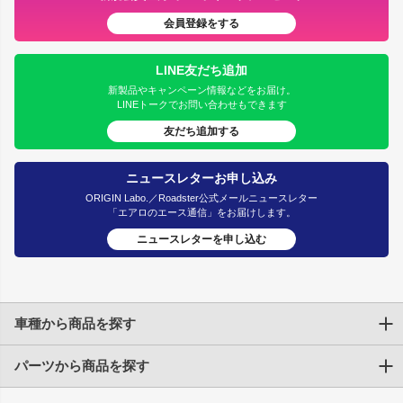
会員登録をする
LINE友だち追加
新製品やキャンペーン情報などをお届け。
LINEトークでお問い合わせもできます
友だち追加する
ニュースレターお申し込み
ORIGIN Labo.／Roadster公式メールニュースレター
「エアロのエース通信」をお届けします。
ニュースレターを申し込む
車種から商品を探す
パーツから商品を探す
トヨタ
TOYOTA86
200系ハイエース