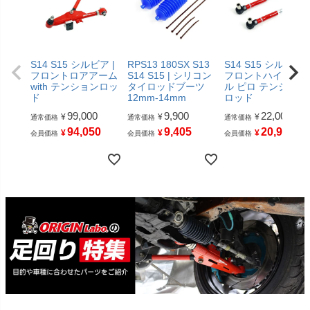
S14 S15 シルビア |
RPS13 180SX S13
S14 S15 シルビア |
フロントロアアーム
S14 S15 | シリコン
フロントハイアン
with テンションロッ
タイロッドブーツ
ル ピロ テンション
ド
12mm-14mm
ロッド
99,000
9,900
22,000
¥
¥
¥
通常価格
通常価格
通常価格
94,050
9,405
20,900
¥
¥
¥
会員価格
会員価格
会員価格