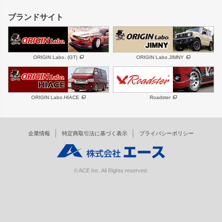
フロントグリル
バンパー
GS350
ボンネット
IS250・IS350
リアウイング
ブランドサイト
SC
フェンダー
リアゲート
サイドパーツ
メンテナンスパーツ
スバル
三菱
BRZ
デリカ D:5
ORIGIN Labo. (GT)
ORIGIN Labo.JIMNY
ハイエースパーツ
ホイール
軽自動車
汎用
DAYTONA-RS
DAYTONA-RS NEO
ORIGIN Labo.HIACE
Roadster
エアロシリーズ
LUX MODEL SP
GROUND MODEL
LUX MODEL
PHANTOM LIP
企業情報
特定商取引法に基づく表示
プライバシーポリシー
RUGGER MODEL
DTM:exclusive
オーバーフェンダー
ワイパーガード
リアウイング
内装パーツ
© ACE Inc. All Rights reserved.
スムージングバンパー
オプションパーツ
GTウイング用ラダー
オプションタイヤ
コンバットアイ用ライト
ホイールナット