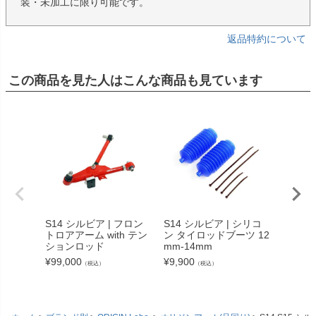
装・未加工に限り可能です。
返品特約について
この商品を見た人はこんな商品も見ています
S14 シルビア | フロン
S14 シルビア | シリコ
汎用 |
トロアアーム with テン
ン タイロッドブーツ 12
ダー（
ションロッド
mm-14mm
リア）
¥
99,000
¥
9,900
¥
42,13
（税込）
（税込）