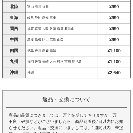
北陸
¥990
富山 石川 福井
東海
¥990
岐阜 静岡 愛知 三重
関西
¥990
滋賀 京都 大阪 兵庫 奈良 和歌山
中国
¥990
鳥取 島根 岡山 広島 山口
四国
¥1,100
徳島 香川 愛媛 高知
九州
¥1,100
福岡 佐賀 長崎 大分 熊本 宮崎 鹿児島
沖縄
¥2,640
沖縄
返品・交換について
商品の品質につきましては、万全を期しておりますが、万一
不良・破損などがございましたら、商品到着後7日以内にお知
らせください。返品・交換につきましては、1週間以内、未塗