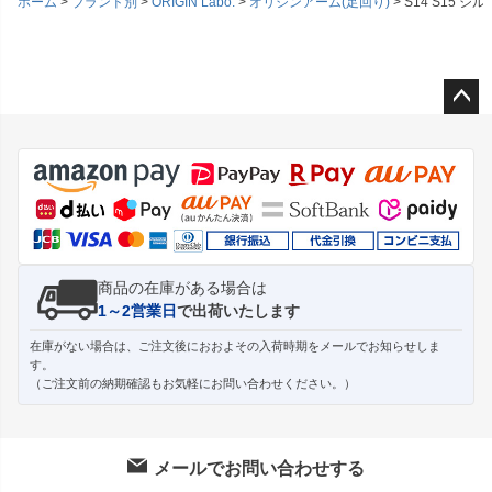
ホーム
ブランド別
ORIGIN Labo.
オリジンアーム(足回り)
S14 S15 
ペー
ジト
ップ
へ
商品の在庫がある場合は
1～2営業日
で出荷いたします
在庫がない場合は、ご注文後におおよその入荷時期をメールでお知らせしま
す。
（ご注文前の納期確認もお気軽にお問い合わせください。）
メールでお問い合わせする