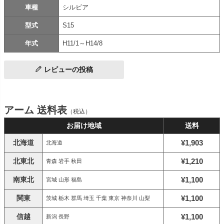
車種
シルビア
型式
S15
年式
H11/1～H14/8
レビューの投稿
アーム 送料表
（税込）
お届け地域
送料
北海道
¥1,903
北海道
北東北
¥1,210
青森 岩手 秋田
南東北
¥1,100
宮城 山形 福島
関東
¥1,100
茨城 栃木 群馬 埼玉 千葉 東京 神奈川 山梨
信越
¥1,100
新潟 長野