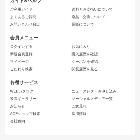
ガイド&ヘルプ
JZX90 CHASER
エアロシリーズ
クラウンマジェスタ
ご利用ガイド
送料とお支払いについて
JZX110 MARK II
ドリフトライン
アリスト
レーシングライン
よくあるご質問
返品・交換について
JZX100 MARK II
風神
ソアラ
アタックライン
お問い合わせ窓口
業販について
JZX90 MARK II
雷神
アルテッツァ
ストリームライン
レビン
龍神
プロボックス
スタイリッシュライン
会員メニュー
トレノ
RAV4
フロントフェンダー
ボンネット
ログインする
お気に入り
マークX
リアフェンダー
カナード
新規会員登録
購入履歴を確認
ブラッシュフェンダー
外装・補修パーツ
ニッサン
マイページ
クーポンを確認
コンバットアイ
アーム(足回り)
S15 シルビア
ワンビア
こだわり検索
閲覧履歴を見る
GTウイング
レンズ
S14 シルビア 前期
フェアレディZ
リアウイング
排気系
各種サービス
S14 シルビア 後期
スカイライン
ルーフウイング
S13 シルビア
ローレル
WEBカタログ
ニュースレターお申し込み
180SX
セフィーロ
装着ギャラリー
ソーシャルメディア一覧
ジムニーパーツ
シルエイティ
キャラバン
お知らせ
ご意見箱
ホイール
ACEショップ検索
採用情報
MUD-S7
まつど家 鉄漢
スズキ
マツダ
会社案内
MUD-SR7
まつど家 鉄心
ジムニー
RX-7
MUD-ZEUS
まつど家 鉄八
レクサス