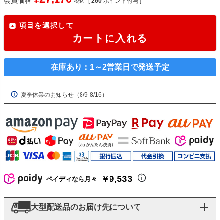
会員価格
[
260
ポイント付与 ]
税込
項目を選択して
カートに入れる
在庫あり：1～2営業日で発送予定
夏季休業のお知らせ（8/9-8/16）
￥9,533
ペイディなら月々
大型配送品のお届け先について