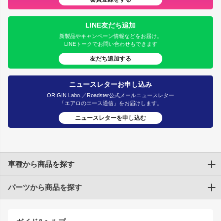
LINE友だち追加
新製品やキャンペーン情報などをお届け。
LINEトークでお問い合わせもできます
友だち追加する
ニュースレターお申し込み
ORIGIN Labo.／Roadster公式メールニュースレター
「エアロのエース通信」をお届けします。
ニュースレターを申し込む
車種から商品を探す
パーツから商品を探す
トヨタ
TOYOTA86
200系ハイエース
ドリフトパーツ
JZX100 CHASER
クラウン