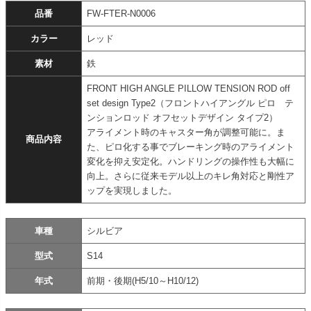
品番
FW-FTER-N0006
カラー
レッド
素材
鉄
FRONT HIGH ANGLE PILLOW TENSION ROD off
set design Type2（フロントハイアングル ピロ テ
ンションロッド オフセットデザイン タイプ2）
アライメント時のキャスター角が調整可能に。ま
商品内容
た、ピロ化する事でブレーキング時のアライメント
変化を抑え安定化。ハンドリングの操作性も大幅に
向上。さらに従来モデル以上のキレ角対応と剛性ア
ップを実現しました。
車種
シルビア
型式
S14
年式
前期・後期(H5/10～H10/12)