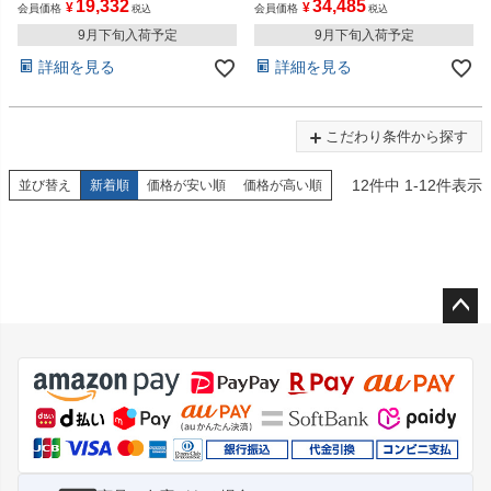
19,332
34,485
¥
¥
会員価格
会員価格
税込
税込
9月下旬入荷予定
9月下旬入荷予定
詳細を見る
詳細を見る
こだわり条件から探す
12
件中
1
-
12
件表示
並び替え
新着順
価格が安い順
価格が高い順
ペー
ジト
ップ
へ