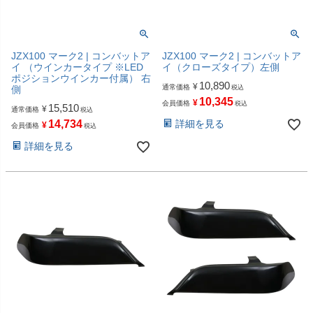
JZX100 マーク2 | コンバットア
JZX100 マーク2 | コンバットア
イ （ウインカータイプ ※LED
イ（クローズタイプ）左側
ポジションウインカー付属） 右
10,890
¥
通常価格
側
税込
10,345
¥
会員価格
税込
15,510
¥
通常価格
税込
14,734
詳細を見る
¥
会員価格
税込
詳細を見る