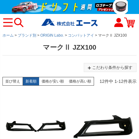
ホーム
ブランド別
ORIGIN Labo.
コンバットアイ
マークⅡ JZX100
マークⅡ JZX100
こだわり条件から探す
12
件中
1
-
12
件表示
並び替え
新着順
価格が安い順
価格が高い順