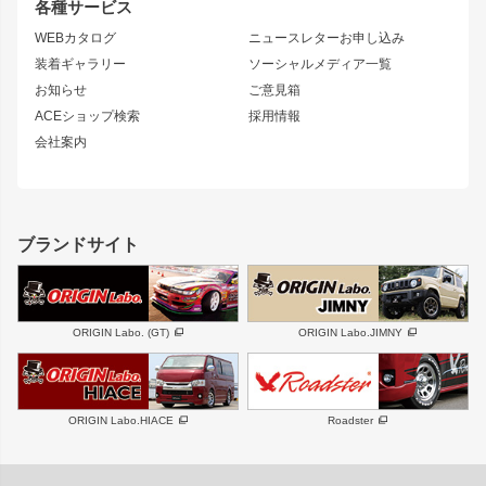
リアウイング
排気系
各種サービス
S14 シルビア 後期
スカイライン
ルーフウイング
S13 シルビア
ローレル
WEBカタログ
ニュースレターお申し込み
180SX
セフィーロ
装着ギャラリー
ソーシャルメディア一覧
ジムニーパーツ
シルエイティ
キャラバン
お知らせ
ご意見箱
ホイール
ACEショップ検索
採用情報
MUD-S7
まつど家 鉄漢
スズキ
マツダ
会社案内
MUD-SR7
まつど家 鉄心
ジムニー
RX-7
MUD-ZEUS
まつど家 鉄八
レクサス
フロントグリル
バンパー
GS350
ボンネット
IS250・IS350
リアウイング
ブランドサイト
SC
フェンダー
リアゲート
サイドパーツ
メンテナンスパーツ
スバル
三菱
BRZ
デリカ D:5
ORIGIN Labo. (GT)
ORIGIN Labo.JIMNY
ハイエースパーツ
ホイール
軽自動車
汎用
DAYTONA-RS
DAYTONA-RS NEO
ORIGIN Labo.HIACE
Roadster
エアロシリーズ
LUX MODEL SP
GROUND MODEL
LUX MODEL
PHANTOM LIP