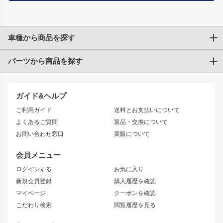
車種から商品を探す
パーツから商品を探す
トヨタ
TOYOTA86
200系ハイエース
ドリフトパーツ
JZX100 CHASER
クラウン
ガイド&ヘルプ
JZX90 CHASER
エアロシリーズ
クラウンマジェスタ
ご利用ガイド
送料とお支払いについて
JZX110 MARK II
ドリフトライン
アリスト
レーシングライン
よくあるご質問
返品・交換について
JZX100 MARK II
風神
ソアラ
アタックライン
お問い合わせ窓口
業販について
JZX90 MARK II
雷神
アルテッツァ
ストリームライン
レビン
龍神
プロボックス
スタイリッシュライン
会員メニュー
トレノ
RAV4
フロントフェンダー
ボンネット
ログインする
お気に入り
マークX
リアフェンダー
カナード
新規会員登録
購入履歴を確認
ブラッシュフェンダー
外装・補修パーツ
ニッサン
マイページ
クーポンを確認
コンバットアイ
アーム(足回り)
S15 シルビア
ワンビア
こだわり検索
閲覧履歴を見る
GTウイング
レンズ
S14 シルビア 前期
フェアレディZ