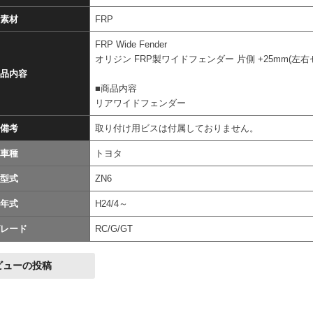
素材
FRP
FRP Wide Fender
オリジン FRP製ワイドフェンダー 片側 +25mm(左右
品内容
■商品内容
リアワイドフェンダー
備考
取り付け用ビスは付属しておりません。
車種
トヨタ
型式
ZN6
年式
H24/4～
レード
RC/G/GT
ビューの投稿