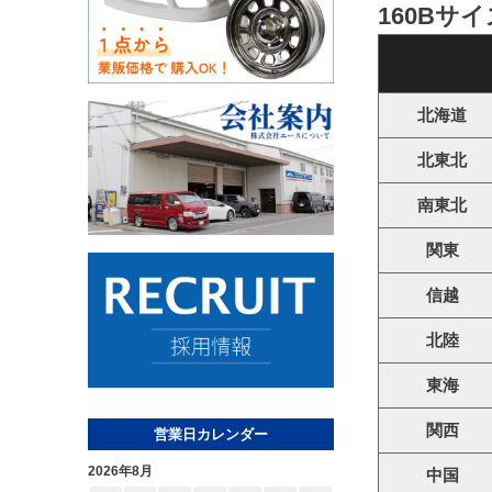
160Bサ
北海道
北東北
南東北
関東
信越
北陸
東海
関西
営業日カレンダー
2026年8月
中国