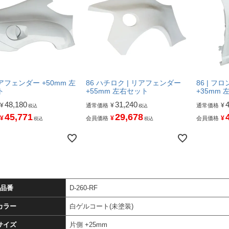
 リアフェンダー +50mm 左
86 ハチロク | リアフェンダー
86 | 
ト
+55mm 左右セット
+35mm
48,180
31,240
¥
¥
¥
通常価格
通常価格
税込
税込
45,771
29,678
¥
¥
¥
会員価格
会員価格
税込
税込
品番
D-260-RF
カラー
白ゲルコート(未塗装)
サイズ
片側 +25mm