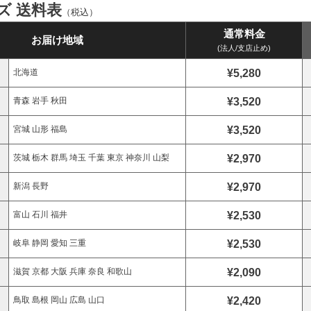
イズ 送料表
（税込）
通常料金
お届け地域
(法人/支店止め)
¥5,280
北海道
¥3,520
青森 岩手 秋田
¥3,520
宮城 山形 福島
¥2,970
茨城 栃木 群馬 埼玉 千葉 東京 神奈川 山梨
¥2,970
新潟 長野
¥2,530
富山 石川 福井
¥2,530
岐阜 静岡 愛知 三重
¥2,090
滋賀 京都 大阪 兵庫 奈良 和歌山
¥2,420
鳥取 島根 岡山 広島 山口