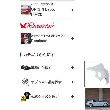
ドリフトライン
フロントフェンダー
ハイエースブランド
アルミホイール
ORIGIN Labo.
MUD-ZEUS
HIACE
風神(180SX)
リアフェンダー
アルミホイール
MUD-SR7
エアロシリーズ
雷神(S15)
ブラッシュフェンダー
アルミホイール
スチールホイール専門ブランド
MUD-S7
Roadster
LUX MODEL SP
オーバーフェンダー
龍神(チェイサー)
コンバットアイ
フロントグリル
DAYTONA-RS
カテゴリから探す
LUX MODEL
リアウイング
レーシングライン
GTウイング
ハイエース専用
ボンネット
車種から探す
DAYTONA-RS NEO
RUGGER MODEL
スムージングバンパー
アタックライン
リアウイング
トヨタ
ジムニー専用
フェンダー
オプション品を探す
まつど家 鉄漢
GROUND MODEL
ワイパーガード
ニッサン
ストリームライン
ルーフウイング
TOYOTA 86
ジムニー専用
サイドパーツ
GTウイング用ラダー
公式グッズを探す
スズキ
まつど家 鉄心
PHANTOM LIP
内装パーツ
シルビア S13
スタイリッシュライン
ボンネット
JZX100 チェイサー
マツダ
ジムニー
ジムニー専用
バンパー