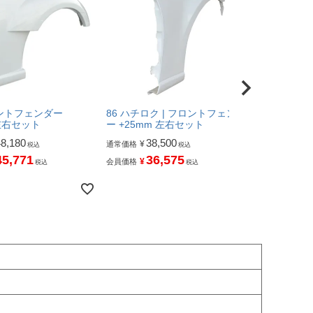
フロントフェンダー
86 ハチロク | フロントフェンダ
86 ハチロク
 左右セット
ー +25mm 左右セット
+55mm 
右セット
48,180
38,500
¥
通常価格
税込
税込
38,
¥
通常価格
45,771
36,575
¥
会員価格
税込
税込
36
¥
会員価格