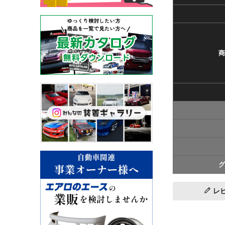
商
グ
レ