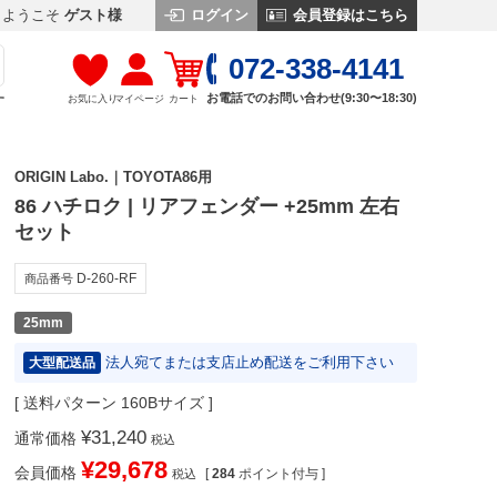
ログイン
会員登録はこちら
ようこそ
ゲスト様
072-338-4141
お電話でのお問い合わせ(9:30〜18:30)
お気に入り
マイページ
カート
す
ORIGIN Labo.｜TOYOTA86用
86 ハチロク | リアフェンダー +25mm 左右
セット
D-260-RF
商品番号
25mm
法人宛てまたは支店止め配送をご利用下さい
大型配送品
送料パターン
160Bサイズ
¥
31,240
通常価格
税込
¥
29,678
会員価格
[
284
ポイント付与 ]
税込