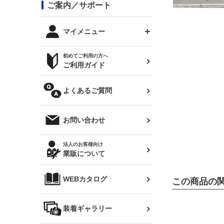
コンバットアイ用ライト
ステッカー
ご案内／サポート
まつど家 鉄八
DTM:exclusive
シルビア S14 前期
スバル
JZX90 チェイサー
RX-7
カナード
BRZ
レクサス
リアウイング
オプションタイヤ
トップス(半袖)
マイメニュー
JZX100 マークⅡ
シルビア S14 後期
三菱
外装・補修パーツ
ログインする
サマータイヤ
初めてご利用の方へ
リアゲート
ホイールナット
トップス(長袖)
JZX110 マークⅡ
デリカ D:5
軽自動車
ジムニー用タイヤ
ご利用ガイド
シルビア S15
新規会員登録
オリジンアーム(足回り)
JZX90 マークⅡ
汎用
サマータイヤ
メンテナンスパーツ
パーカー
よくあるご質問
お気に入りリスト
ハイエース・バン用タイ
180SX
ヤ
ハイエース
レンズ
注文履歴
オーバーオール(つなぎ)
お問い合わせ
シルエイティ
レビン
クーポンを見る
マフラー
トレノ
閲覧履歴
法人のお客様向け
タオル
業販について
ワンビア
マークX
ニュースレターお申し込み
帽子
WEBカタログ
この商品の
クラウン
Z33 フェアレディZ
クラウンマジェスタ
バッグ
装着ギャラリー
Z32 フェアレディZ
アリスト