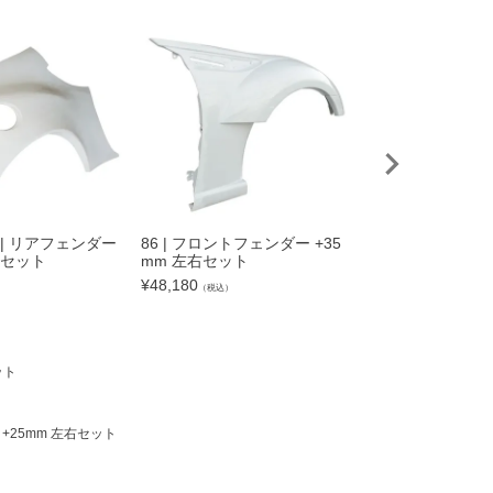
 | リアフェンダー
86 | フロントフェンダー +35
ZN6 TOYOTA86 
右セット
mm 左右セット
（ドリフトライン
トアンダーパネル
¥
48,180
）
（税込）
¥
28,820
（税込）
ット
 +25mm 左右セット