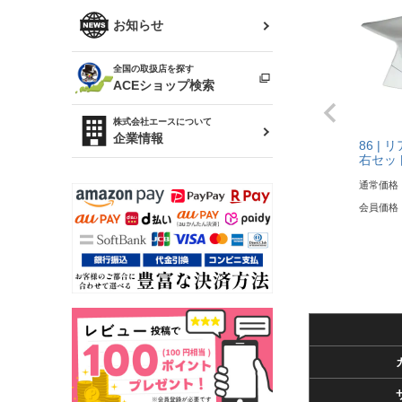
R34 スカイライン
ソアラ
ファッション小物
お知らせ
アルテッツァ
スカイライン
全国の取扱店を探す
（ER34/R33/ECR33/R32）
雑貨・ステーショナリー
プロボックス
ACEショップ検索
RAV4
キャラバン
株式会社エースについて
ベビー用品
企業情報
86 |
右セッ
ローレル
のぼり
通常価格
セフィーロ
会員価格