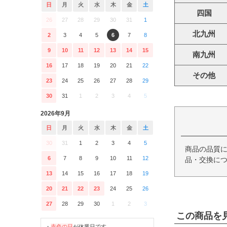
日
月
火
水
木
金
土
四国
26
27
28
29
30
31
1
北九州
2
3
4
5
6
7
8
9
10
11
12
13
14
15
南九州
16
17
18
19
20
21
22
その他
23
24
25
26
27
28
29
30
31
1
2
3
4
5
2026年9月
日
月
火
水
木
金
土
30
31
1
2
3
4
5
商品の品質
6
7
8
9
10
11
12
品・交換につ
13
14
15
16
17
18
19
20
21
22
23
24
25
26
27
28
29
30
1
2
3
この商品を
・
赤色の日
が休業日です。