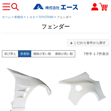
ホーム
車種別
トヨタ
TOYOTA86
フェンダー
フェンダー
こだわり条件から探す
7
件中
1
-
7
件表示
並び替え
新着順
価格が安い順
価格が高い順