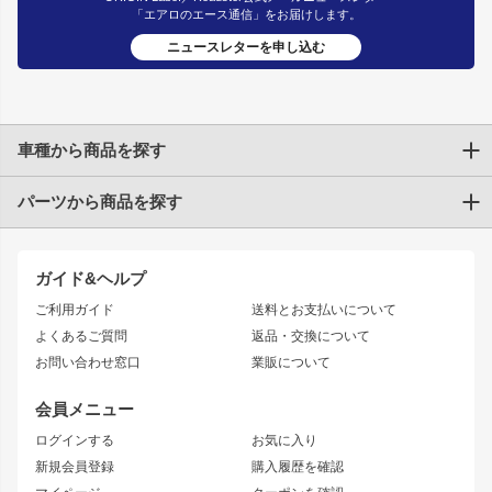
「エアロのエース通信」をお届けします。
ニュースレターを申し込む
車種から商品を探す
パーツから商品を探す
トヨタ
TOYOTA86
200系ハイエース
ドリフトパーツ
JZX100 CHASER
クラウン
ガイド&ヘルプ
JZX90 CHASER
エアロシリーズ
クラウンマジェスタ
ご利用ガイド
送料とお支払いについて
JZX110 MARK II
ドリフトライン
アリスト
レーシングライン
よくあるご質問
返品・交換について
JZX100 MARK II
風神
ソアラ
アタックライン
お問い合わせ窓口
業販について
JZX90 MARK II
雷神
アルテッツァ
ストリームライン
レビン
龍神
プロボックス
スタイリッシュライン
会員メニュー
トレノ
RAV4
フロントフェンダー
ボンネット
ログインする
お気に入り
マークX
リアフェンダー
カナード
新規会員登録
購入履歴を確認
ブラッシュフェンダー
外装・補修パーツ
ニッサン