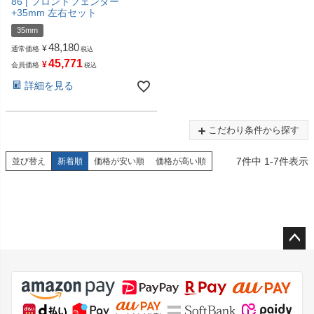
86 | フロントフェンダー
+35mm 左右セット
35mm
48,180
¥
通常価格
税込
45,771
¥
会員価格
税込
詳細を見る
こだわり条件から探す
7
件中
1
-
7
件表示
並び替え
新着順
価格が安い順
価格が高い順
ペー
ジト
ップ
へ