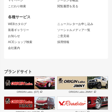
マイページ
クーポンを確認
コンバットアイ
アーム(足回り)
S15 シルビア
ワンビア
こだわり検索
閲覧履歴を見る
GTウイング
レンズ
S14 シルビア 前期
フェアレディZ
リアウイング
排気系
各種サービス
S14 シルビア 後期
スカイライン
ルーフウイング
S13 シルビア
ローレル
WEBカタログ
ニュースレターお申し込み
180SX
セフィーロ
装着ギャラリー
ソーシャルメディア一覧
ジムニーパーツ
シルエイティ
キャラバン
お知らせ
ご意見箱
ホイール
ACEショップ検索
採用情報
MUD-S7
まつど家 鉄漢
スズキ
マツダ
会社案内
MUD-SR7
まつど家 鉄心
ジムニー
RX-7
MUD-ZEUS
まつど家 鉄八
レクサス
フロントグリル
バンパー
GS350
ボンネット
IS250・IS350
リアウイング
ブランドサイト
SC
フェンダー
リアゲート
サイドパーツ
メンテナンスパーツ
スバル
三菱
BRZ
デリカ D:5
ORIGIN Labo. (GT)
ORIGIN Labo.JIMNY
ハイエースパーツ
ホイール
軽自動車
汎用
DAYTONA-RS
DAYTONA-RS NEO