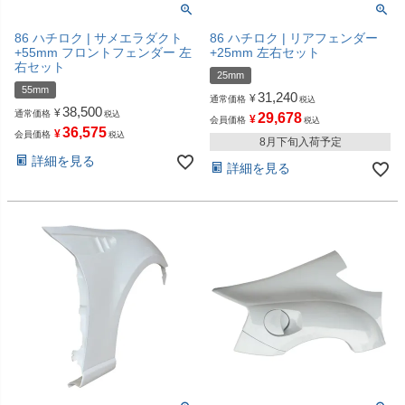
86 ハチロク | サメエラダクト
86 ハチロク | リアフェンダー
+55mm フロントフェンダー 左
+25mm 左右セット
右セット
25mm
55mm
31,240
¥
通常価格
税込
38,500
¥
通常価格
税込
29,678
¥
会員価格
税込
36,575
¥
会員価格
税込
8月下旬入荷予定
詳細を見る
詳細を見る