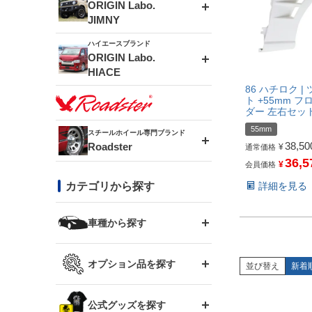
エアロシリーズ
ORIGIN Labo.
JIMNY
ドリフトライン
フロントフェンダー
ハイエースブランド
アルミホイール
ORIGIN Labo.
MUD-ZEUS
HIACE
風神(180SX)
リアフェンダー
アルミホイール
86 ハチロク |
MUD-SR7
ト +55mm 
エアロシリーズ
ダー 左右セッ
雷神(S15)
ブラッシュフェンダー
アルミホイール
55mm
スチールホイール専門ブランド
MUD-S7
38,50
Roadster
LUX MODEL SP
オーバーフェンダー
¥
通常価格
36,5
龍神(チェイサー)
コンバットアイ
¥
会員価格
フロントグリル
DAYTONA-RS
詳細を見る
カテゴリから探す
LUX MODEL
リアウイング
レーシングライン
GTウイング
ハイエース専用
ボンネット
車種から探す
DAYTONA-RS NEO
RUGGER MODEL
スムージングバンパー
アタックライン
リアウイング
トヨタ
ジムニー専用
フェンダー
オプション品を探す
並び替え
新着
まつど家 鉄漢
GROUND MODEL
ワイパーガード
ニッサン
ストリームライン
ルーフウイング
TOYOTA 86
ジムニー専用
サイドパーツ
GTウイング用ラダー
公式グッズを探す
スズキ
まつど家 鉄心
PHANTOM LIP
内装パーツ