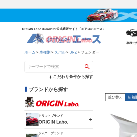
ORIGIN Labo./Roadster公式通販サイト「エアロのエース」
車種で
ホーム
車種別
スバル
BRZ
フェンダー
こだわり条件から探す
ブランドから探す
並び替え
新着
ドリフトブランド
ORIGIN Labo.
ジムニーブランド