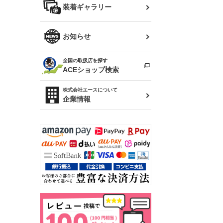
バッグ
装着ギャラリー
Z32 フェアレディZ
アリスト
R34 スカイライン
ソアラ
ファッション小物
お知らせ
アルテッツァ
スカイライン
全国の取扱店を探す
（ER34/R33/ECR33/R32）
雑貨・ステーショナリー
プロボックス
ACEショップ検索
RAV4
キャラバン
株式会社エースについて
ベビー用品
企業情報
ローレル
のぼり
セフィーロ