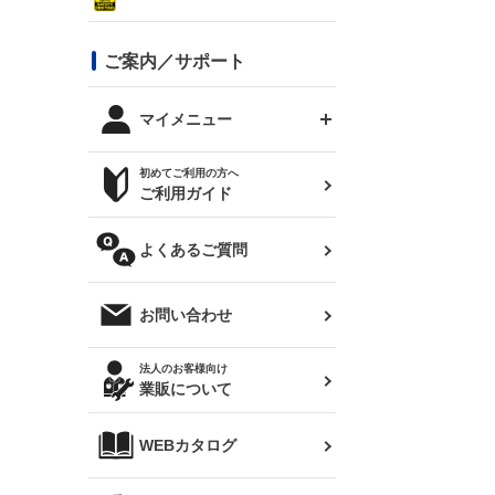
シルビア S13
スタイリッシュライン
ボンネット
JZX100 チェイサー
マツダ
ジムニー
ジムニー専用
バンパー
コンバットアイ用ライト
ステッカー
ご案内／サポート
まつど家 鉄八
DTM:exclusive
シルビア S14 前期
スバル
JZX90 チェイサー
RX-7
カナード
BRZ
レクサス
リアウイング
オプションタイヤ
トップス(半袖)
マイメニュー
JZX100 マークⅡ
シルビア S14 後期
三菱
外装・補修パーツ
ログインする
サマータイヤ
初めてご利用の方へ
リアゲート
ホイールナット
トップス(長袖)
JZX110 マークⅡ
デリカ D:5
軽自動車
ジムニー用タイヤ
ご利用ガイド
シルビア S15
新規会員登録
オリジンアーム(足回り)
JZX90 マークⅡ
汎用
サマータイヤ
メンテナンスパーツ
パーカー
よくあるご質問
お気に入りリスト
ハイエース・バン用タイ
180SX
ヤ
ハイエース
レンズ
注文履歴
オーバーオール(つなぎ)
お問い合わせ
シルエイティ
レビン
クーポンを見る
マフラー
トレノ
閲覧履歴
法人のお客様向け
タオル
業販について
ワンビア
マークX
ニュースレターお申し込み
帽子
WEBカタログ
クラウン
Z33 フェアレディZ
クラウンマジェスタ