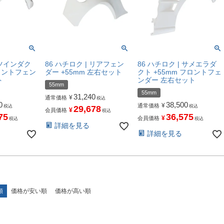
 ツインダク
86 ハチロク | リアフェン
86 ハチロク | サメエラダ
フロントフェン
ダー +55mm 左右セット
クト +55mm フロントフェ
ト
ンダー 左右セット
55mm
55mm
31,240
¥
通常価格
税込
0
38,500
¥
通常価格
税込
税込
29,678
¥
会員価格
税込
75
36,575
¥
会員価格
税込
税込
詳細を見る
詳細を見る
順
価格が安い順
価格が高い順