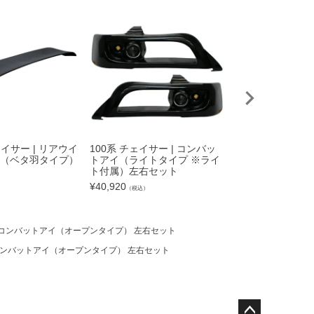
S13 シルビア |
TYPE.2
¥
23,980
（税込）
チェイサー | リアウイ
100系 チェイサー | コンバッ
.3（ベタ羽タイプ）
トアイ（ライトタイプ ※ライ
ト付属）左右セット
¥
40,920
）
（税込）
 | コンバットアイ（オープンタイプ） 左右セット
| コンバットアイ（オープンタイプ） 左右セット