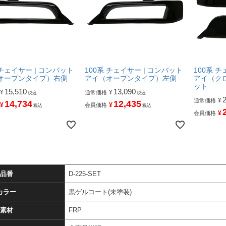
 チェイサー | コンバット
100系 チェイサー | コンバット
100系 
オープンタイプ）右側
アイ（オープンタイプ）左側
アイ（ク
ット
15,510
13,090
¥
¥
通常価格
税込
税込
¥
通常価格
14,734
12,435
¥
¥
会員価格
税込
税込
¥
会員価格
品番
D-225-SET
カラー
黒ゲルコート(未塗装)
素材
FRP