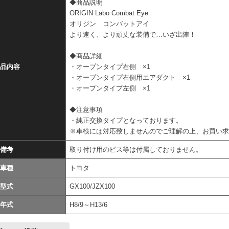
◆商品説明
ORIGIN Labo Combat Eye
オリジン コンバットアイ
より速く、より頑丈な装備で…いざ出陣！
◆商品詳細
品内容
・オープンタイプ右側 ×1
・オープンタイプ右側用エアダクト ×1
・オープンタイプ左側 ×1
◆注意事項
・純正交換タイプとなっております。
※車検には対応致しませんのでご理解の上、お買い
備考
取り付け用のビス等は付属しておりません。
車種
トヨタ
型式
GX100/JZX100
年式
H8/9～H13/6