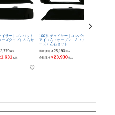
チェイサー | コンバット
100系 チェイサー | コンバット
100系 チェ
ローズタイプ）左右セ
アイ（右：オープン 左：クロ
アイ（右：
ーズ）左右セット
プン）左右
22,770
25,190
22,
¥
¥
通常価格
通常価格
税込
税込
21,631
23,930
21
¥
¥
会員価格
会員価格
税込
税込