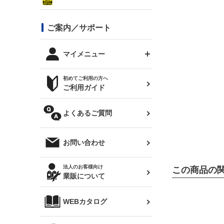
シルビア S13
スタイリッシュライン
ボンネット
JZX100 チェイサー
マツダ
ジムニー
ジムニー専用
バンパー
コンバットアイ用ライト
ステッカー
ご案内／サポート
まつど家 鉄八
DTM:exclusive
シルビア S14 前期
スバル
JZX90 チェイサー
RX-7
カナード
BRZ
レクサス
リアウイング
オプションタイヤ
トップス(半袖)
マイメニュー
JZX100 マークⅡ
シルビア S14 後期
三菱
外装・補修パーツ
ログインする
サマータイヤ
初めてご利用の方へ
リアゲート
ホイールナット
トップス(長袖)
JZX110 マークⅡ
デリカ D:5
軽自動車
ジムニー用タイヤ
ご利用ガイド
シルビア S15
新規会員登録
オリジンアーム(足回り)
JZX90 マークⅡ
汎用
サマータイヤ
メンテナンスパーツ
パーカー
よくあるご質問
お気に入りリスト
ハイエース・バン用タイ
180SX
ヤ
ハイエース
レンズ
注文履歴
オーバーオール(つなぎ)
お問い合わせ
シルエイティ
レビン
クーポンを見る
マフラー
トレノ
閲覧履歴
法人のお客様向け
この商品の
タオル
業販について
ワンビア
マークX
ニュースレターお申し込み
帽子
WEBカタログ
クラウン
Z33 フェアレディZ
クラウンマジェスタ