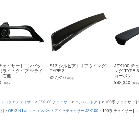
 チェイサー | コンバッ
S13 シルビア | リアウイング
JZX100 
（ライトタイプ ※ライ
TYPE.3
ング TYPE
）右側
カーボン
¥
27,610
（税込）
0
¥
43,340
（税込）
（税込
トヨタ
チェイサー
JZX100 チェイサー
コンバットアイ
100系 チェイサー
ド別
ORIGIN Labo.
コンバットアイ
チェイサー JZX100
100系 チェイサー 