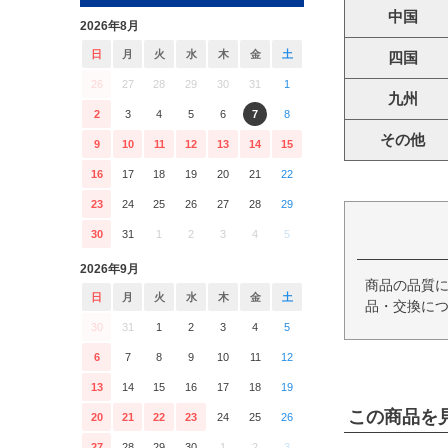
中国
2026年8月
日
月
火
水
木
金
土
四国
26
27
28
29
30
31
1
九州
2
3
4
5
6
7
8
その他
9
10
11
12
13
14
15
16
17
18
19
20
21
22
23
24
25
26
27
28
29
30
31
1
2
3
4
5
2026年9月
商品の品質
日
月
火
水
木
金
土
品・交換につ
30
31
1
2
3
4
5
6
7
8
9
10
11
12
13
14
15
16
17
18
19
この商品を
20
21
22
23
24
25
26
27
28
29
30
1
2
3