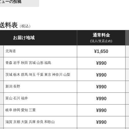
ビューの投稿
 送料表
（税込）
通常料金
お届け地域
(法人/支店止め)
¥1,650
北海道
¥990
青森 岩手 秋田 宮城 山形 福島
¥990
茨城 栃木 群馬 埼玉 千葉 東京 神奈川 山梨
¥990
新潟 長野
¥990
富山 石川 福井
¥990
岐阜 静岡 愛知 三重
¥990
滋賀 京都 大阪 兵庫 奈良 和歌山