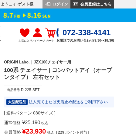
ログイン
会員登録はこちら
ようこそ
ゲスト様
072-338-4141
お電話でのお問い合わせ(9:30〜18:30)
お気に入り
マイページ
カート
す
ORIGIN Labo.｜JZX100チェイサー用
100系 チェイサー | コンバットアイ（オープ
ンタイプ） 左右セット
D-225-SET
商品番号
法人宛てまたは支店止め配送をご利用下さい
大型配送品
送料パターン
080サイズ
¥
25,190
通常価格
税込
¥
23,930
会員価格
[
229
ポイント付与 ]
税込