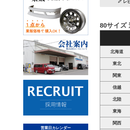
レ
80サイズ
北海道
東北
関東
信越
北陸
東海
関西
営業日カレンダー