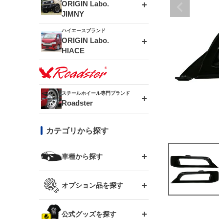
エアロシリーズ
ORIGIN Labo.
JIMNY
ドリフトライン
フロントフェンダー
ハイエースブランド
アルミホイール
ORIGIN Labo.
MUD-ZEUS
HIACE
風神(180SX)
リアフェンダー
アルミホイール
MUD-SR7
エアロシリーズ
雷神(S15)
ブラッシュフェンダー
アルミホイール
スチールホイール専門ブランド
MUD-S7
Roadster
LUX MODEL SP
オーバーフェンダー
龍神(チェイサー)
コンバットアイ
フロントグリル
DAYTONA-RS
カテゴリから探す
LUX MODEL
リアウイング
レーシングライン
GTウイング
ハイエース専用
ボンネット
車種から探す
DAYTONA-RS NEO
RUGGER MODEL
スムージングバンパー
アタックライン
リアウイング
トヨタ
ジムニー専用
フェンダー
オプション品を探す
まつど家 鉄漢
GROUND MODEL
ワイパーガード
ニッサン
ストリームライン
ルーフウイング
TOYOTA 86
ジムニー専用
サイドパーツ
GTウイング用ラダー
公式グッズを探す
スズキ
まつど家 鉄心
PHANTOM LIP
内装パーツ