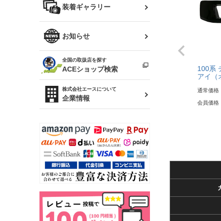
バッグ
装着ギャラリー
Z32 フェアレディZ
アリスト
R34 スカイライン
ソアラ
ファッション小物
お知らせ
アルテッツァ
スカイライン
全国の取扱店を探す
（ER34/R33/ECR33/R32）
雑貨・ステーショナリー
プロボックス
100系
ACEショップ検索
アイ（
RAV4
キャラバン
株式会社エースについて
通常価格
ベビー用品
企業情報
会員価格
ローレル
のぼり
セフィーロ