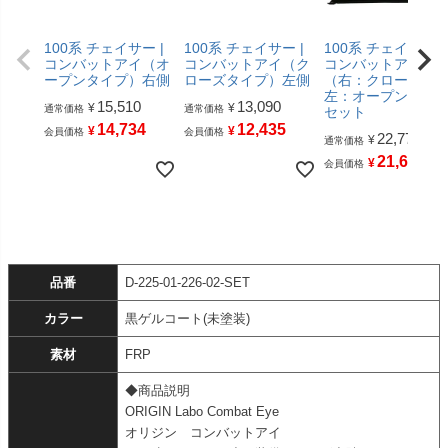
100系 チェイサー |
100系 チェイサー |
100系 チェイサー |
コンバットアイ（オ
コンバットアイ（ク
コンバットアイ
ープンタイプ）右側
ローズタイプ）左側
（右：クローズ
左：オープン）左
15,510
13,090
¥
¥
通常価格
通常価格
セット
14,734
12,435
¥
¥
会員価格
会員価格
22,770
¥
通常価格
21,631
¥
会員価格
品番
D-225-01-226-02-SET
カラー
黒ゲルコート(未塗装)
素材
FRP
◆商品説明
ORIGIN Labo Combat Eye
オリジン コンバットアイ