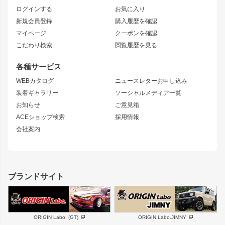
フロントフェンダー
ボンネット
ログインする
お気に入り
マークX
リアフェンダー
カナード
新規会員登録
購入履歴を確認
ブラッシュフェンダー
外装・補修パーツ
ニッサン
マイページ
クーポンを確認
コンバットアイ
アーム(足回り)
S15 シルビア
ワンビア
こだわり検索
閲覧履歴を見る
GTウイング
レンズ
S14 シルビア 前期
フェアレディZ
リアウイング
排気系
各種サービス
S14 シルビア 後期
スカイライン
ルーフウイング
S13 シルビア
ローレル
WEBカタログ
ニュースレターお申し込み
180SX
セフィーロ
装着ギャラリー
ソーシャルメディア一覧
ジムニーパーツ
シルエイティ
キャラバン
お知らせ
ご意見箱
ホイール
ACEショップ検索
採用情報
MUD-S7
まつど家 鉄漢
スズキ
マツダ
会社案内
MUD-SR7
まつど家 鉄心
ジムニー
RX-7
MUD-ZEUS
まつど家 鉄八
レクサス
フロントグリル
バンパー
GS350
ボンネット
IS250・IS350
リアウイング
ブランドサイト
SC
フェンダー
リアゲート
サイドパーツ
メンテナンスパーツ
スバル
三菱
BRZ
デリカ D:5
ORIGIN Labo. (GT)
ORIGIN Labo.JIMNY
ハイエースパーツ