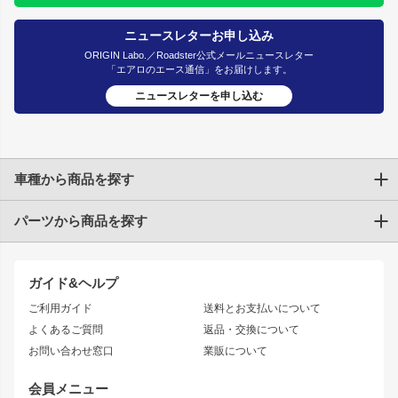
ニュースレターお申し込み
ORIGIN Labo.／Roadster公式メールニュースレター
「エアロのエース通信」をお届けします。
ニュースレターを申し込む
車種から商品を探す
パーツから商品を探す
トヨタ
TOYOTA86
200系ハイエース
ドリフトパーツ
JZX100 CHASER
クラウン
ガイド&ヘルプ
JZX90 CHASER
エアロシリーズ
クラウンマジェスタ
ご利用ガイド
送料とお支払いについて
JZX110 MARK II
ドリフトライン
アリスト
レーシングライン
よくあるご質問
返品・交換について
JZX100 MARK II
風神
ソアラ
アタックライン
お問い合わせ窓口
業販について
JZX90 MARK II
雷神
アルテッツァ
ストリームライン
レビン
龍神
プロボックス
スタイリッシュライン
会員メニュー
トレノ
RAV4