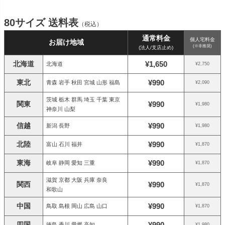
80サイズ 送料表
（税込）
通常料金
個人宅料金
お届け地域
(※非推奨)
(法人/支店止め)
北海道
¥1,650
北海道
¥2,750
東北
¥990
青森 岩手 秋田 宮城 山形 福島
¥2,090
茨城 栃木 群馬 埼玉 千葉 東京
関東
¥990
¥1,980
神奈川 山梨
信越
¥990
新潟 長野
¥1,980
北陸
¥990
富山 石川 福井
¥1,870
東海
¥990
岐阜 静岡 愛知 三重
¥1,870
滋賀 京都 大阪 兵庫 奈良
関西
¥990
¥1,870
和歌山
中国
¥990
鳥取 島根 岡山 広島 山口
¥1,870
四国
¥990
徳島 香川 愛媛 高知
¥1,980