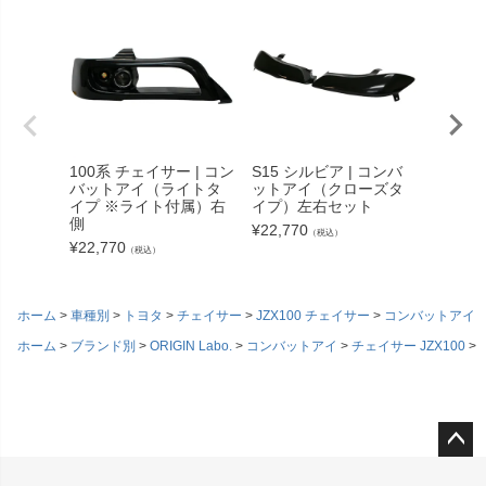
100系 チェイサー | コン
S15 シルビア | コンバ
100系
バットアイ（ライトタ
ットアイ（クローズタ
バット
イプ ※ライト付属）右
イプ）左右セット
イプ 
側
右セッ
¥
22,770
（税込）
¥
22,770
¥
40,92
（税込）
ホーム
車種別
トヨタ
チェイサー
JZX100 チェイサー
コンバットアイ
ホーム
ブランド別
ORIGIN Labo.
コンバットアイ
チェイサー JZX100
ペー