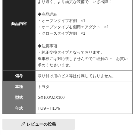
より速く、より頑丈な装備で…いざ出陣！
◆商品詳細
・オープンタイプ右側 ×1
商品内容
・オープンタイプ右側用エアダクト ×1
・クローズタイプ左側 ×1
◆注意事項
・純正交換タイプとなっております。
※車検には対応致しませんのでご理解の上、お買い
求めくださいませ。
備考
取り付け用のビス等は付属しておりません。
車種
トヨタ
型式
GX100/JZX100
年式
H8/9～H13/6
レビューの投稿