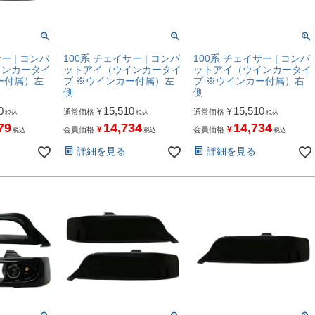
ー | コンバ
100系 チェイサー | コンバ
100系 チェイサー | コンバ
インカータイ
ットアイ（ウインカータイ
ットアイ（ウインカータイ
ー付属）左
プ ※ウインカー付属）左
プ ※ウインカー付属）右
側
側
0
15,510
15,510
¥
¥
通常価格
通常価格
税込
税込
税込
79
14,734
14,734
¥
¥
会員価格
会員価格
税込
税込
税込
詳細を見る
詳細を見る