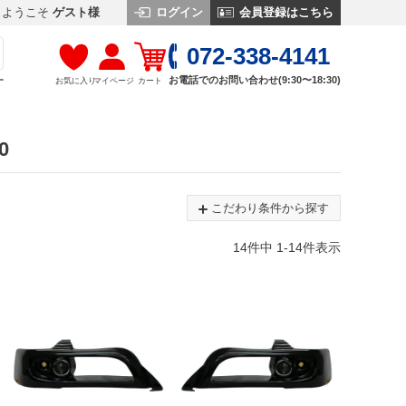
ログイン
会員登録はこちら
ようこそ
ゲスト様
072-338-4141
お電話でのお問い合わせ(9:30〜18:30)
お気に入り
マイページ
カート
す
0
こだわり条件から探す
14
件中
1
-
14
件表示