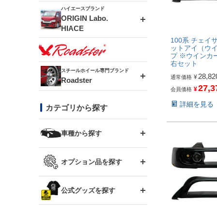
ドリフトライン
フロントフェンダー
ハイエースブランド
アルミホイール
ORIGIN Labo.
MUD-ZEUS
HIACE
風神(180SX)
リアフェンダー
アルミホイール
100系 チェイサ
MUD-SR7
ットアイ（ウ
エアロシリーズ
プ ※ウインカ
右セット
雷神(S15)
ブラッシュフェンダー
アルミホイール
スチールホイール専門ブランド
MUD-S7
28,82
¥
通常価格
Roadster
LUX MODEL SP
オーバーフェンダー
27,3
¥
会員価格
龍神(チェイサー)
コンバットアイ
フロントグリル
詳細を見る
DAYTONA-RS
カテゴリから探す
LUX MODEL
リアウイング
レーシングライン
GTウイング
ハイエース専用
ボンネット
車種から探す
DAYTONA-RS NEO
RUGGER MODEL
スムージングバンパー
アタックライン
リアウイング
トヨタ
ジムニー専用
フェンダー
オプション品を探す
まつど家 鉄漢
GROUND MODEL
ワイパーガード
ニッサン
ストリームライン
ルーフウイング
TOYOTA 86
ジムニー専用
サイドパーツ
GTウイング用ラダー
公式グッズを探す
スズキ
まつど家 鉄心
PHANTOM LIP
内装パーツ
シルビア S13
スタイリッシュライン
ボンネット
JZX100 チェイサー
マツダ
ジムニー
ジムニー専用
バンパー