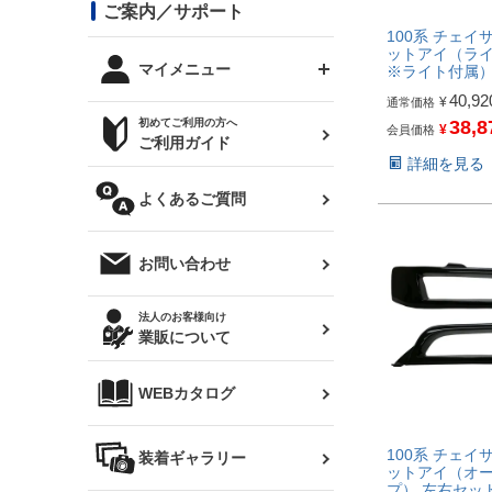
コンバットアイ用ライト
ステッカー
ご案内／サポート
まつど家 鉄八
DTM:exclusive
シルビア S14 前期
スバル
JZX90 チェイサー
RX-7
100系 チェイサ
カナード
ットアイ（ラ
BRZ
レクサス
リアウイング
オプションタイヤ
トップス(半袖)
マイメニュー
※ライト付属
JZX100 マークⅡ
シルビア S14 後期
三菱
40,92
¥
通常価格
外装・補修パーツ
ログインする
38,8
サマータイヤ
初めてご利用の方へ
リアゲート
¥
会員価格
ホイールナット
トップス(長袖)
JZX110 マークⅡ
デリカ D:5
軽自動車
ジムニー用タイヤ
ご利用ガイド
シルビア S15
新規会員登録
詳細を見る
オリジンアーム(足回り)
JZX90 マークⅡ
汎用
サマータイヤ
メンテナンスパーツ
パーカー
よくあるご質問
お気に入りリスト
ハイエース・バン用タイ
180SX
ヤ
ハイエース
レンズ
注文履歴
オーバーオール(つなぎ)
お問い合わせ
シルエイティ
レビン
クーポンを見る
マフラー
トレノ
閲覧履歴
法人のお客様向け
タオル
業販について
ワンビア
マークX
ニュースレターお申し込み
帽子
WEBカタログ
クラウン
Z33 フェアレディZ
クラウンマジェスタ
100系 チェイサ
バッグ
装着ギャラリー
Z32 フェアレディZ
ットアイ（オ
アリスト
プ） 左右セッ