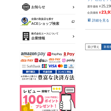
R34 スカイライン
ソアラ
25,19
¥
ファッション小物
お知らせ
通常価格
23,9
¥
会員価格
アルテッツァ
スカイライン
全国の取扱店を探す
詳細を見る
（ER34/R33/ECR33/R32）
雑貨・ステーショナリー
プロボックス
ACEショップ検索
RAV4
キャラバン
株式会社エースについて
ベビー用品
企業情報
ローレル
並び替え
新着
のぼり
セフィーロ