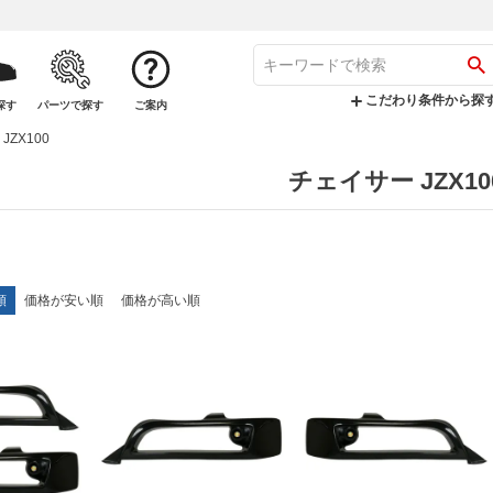
こだわり条件から探
探す
パーツで探す
ご案内
JZX100
チェイサー JZX10
順
価格が安い順
価格が高い順