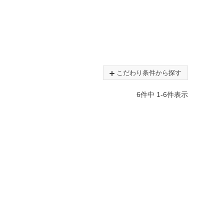
こだわり条件から探す
6
件中
1
-
6
件表示