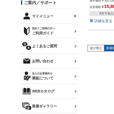
16,72
¥
コンバットアイ用ライト
ステッカー
通常価格
ご案内／サポート
まつど家 鉄八
DTM:exclusive
シルビア S14 前期
スバル
15,8
¥
JZX90 チェイサー
会員価格
RX-7
カナード
9月下旬
BRZ
レクサス
リアウイング
オプションタイヤ
トップス(半袖)
マイメニュー
JZX100 マークⅡ
シルビア S14 後期
詳細を見る
三菱
外装・補修パーツ
ログインする
サマータイヤ
初めてご利用の方へ
リアゲート
ホイールナット
トップス(長袖)
JZX110 マークⅡ
デリカ D:5
軽自動車
ジムニー用タイヤ
ご利用ガイド
シルビア S15
新規会員登録
オリジンアーム(足回り)
JZX90 マークⅡ
汎用
サマータイヤ
メンテナンスパーツ
パーカー
よくあるご質問
お気に入りリスト
ハイエース・バン用タイ
並び替え
新着
180SX
ヤ
ハイエース
レンズ
注文履歴
オーバーオール(つなぎ)
お問い合わせ
シルエイティ
レビン
クーポンを見る
マフラー
トレノ
閲覧履歴
法人のお客様向け
タオル
業販について
ワンビア
マークX
ニュースレターお申し込み
帽子
WEBカタログ
クラウン
Z33 フェアレディZ
クラウンマジェスタ
バッグ
装着ギャラリー
Z32 フェアレディZ
アリスト