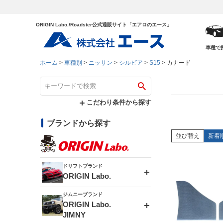
ORIGIN Labo./Roadster公式通販サイト「エアロのエース」
車種で
ホーム
車種別
ニッサン
シルビア
S15
カナード
こだわり条件から探す
ブランドから探す
並び替え
新着
ドリフトブランド
ORIGIN Labo.
ジムニーブランド
エアロシリーズ
ORIGIN Labo.
JIMNY