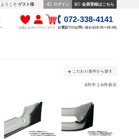
ログイン
会員登録はこちら
ようこそ
ゲスト様
072-338-4141
お電話でのお問い合わせ(9:30〜18:30)
お気に入り
マイページ
カート
す
こだわり条件から探す
6
件中
1
-
6
件表示