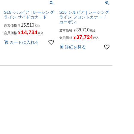
S15 シルビア | レーシング
S15 シルビア | レーシング
ライン サイドカナード
ライン フロントカナード
カーボン
15,510
¥
通常価格
税込
39,710
¥
通常価格
税込
14,734
¥
会員価格
税込
37,724
¥
会員価格
税込
カートに入れる
詳細を見る