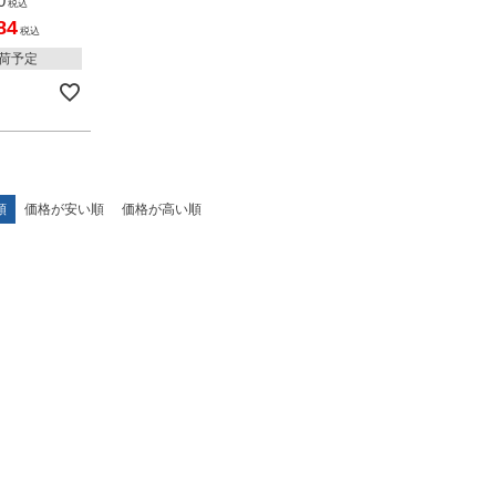
0
税込
84
税込
入荷予定
順
価格が安い順
価格が高い順