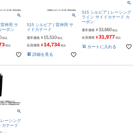
S15 シルビア | レーシング
ライン サイドカナード カ
ーボン
| 雷神用 サ
S15 シルビア | 雷神用 サ
33,660
カーボン
イドカナード
¥
通常価格
税込
31,977
0
15,510
¥
会員価格
¥
通常価格
税込
税込
税込
73
14,734
¥
会員価格
税込
税込
カートに入れる
詳細を見る
| レーシング
トカナード