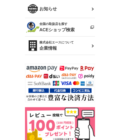
R34 スカイライン
ソアラ
ファッション小物
お知らせ
アルテッツァ
スカイライン
全国の取扱店を探す
（ER34/R33/ECR33/R32）
雑貨・ステーショナリー
プロボックス
ACEショップ検索
RAV4
キャラバン
株式会社エースについて
ベビー用品
企業情報
ローレル
のぼり
セフィーロ