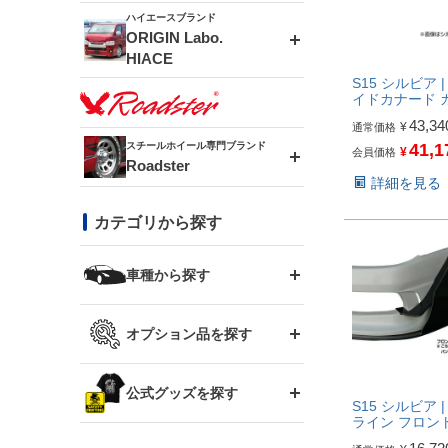
ドリフトライン
フロントフェンダー
ハイエースブランド
アルミホイール
ORIGIN Labo.
MUD-ZEUS
HIACE
風神(180SX)
リアフェンダー
アルミホイール
S15 シルビア 
MUD-SR7
イドカナード 
エアロシリーズ
43,34
¥
通常価格
雷神(S15)
ブラッシュフェンダー
アルミホイール
スチールホイール専門ブランド
41,1
¥
会員価格
MUD-S7
Roadster
LUX MODEL SP
オーバーフェンダー
詳細を見る
龍神(チェイサー)
コンバットアイ
フロントグリル
DAYTONA-RS
カテゴリから探す
LUX MODEL
リアウイング
レーシングライン
GTウイング
ハイエース専用
ボンネット
車種から探す
DAYTONA-RS NEO
RUGGER MODEL
スムージングバンパー
アタックライン
リアウイング
トヨタ
ジムニー専用
フェンダー
オプション品を探す
まつど家 鉄漢
GROUND MODEL
ワイパーガード
ニッサン
ストリームライン
ルーフウイング
TOYOTA 86
ジムニー専用
サイドパーツ
GTウイング用ラダー
公式グッズを探す
スズキ
まつど家 鉄心
PHANTOM LIP
内装パーツ
シルビア S13
S15 シルビア 
ライン フロン
スタイリッシュライン
ボンネット
JZX100 チェイサー
マツダ
ジムニー
ジムニー専用
バンパー