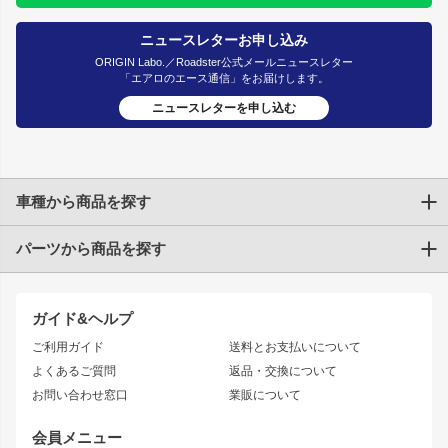
ニュースレターお申し込み
ORIGIN Labo.／Roadster公式メールニュースレター
「エアロのエース通信」をお届けします。
ニュースレターを申し込む
車種から商品を探す
パーツから商品を探す
トヨタ
TOYOTA86
200系ハイエース
ドリフトパーツ
JZX100 CHASER
クラウン
ガイド&ヘルプ
JZX90 CHASER
エアロシリーズ
クラウンマジェスタ
ご利用ガイド
送料とお支払いについて
JZX110 MARK II
ドリフトライン
アリスト
レーシングライン
よくあるご質問
返品・交換について
JZX100 MARK II
風神
ソアラ
アタックライン
お問い合わせ窓口
業販について
JZX90 MARK II
雷神
アルテッツァ
ストリームライン
レビン
龍神
プロボックス
スタイリッシュライン
会員メニュー
トレノ
RAV4