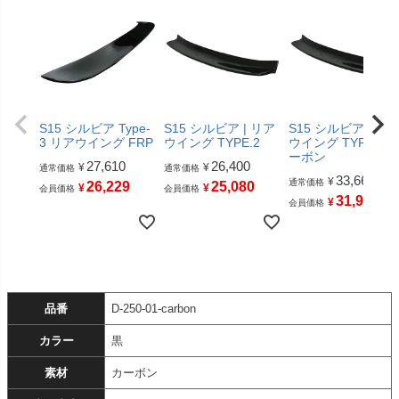
S15 シルビア Type-
S15 シルビア | リア
S15 シルビア | リ
3 リアウイング FRP
ウイング TYPE.2
ウイング TYPE.2 
ーボン
27,610
26,400
¥
¥
通常価格
通常価格
33,660
¥
通常価格
26,229
25,080
¥
¥
会員価格
会員価格
31,977
¥
会員価格
品番
D-250-01-carbon
カラー
黒
素材
カーボン