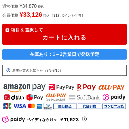
¥
34,870
通常価格
税込
¥
33,126
会員価格
[
317
ポイント付与 ]
税込
項目を選択して
カートに入れる
在庫あり：1～2営業日で発送予定
夏季休業のお知らせ（8/9-8/16）
￥11,623
ペイディなら月々