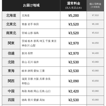
通常料金
個人宅料金
お届け地域
(※非推奨)
(法人/支店止め)
北海道
¥5,280
北海道
¥7,810
北東北
¥3,520
青森 岩手 秋田
¥6,160
南東北
¥3,520
宮城 山形 福島
¥5,610
茨城 栃木 群馬 埼玉 千葉 東京
関東
¥2,970
¥4,950
神奈川 山梨
信越
¥2,970
新潟 長野
¥4,400
北陸
¥2,530
富山 石川 福井
¥3,960
東海
¥2,530
岐阜 静岡 愛知 三重
¥3,960
滋賀 京都 大阪 兵庫 奈良
関西
¥2,090
¥3,850
和歌山
中国
¥2,420
鳥取 島根 岡山 広島 山口
¥3,960
四国
¥2,530
徳島 香川 愛媛 高知
¥3,960