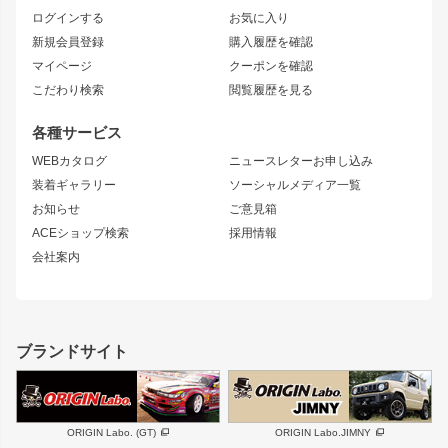
フロントフェンダー
ボンネット
ログインする
お気に入り
マークX
リアフェンダー
カナード
新規会員登録
購入履歴を確認
ブラッシュフェンダー
外装・補修パーツ
ニッサン
マイページ
クーポンを確認
コンバットアイ
アーム(足回り)
S15 シルビア
ワンビア
こだわり検索
閲覧履歴を見る
GTウイング
レンズ
S14 シルビア 前期
フェアレディZ
リアウイング
排気系
各種サービス
S14 シルビア 後期
スカイライン
ルーフウイング
S13 シルビア
ローレル
WEBカタログ
ニュースレターお申し込み
180SX
セフィーロ
装着ギャラリー
ソーシャルメディア一覧
ジムニーパーツ
シルエイティ
キャラバン
お知らせ
ご意見箱
ホイール
ACEショップ検索
採用情報
MUD-S7
まつど家 鉄漢
スズキ
マツダ
会社案内
MUD-SR7
まつど家 鉄心
ジムニー
RX-7
MUD-ZEUS
まつど家 鉄八
レクサス
フロントグリル
バンパー
GS350
ボンネット
IS250・IS350
リアウイング
ブランドサイト
SC
フェンダー
リアゲート
サイドパーツ
メンテナンスパーツ
スバル
三菱
BRZ
デリカ D:5
ORIGIN Labo. (GT)
ORIGIN Labo.JIMNY
ハイエースパーツ