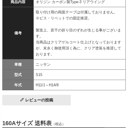
商品内容
オリジン カーボン製Type-3 リアウイング
取り付け用の両面テープは付属しておりません。
※ビス・リベットでの固定推奨。
製造上、若干の折り目のずれが生じる事がございま
備考
す。
当商品はクリアゲルコート仕上げとなっております
が、末永く御使用頂く為に、クリア塗装を推奨して
おります。
車種
ニッサン
型式
S15
年式
H11/1～H14/8
レビューの投稿
160Aサイズ 送料表
（税込）