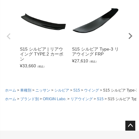
S15 シルビア | リアウ
S15 シルビア Type-3 リ
S15 
イング TYPE.2 カーボ
アウイング FRP
イング T
ン
¥
27,610
¥
26,40
（税込）
¥
33,660
（税込）
ホーム
車種別
ニッサン
シルビア
S15
ウイング
S15 シルビア Typ
ホーム
ブランド別
ORIGIN Labo.
リアウイング
S15
S15 シルビア Ty
ペー