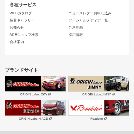
リアウイング
排気系
各種サービス
S14 シルビア 後期
スカイライン
ルーフウイング
S13 シルビア
ローレル
WEBカタログ
ニュースレターお申し込み
180SX
セフィーロ
装着ギャラリー
ソーシャルメディア一覧
ジムニーパーツ
シルエイティ
キャラバン
お知らせ
ご意見箱
ホイール
ACEショップ検索
採用情報
MUD-S7
まつど家 鉄漢
スズキ
マツダ
会社案内
MUD-SR7
まつど家 鉄心
ジムニー
RX-7
MUD-ZEUS
まつど家 鉄八
レクサス
フロントグリル
バンパー
GS350
ボンネット
IS250・IS350
リアウイング
ブランドサイト
SC
フェンダー
リアゲート
サイドパーツ
メンテナンスパーツ
スバル
三菱
BRZ
デリカ D:5
ORIGIN Labo. (GT)
ORIGIN Labo.JIMNY
ハイエースパーツ
ホイール
軽自動車
汎用
DAYTONA-RS
DAYTONA-RS NEO
ORIGIN Labo.HIACE
Roadster
エアロシリーズ
LUX MODEL SP
GROUND MODEL