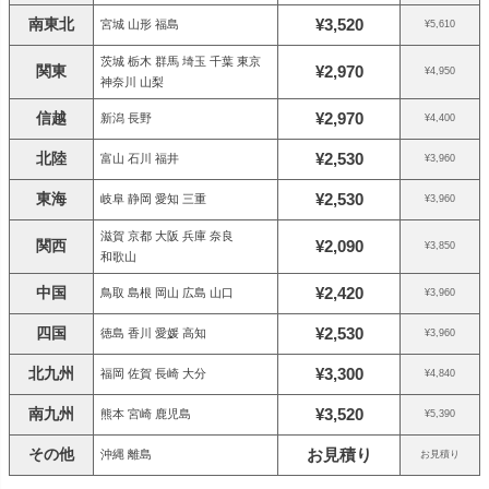
南東北
¥3,520
宮城 山形 福島
¥5,610
茨城 栃木 群馬 埼玉 千葉 東京
関東
¥2,970
¥4,950
神奈川 山梨
信越
¥2,970
新潟 長野
¥4,400
北陸
¥2,530
富山 石川 福井
¥3,960
東海
¥2,530
岐阜 静岡 愛知 三重
¥3,960
滋賀 京都 大阪 兵庫 奈良
関西
¥2,090
¥3,850
和歌山
中国
¥2,420
鳥取 島根 岡山 広島 山口
¥3,960
四国
¥2,530
徳島 香川 愛媛 高知
¥3,960
北九州
¥3,300
福岡 佐賀 長崎 大分
¥4,840
南九州
¥3,520
熊本 宮崎 鹿児島
¥5,390
その他
お見積り
沖縄 離島
お見積り