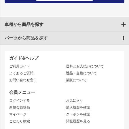
車種から商品を探す
パーツから商品を探す
トヨタ
TOYOTA86
200系ハイエース
ドリフトパーツ
JZX100 CHASER
クラウン
ガイド&ヘルプ
JZX90 CHASER
エアロシリーズ
クラウンマジェスタ
ご利用ガイド
送料とお支払いについて
JZX110 MARK II
ドリフトライン
アリスト
レーシングライン
よくあるご質問
返品・交換について
JZX100 MARK II
風神
ソアラ
アタックライン
お問い合わせ窓口
業販について
JZX90 MARK II
雷神
アルテッツァ
ストリームライン
レビン
龍神
プロボックス
スタイリッシュライン
会員メニュー
トレノ
RAV4
フロントフェンダー
ボンネット
ログインする
お気に入り
マークX
リアフェンダー
カナード
新規会員登録
購入履歴を確認
ブラッシュフェンダー
外装・補修パーツ
ニッサン
マイページ
クーポンを確認
コンバットアイ
アーム(足回り)
S15 シルビア
ワンビア
こだわり検索
閲覧履歴を見る
GTウイング
レンズ
S14 シルビア 前期
フェアレディZ