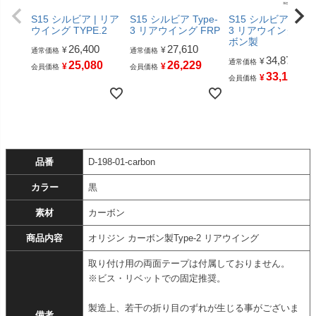
S15 シルビア | リア
S15 シルビア Type-
S15 シルビア Type
ウイング TYPE.2
3 リアウイング FRP
3 リアウイング カ
ボン製
26,400
27,610
¥
¥
通常価格
通常価格
34,870
¥
通常価格
25,080
26,229
¥
¥
会員価格
会員価格
33,126
¥
会員価格
品番
D-198-01-carbon
カラー
黒
素材
カーボン
商品内容
オリジン カーボン製Type-2 リアウイング
取り付け用の両面テープは付属しておりません。
※ビス・リベットでの固定推奨。
製造上、若干の折り目のずれが生じる事がございま
備考