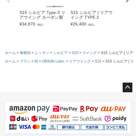
S15 シルビア Type-3 リ
S15 シルビア | リアウ
S15 シ
アウイング カーボン製
イング TYPE.2
アウイン
¥
34,870
¥
26,400
¥
27,61
（税込）
（税込）
ホーム
車種別
ニッサン
シルビア
S15
ウイング
S15 シルビア | リア
ホーム
ブランド別
ORIGIN Labo.
リアウイング
S15
S15 シルビア | 
ペー
ジト
ップ
へ