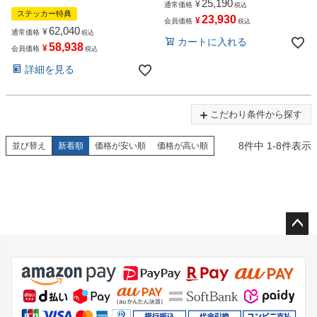
25,190
¥
通常価格
税込
ステッカー特典
23,930
¥
会員価格
税込
62,040
¥
通常価格
税込
カートに入れる
58,938
¥
会員価格
税込
詳細を見る
こだわり条件から探す
8
件中
1
-
8
件表示
並び替え
新着順
価格が安い順
価格が高い順
ペー
ジト
ップ
へ