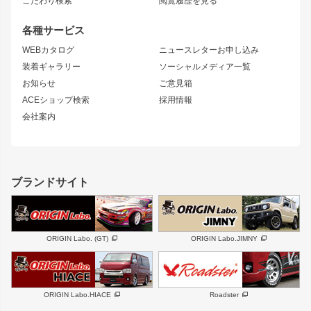
こだわり検索
閲覧履歴を見る
GTウイング
レンズ
S14 シルビア 前期
フェアレディZ
リアウイング
排気系
各種サービス
S14 シルビア 後期
スカイライン
ルーフウイング
S13 シルビア
ローレル
WEBカタログ
ニュースレターお申し込み
180SX
セフィーロ
装着ギャラリー
ソーシャルメディア一覧
ジムニーパーツ
シルエイティ
キャラバン
お知らせ
ご意見箱
ホイール
ACEショップ検索
採用情報
MUD-S7
まつど家 鉄漢
スズキ
マツダ
会社案内
MUD-SR7
まつど家 鉄心
ジムニー
RX-7
MUD-ZEUS
まつど家 鉄八
レクサス
フロントグリル
バンパー
GS350
ボンネット
IS250・IS350
リアウイング
ブランドサイト
SC
フェンダー
リアゲート
サイドパーツ
メンテナンスパーツ
スバル
三菱
BRZ
デリカ D:5
ORIGIN Labo. (GT)
ORIGIN Labo.JIMNY
ハイエースパーツ
ホイール
軽自動車
汎用
DAYTONA-RS
DAYTONA-RS NEO
ORIGIN Labo.HIACE
Roadster
エアロシリーズ