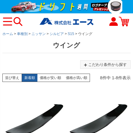
ホーム
車種別
ニッサン
シルビア
S15
ウイング
ウイング
こだわり条件から探す
8
件中
1
-
8
件表示
並び替え
新着順
価格が安い順
価格が高い順