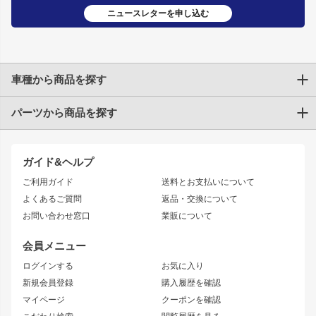
ニュースレターを申し込む
車種から商品を探す
パーツから商品を探す
トヨタ
TOYOTA86
200系ハイエース
ドリフトパーツ
JZX100 CHASER
クラウン
ガイド&ヘルプ
JZX90 CHASER
エアロシリーズ
クラウンマジェスタ
ご利用ガイド
送料とお支払いについて
JZX110 MARK II
ドリフトライン
アリスト
レーシングライン
よくあるご質問
返品・交換について
JZX100 MARK II
風神
ソアラ
アタックライン
お問い合わせ窓口
業販について
JZX90 MARK II
雷神
アルテッツァ
ストリームライン
レビン
龍神
プロボックス
スタイリッシュライン
会員メニュー
トレノ
RAV4
フロントフェンダー
ボンネット
ログインする
お気に入り
マークX
リアフェンダー
カナード
新規会員登録
購入履歴を確認
ブラッシュフェンダー
外装・補修パーツ
ニッサン
マイページ
クーポンを確認
コンバットアイ
アーム(足回り)
S15 シルビア
ワンビア