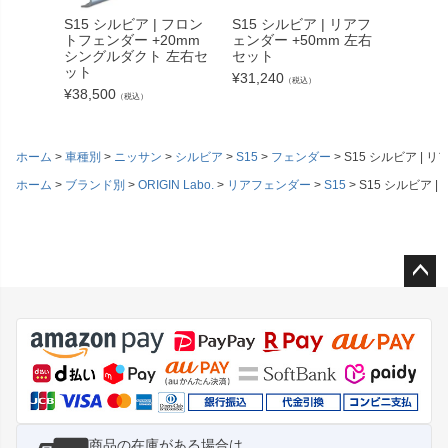
S15 シルビア | フロン
S15 シルビア | リアフ
S15 
トフェンダー +20mm
ェンダー +50mm 左右
トフェン
シングルダクト 左右セ
セット
シング
ット
ット
¥
31,240
（税込）
¥
38,500
¥
38,50
（税込）
ホーム
車種別
ニッサン
シルビア
S15
フェンダー
S15 シルビア | 
ホーム
ブランド別
ORIGIN Labo.
リアフェンダー
S15
S15 シルビア 
ペー
ジト
ップ
へ
商品の在庫がある場合は