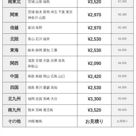
南東北
¥3,520
宮城 山形 福島
¥7,260
茨城 栃木 群馬 埼玉 千葉 東京
関東
¥2,970
¥6,380
神奈川 山梨
信越
¥2,970
新潟 長野
¥5,390
北陸
¥2,530
富山 石川 福井
¥4,950
東海
¥2,530
岐阜 静岡 愛知 三重
¥4,950
滋賀 京都 大阪 兵庫 奈良
関西
¥2,090
¥4,950
和歌山
中国
¥2,420
鳥取 島根 岡山 広島 山口
¥4,950
四国
¥2,530
徳島 香川 愛媛 高知
¥4,950
北九州
¥3,300
福岡 佐賀 長崎 大分
¥5,940
南九州
¥3,520
熊本 宮崎 鹿児島
¥6,820
その他
お見積り
沖縄 離島
お見積り