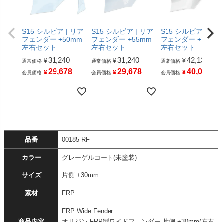
S15 シルビア | リア
S15 シルビア | リア
S15 シルビア | リ
フェンダー +50mm
フェンダー +55mm
フェンダー +75mm
左右セット
左右セット
左右セット
31,240
31,240
42,130
¥
¥
¥
通常価格
通常価格
通常価格
29,678
29,678
40,023
¥
¥
¥
会員価格
会員価格
会員価格
品番
00185-RF
カラー
グレーゲルコート(未塗装)
サイズ
片側 +30mm
素材
FRP
FRP Wide Fender
商品内容
オリジン FRP製ワイドフェンダー 片側 +30mm(左右