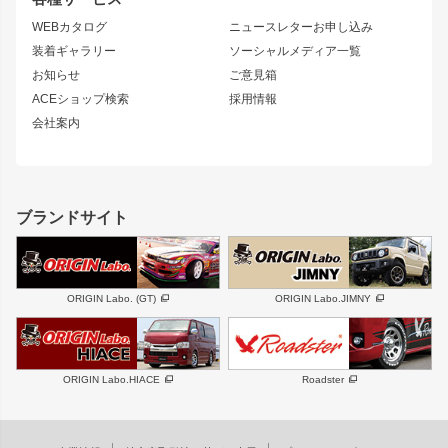
S14 シルビア 後期
スカイライン
ルーフウイング
S13 シルビア
ローレル
WEBカタログ
ニュースレターお申し込み
180SX
セフィーロ
装着ギャラリー
ソーシャルメディア一覧
ジムニーパーツ
シルエイティ
キャラバン
お知らせ
ご意見箱
ホイール
ACEショップ検索
採用情報
MUD-S7
まつど家 鉄漢
スズキ
マツダ
会社案内
MUD-SR7
まつど家 鉄心
ジムニー
RX-7
MUD-ZEUS
まつど家 鉄八
レクサス
フロントグリル
バンパー
GS350
ボンネット
IS250・IS350
リアウイング
ブランドサイト
SC
フェンダー
リアゲート
サイドパーツ
メンテナンスパーツ
スバル
三菱
BRZ
デリカ D:5
ORIGIN Labo. (GT)
ORIGIN Labo.JIMNY
ハイエースパーツ
ホイール
軽自動車
汎用
DAYTONA-RS
DAYTONA-RS NEO
ORIGIN Labo.HIACE
Roadster
エアロシリーズ
LUX MODEL SP
GROUND MODEL
LUX MODEL
PHANTOM LIP