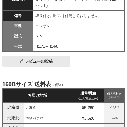
セット)
備考
取り付け用ビスは付属しておりません。
車種
ニッサン
型式
S15
年式
H11/1～H14/8
レビューの投稿
160Bサイズ 送料表
（税込）
通常料金
個人宅料金
お届け地域
(※非推奨)
(法人/支店止め)
北海道
¥5,280
北海道
¥10,120
北東北
¥3,520
青森 岩手 秋田
¥8,250