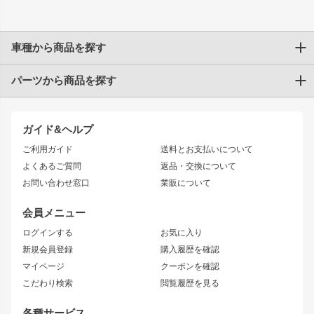
車種から商品を探す
パーツから商品を探す
トヨタ
TOYOTA86
200系ハイエース
ドリフトパーツ
JZX100 CHASER
クラウン
ガイド&ヘルプ
JZX90 CHASER
エアロシリーズ
クラウンマジェスタ
ご利用ガイド
送料とお支払いについて
JZX110 MARK II
ドリフトライン
アリスト
レーシングライン
よくあるご質問
返品・交換について
JZX100 MARK II
風神
ソアラ
アタックライン
お問い合わせ窓口
業販について
JZX90 MARK II
雷神
アルテッツァ
ストリームライン
レビン
龍神
プロボックス
スタイリッシュライン
会員メニュー
トレノ
RAV4
フロントフェンダー
ボンネット
ログインする
お気に入り
マークX
リアフェンダー
カナード
新規会員登録
購入履歴を確認
ブラッシュフェンダー
外装・補修パーツ
ニッサン
マイページ
クーポンを確認
コンバットアイ
アーム(足回り)
S15 シルビア
ワンビア
こだわり検索
閲覧履歴を見る
GTウイング
レンズ
S14 シルビア 前期
フェアレディZ
リアウイング
排気系
各種サービス