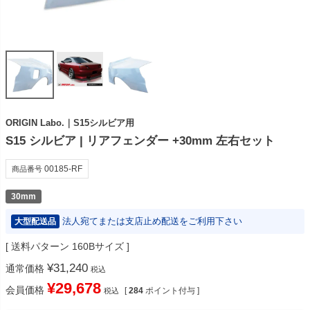
ORIGIN Labo.｜S15シルビア用
S15 シルビア | リアフェンダー +30mm 左右セット
00185-RF
商品番号
30mm
法人宛てまたは支店止め配送をご利用下さい
大型配送品
送料パターン
160Bサイズ
¥
31,240
通常価格
税込
¥
29,678
会員価格
[
284
ポイント付与 ]
税込