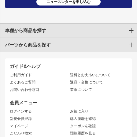
ニュースレターを申し込む
車種から商品を探す
パーツから商品を探す
トヨタ
TOYOTA86
200系ハイエース
ドリフトパーツ
JZX100 CHASER
クラウン
ガイド&ヘルプ
JZX90 CHASER
エアロシリーズ
クラウンマジェスタ
ご利用ガイド
送料とお支払いについて
JZX110 MARK II
ドリフトライン
アリスト
レーシングライン
よくあるご質問
返品・交換について
JZX100 MARK II
風神
ソアラ
アタックライン
お問い合わせ窓口
業販について
JZX90 MARK II
雷神
アルテッツァ
ストリームライン
レビン
龍神
プロボックス
スタイリッシュライン
会員メニュー
トレノ
RAV4
フロントフェンダー
ボンネット
ログインする
お気に入り
マークX
リアフェンダー
カナード
新規会員登録
購入履歴を確認
ブラッシュフェンダー
外装・補修パーツ
ニッサン
マイページ
クーポンを確認
コンバットアイ
アーム(足回り)
S15 シルビア
ワンビア
こだわり検索
閲覧履歴を見る