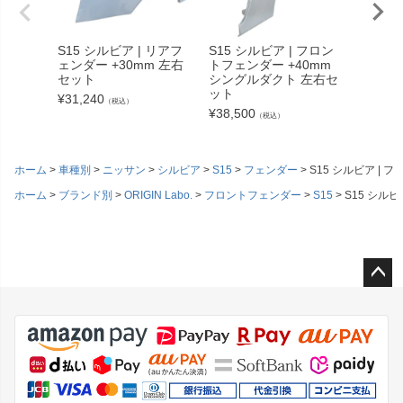
S15 シルビア | リアフ
S15 シルビア | フロン
S15 
ェンダー +30mm 左右
トフェンダー +40mm
ェンダー
セット
シングルダクト 左右セ
セット
ット
¥
31,240
¥
31,24
（税込）
¥
38,500
（税込）
ホーム
車種別
ニッサン
シルビア
S15
フェンダー
S15 シルビア |
ホーム
ブランド別
ORIGIN Labo.
フロントフェンダー
S15
S15 シル
ペー
ジト
ップ
へ