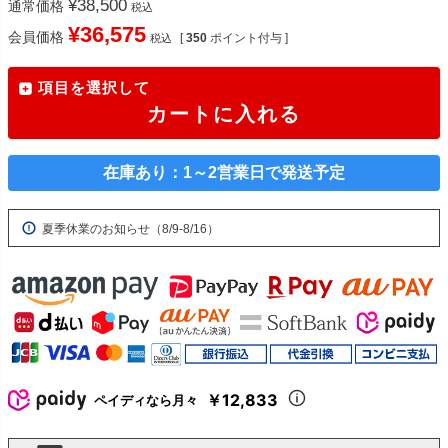
¥
38,500
通常価格
税込
¥
36,575
会員価格
[
350
ポイント付与 ]
税込
項目を選択して
カートに入れる
在庫あり：1～2営業日で発送予定
夏季休業のお知らせ（8/9-8/16）
￥12,833
ペイディなら月々