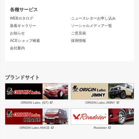
GTウイング
レンズ
S14 シルビア 前期
フェアレディZ
リアウイング
排気系
各種サービス
S14 シルビア 後期
スカイライン
ルーフウイング
S13 シルビア
ローレル
WEBカタログ
ニュースレターお申し込み
180SX
セフィーロ
装着ギャラリー
ソーシャルメディア一覧
ジムニーパーツ
シルエイティ
キャラバン
お知らせ
ご意見箱
ホイール
ACEショップ検索
採用情報
MUD-S7
まつど家 鉄漢
スズキ
マツダ
会社案内
MUD-SR7
まつど家 鉄心
ジムニー
RX-7
MUD-ZEUS
まつど家 鉄八
レクサス
フロントグリル
バンパー
GS350
ボンネット
IS250・IS350
リアウイング
ブランドサイト
SC
フェンダー
リアゲート
サイドパーツ
メンテナンスパーツ
スバル
三菱
BRZ
デリカ D:5
ORIGIN Labo. (GT)
ORIGIN Labo.JIMNY
ハイエースパーツ
ホイール
軽自動車
汎用
DAYTONA-RS
DAYTONA-RS NEO
ORIGIN Labo.HIACE
Roadster
エアロシリーズ
LUX MODEL SP
GROUND MODEL