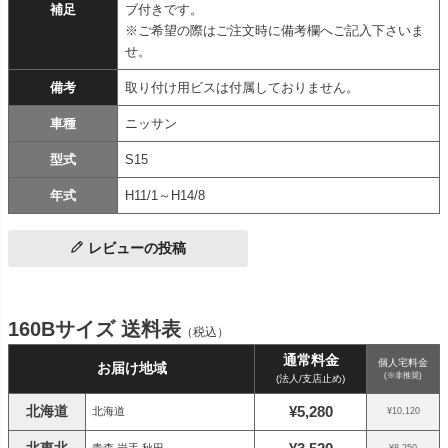
補足
ブ付きです。
※ご希望の際はご注文時に備考欄へご記入下さいま
せ。
備考
取り付け用ビスは付属しておりません。
車種
ニッサン
型式
S15
年式
H11/1～H14/8
レビューの投稿
160Bサイズ 送料表
（税込）
通常料金
個人宅料金
お届け地域
(※非推奨)
(法人/支店止め)
北海道
¥5,280
北海道
¥10,120
北東北
青森 岩手 秋田
¥8,250