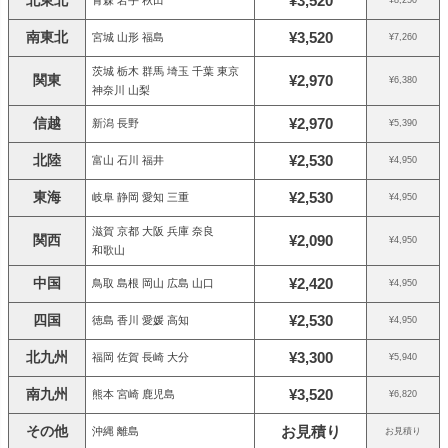
¥3,520
南東北
¥3,520
宮城 山形 福島
¥7,260
茨城 栃木 群馬 埼玉 千葉 東京
関東
¥2,970
¥6,380
神奈川 山梨
信越
¥2,970
新潟 長野
¥5,390
北陸
¥2,530
富山 石川 福井
¥4,950
東海
¥2,530
岐阜 静岡 愛知 三重
¥4,950
滋賀 京都 大阪 兵庫 奈良
関西
¥2,090
¥4,950
和歌山
中国
¥2,420
鳥取 島根 岡山 広島 山口
¥4,950
四国
¥2,530
徳島 香川 愛媛 高知
¥4,950
北九州
¥3,300
福岡 佐賀 長崎 大分
¥5,940
南九州
¥3,520
熊本 宮崎 鹿児島
¥6,820
その他
お見積り
沖縄 離島
お見積り